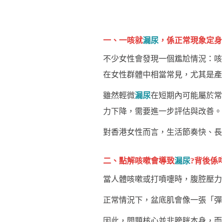
一、一咳就
漏尿
，係正常現象定身
不少女性會發現一個尷尬情況：咳
在女性群體中相當常見，尤其是產
雖然輕微
漏尿
在短期內可能屬於常
力下降，需要進一步評估與改善。
對香港女性而言，生活節奏快、長
二、點解咳嗽會導致
漏尿
?背後係
當人體咳嗽或打噴嚏時，腹腔壓力
正常情況下，盆底肌會像一張「彈
因此，問題核心並非膀胱本身，而