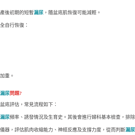
產後初期的短暫
漏尿
，隨盆底肌恢復可能減輕。
全自行恢復：
加重。
漏尿
問題?
盆底評估，常見流程如下：
漏尿
頻率、誘發情況及生育史。其後會進行婦科基本檢查，排除
儀器，評估肌肉收縮能力、神經反應及支撐力度，從而判斷
漏尿