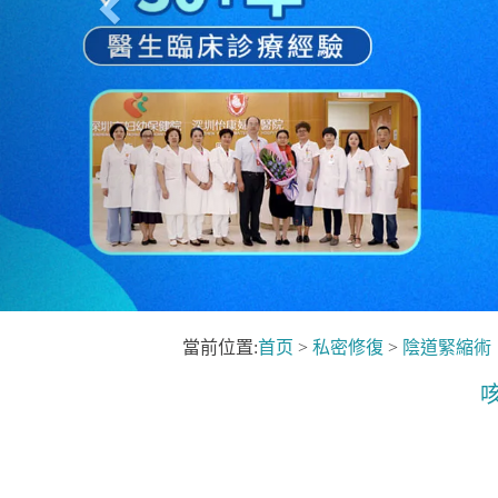
當前位置:
首页
>
私密修復
>
陰道緊縮術