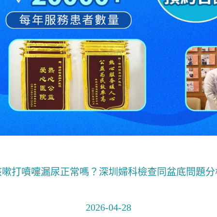
咳嗽打噴嚏漏尿正常嗎？深圳婦科檢查同盆底問題分
2026-04-28