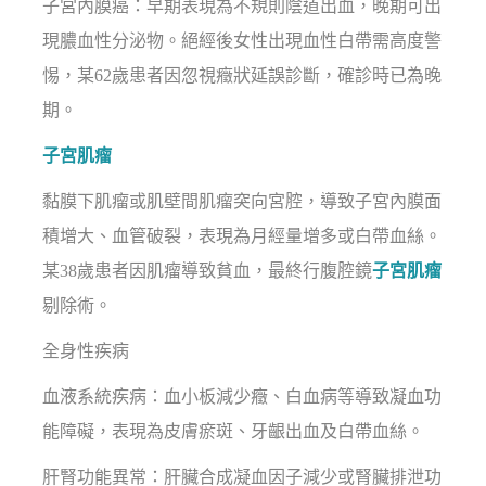
子宮內膜癌：早期表現為不規則陰道出血，晚期可出
現膿血性分泌物。絕經後女性出現血性白帶需高度警
惕，某62歲患者因忽視癥狀延誤診斷，確診時已為晚
期。
子宮肌瘤
黏膜下肌瘤或肌壁間肌瘤突向宮腔，導致子宮內膜面
積增大、血管破裂，表現為月經量增多或白帶血絲。
某38歲患者因肌瘤導致貧血，最終行腹腔鏡
子宮肌瘤
剔除術。
全身性疾病
血液系統疾病：血小板減少癥、白血病等導致凝血功
能障礙，表現為皮膚瘀斑、牙齦出血及白帶血絲。
肝腎功能異常：肝臟合成凝血因子減少或腎臟排泄功