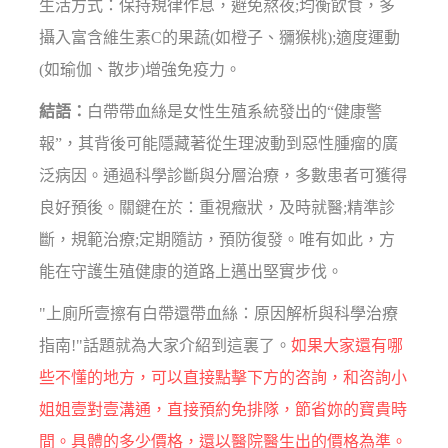
生活方式：保持規律作息，避免熬夜;均衡飲食，多
攝入富含維生素C的果蔬(如橙子、獼猴桃);適度運動
(如瑜伽、散步)增強免疫力。
結語：
白帶帶血絲是女性生殖系統發出的“健康警
報”，其背後可能隱藏著從生理波動到惡性腫瘤的廣
泛病因。通過科學診斷與分層治療，多數患者可獲得
良好預後。關鍵在於：重視癥狀，及時就醫;精準診
斷，規範治療;定期隨訪，預防復發。唯有如此，方
能在守護生殖健康的道路上邁出堅實步伐。
"上廁所壹擦有白帶還帶血絲：原因解析與科學治療
指南!"話題就為大家介紹到這裏了。
如果大家還有哪
些不懂的地方，可以直接點擊下方的咨詢，和咨詢小
姐姐壹對壹溝通，直接預約免排隊，節省妳的寶貴時
間。具體的多少價格，還以醫院醫生出的價格為準。