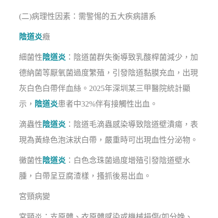
(二)病理性因素：需警惕的五大疾病譜系
陰道炎
癥
細菌性
陰道炎
：陰道菌群失衡導致乳酸桿菌減少，加
德納菌等厭氧菌過度繁殖，引發陰道黏膜充血，出現
灰白色白帶伴血絲。2025年深圳某三甲醫院統計顯
示，
陰道炎
患者中32%伴有接觸性出血。
滴蟲性
陰道炎
：陰道毛滴蟲感染導致陰道壁潰瘍，表
現為黃綠色泡沫狀白帶，嚴重時可出現血性分泌物。
黴菌性
陰道炎
：白色念珠菌過度增殖引發陰道壁水
腫，白帶呈豆腐渣樣，搔抓後易出血。
宮頸病變
宮頸炎：支原體、衣原體感染或機械損傷(如分娩、