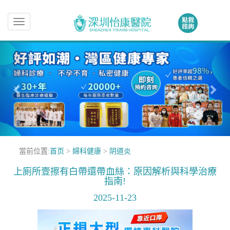
Toggle
navigation
當前位置:
首页
>
婦科健康
>
阴道炎
上廁所壹擦有白帶還帶血絲：原因解析與科學治療
指南!
2025-11-23