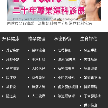
內陰痕又有痛感，深圳婦科醫生分析常見婦科疾病
婦科健康
懷孕處理
私密修復
生育評估
其它疾病
藥物流產
陰蒂整形
包皮手術
月經不調
手术打胎
漏尿/尿失禁
男性疾病
子宫肌瘤
大陸落仔
私密處美白
多囊卵巢
尿道炎
意外堕胎
小陰唇整形
输卵管不通
盆腔炎
無痛人流
處女膜修複術
排卵障碍
阴道炎
人工流產
陰道緊縮術
子宮腺肌症
備孕檢查