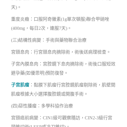
天)。
重度炎癥：口服阿奇黴素(1g單次頓服)聯合甲硝唑
(400mg，每日2次，連服7天)。
(三)結構性病變：手術與藥物聯合治療
宮頸息肉：行宮頸息肉摘除術，術後送病理檢查。
子宮內膜息肉：宮腔鏡下息肉摘除術，術後口服短效
避孕藥(如優思明)預防復發。
子宮肌瘤
：黏膜下肌瘤行宮腔鏡肌瘤剔除術，肌壁間
肌瘤根據大小選擇腹腔鏡或開腹手術。
(四)惡性腫瘤：多學科協作治療
宮頸癌前病變：CIN1級可觀察隨訪，CIN2-3級行宮
頸錐切術(LEEP或冷刀錐切)。