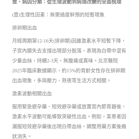
壹、病因分類：從生理波動到病理改變的全面梳理
(壹)生理性因素：無需過度幹預的短暫現象
排卵期出血
月經周期第12-16天(排卵期)因雌激素水平短暫下降，
子宮內膜失去支撐出現部分脫落，表現為白帶中混有
少量血絲，持續2-3天，無腹痛或異味。北京醫院
2025年臨床數據顯示，約15%的育齡女性存在排卵期
出血現象，多與壓力、熬夜等生活方式相關。
激素波動相關出血
服用緊急避孕藥、短效避孕藥或放置宮內節育器後，
激素水平波動可能導致突破性出血。例如，某患者因
漏服短效避孕藥後出現白帶血絲，調整用藥方案後癥
狀消失。