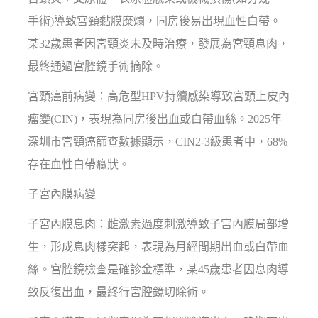
手術)導致宮頸黏膜糜爛，同房後易出現血性白帶。
某32歲患者因宮頸炎未及時治療，發展為宮頸息肉，
最終通過宮腔鏡手術摘除。
宮頸癌前病變：高危型HPV持續感染導致宮頸上皮內
瘤變(CIN)，表現為同房後出血或白帶血絲。2025年
深圳市宮頸癌篩查數據顯示，CIN2-3級患者中，68%
存在血性白帶癥狀。
子宮內膜病變
子宮內膜息肉：雌激素過度刺激導致子宮內膜局部增
生，形成息肉樣突起，表現為月經間期出血或白帶血
絲。宮腔鏡檢查是確診金標準，某45歲患者因息肉導
致反復出血，最終行宮腔鏡切除術。