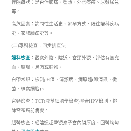
伴隨癥狀：是否伴腹痛、發熱、外陰瘙癢、尿頻尿急
等。
高危因素：詢問性生活史、避孕方式、既往婦科疾病
史、家族腫瘤史等。
(二)專科檢查：四步排查法
婦科檢查
：觀察外陰、陰道、宮頸外觀，評估有無充
血、糜爛、息肉或腫物。
白帶常規：檢測pH值、清潔度、病原體(如滴蟲、黴
菌、線索細胞)。
宮頸篩查：TCT(液基細胞學檢查)聯合HPV檢測，排
除宮頸癌前病變。
超聲檢查：經陰道超聲觀察子宮內膜厚度、回聲均勻