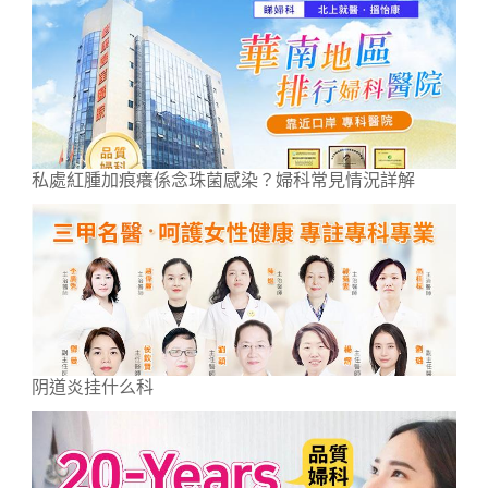
私處紅腫加痕癢係念珠菌感染？婦科常見情況詳解
阴道炎挂什么科