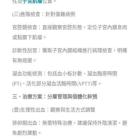
性及
子宮肌瘤
位置。
(三)進階檢查：針對復雜病例
宮腔鏡檢查：直接觀察宮腔形態，定位子宮內膜息肉
或黏膜下肌瘤。
診斷性刮宮：獲取子宮內膜組織進行病理檢查，明確
有無癌變。
凝血功能檢測：包括血小板計數、凝血酶原時間
(PT)、活化部分凝血活酶時間(APTT)等。
三、治療方案：分層管理與個體化幹預
(壹)生理性出血：觀察與生活方式調整
排卵期出血：無需特殊治療，建議保持外陰清潔，避
免劇烈運動。