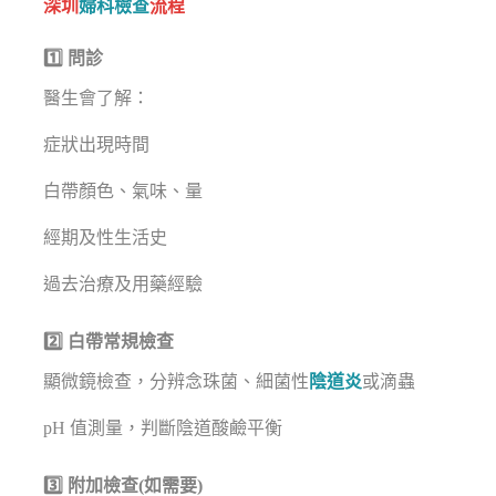
深圳
婦科檢查
流程
1️⃣ 問診
醫生會了解：
症狀出現時間
白帶顏色、氣味、量
經期及性生活史
過去治療及用藥經驗
2️⃣ 白帶常規檢查
顯微鏡檢查，分辨念珠菌、細菌性
陰道炎
或滴蟲
pH 值測量，判斷陰道酸鹼平衡
3️⃣ 附加檢查(如需要)