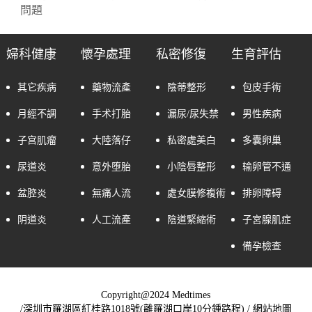
問題
婦科健康
懷孕處理
私密修復
生育評估
其它疾病
藥物流產
陰蒂整形
包皮手術
月經不調
手术打胎
漏尿/尿失禁
男性疾病
子宫肌瘤
大陸落仔
私密處美白
多囊卵巢
尿道炎
意外堕胎
小陰唇整形
输卵管不通
盆腔炎
無痛人流
處女膜修複術
排卵障碍
阴道炎
人工流產
陰道緊縮術
子宮腺肌症
備孕檢查
Copyright@2024 Medtimes
/深圳市羅湖區紅桂路1018號(離羅湖口岸10分鍾路程) /
網站地圖