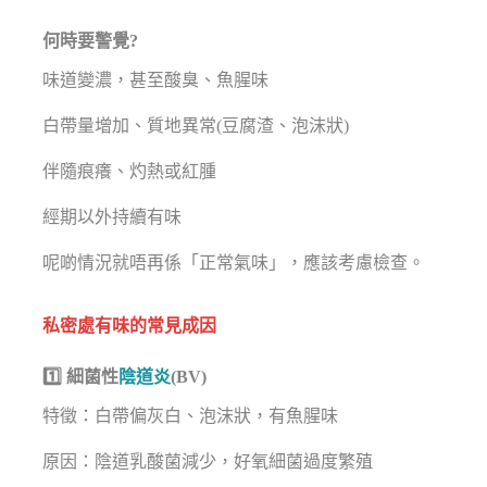
何時要警覺?
味道變濃，甚至酸臭、魚腥味
白帶量增加、質地異常(豆腐渣、泡沫狀)
伴隨痕癢、灼熱或紅腫
經期以外持續有味
呢啲情況就唔再係「正常氣味」，應該考慮檢查。
私密處有味的常見成因
1️⃣ 細菌性
陰道炎
(BV)
特徵：白帶偏灰白、泡沫狀，有魚腥味
原因：陰道乳酸菌減少，好氧細菌過度繁殖