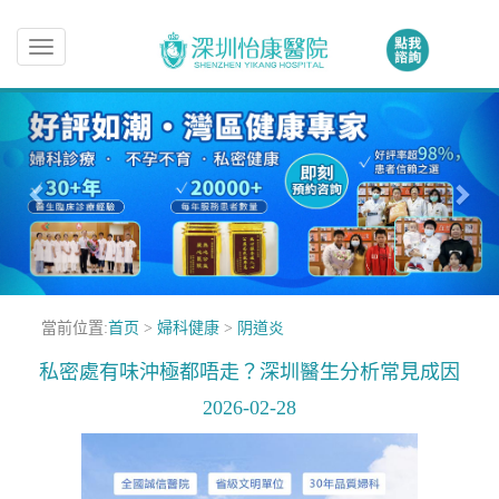
Toggle
navigation
當前位置:
首页
>
婦科健康
>
阴道炎
私密處有味沖極都唔走？深圳醫生分析常見成因
2026-02-28