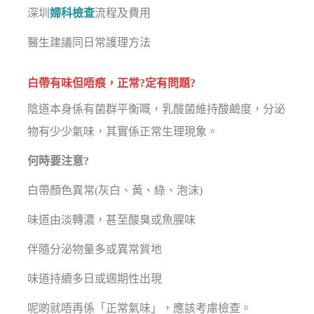
深圳
婦科檢查
流程及費用
醫生建議同日常護理方法
白帶有味但唔痕，正常?定有問題?
陰道本身係有菌群平衡嘅，乳酸菌維持酸鹼度，分泌
物有少少氣味，其實係正常生理現象。
何時要注意?
白帶顏色異常(灰白、黃、綠、泡沫)
味道由淡轉濃，甚至酸臭或魚腥味
伴隨分泌物量多或異常質地
味道持續多日或週期性出現
呢啲就唔再係「正常氣味」，應該考慮檢查。