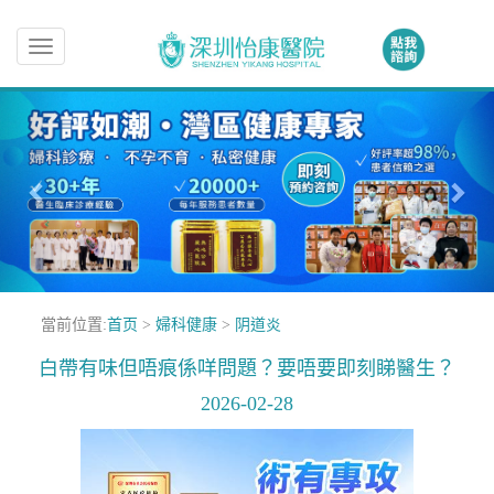
Toggle
navigation
當前位置:
首页
>
婦科健康
>
阴道炎
白帶有味但唔痕係咩問題？要唔要即刻睇醫生？
2026-02-28