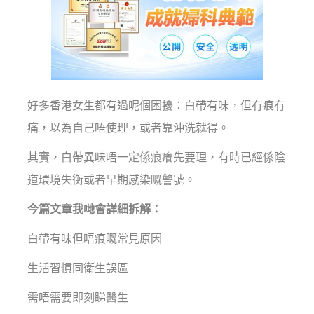
好多香港女生都有過呢個困擾：白帶有味，但冇痕冇
痛，以為自己唔使理，或者靠沖洗就得。
其實，白帶異味唔一定係痕癢先要理，有時已經係陰
道環境失衡或者早期感染嘅警號。
今篇文章我哋會詳細拆解：
白帶有味但唔痕嘅常見原因
生活習慣同衛生誤區
需唔需要即刻睇醫生