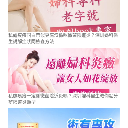
私處痕癢同白帶似豆腐渣係咪黴菌陰道炎？深圳婦科醫
生講解症狀同檢查方法
私處痕癢一定係黴菌陰道炎嗎？深圳婦科醫生教你點分
辨陰道炎類型