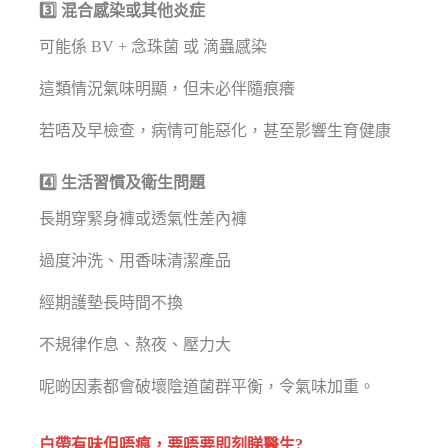
3️⃣ 混合感染或其他炎症
可能係 BV + 念珠菌 或 滴蟲感染
這類情況氣味明顯，但未必伴隨痕癢
若唔及早檢查，病情可能惡化，甚至影響生育健康
4️⃣ 生活習慣及衛生問題
長期穿緊身褲或透氣性差內褲
過度沖洗、用香味清潔產品
經期護墊長時間不換
不規律作息、熬夜、壓力大
呢啲因素都會破壞陰道菌群平衡，令氣味加重。
白帶有味但唔痕，要唔要即刻睇醫生?