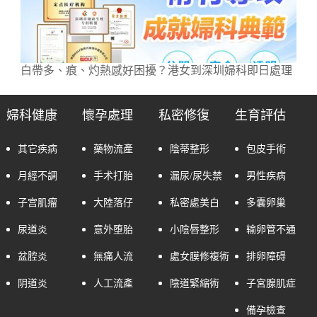
白帶多、痕、灼熱感好困擾？港女到深圳婦科即日處理
婦科健康
懷孕處理
私密修復
生育評估
其它疾病
藥物流產
陰蒂整形
包皮手術
月經不調
手术打胎
漏尿/尿失禁
男性疾病
子宫肌瘤
大陸落仔
私密處美白
多囊卵巢
尿道炎
意外堕胎
小陰唇整形
输卵管不通
盆腔炎
無痛人流
處女膜修複術
排卵障碍
阴道炎
人工流產
陰道緊縮術
子宮腺肌症
備孕檢查