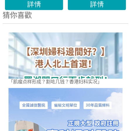
猜你喜歡
「肌瘤点样形成？割咗几钱？香港妇科实况」