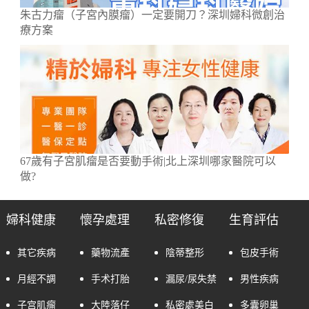
朱古力瘤（子宮內膜瘤）一定要開刀？深圳婦科微創治
療方案
67歲有子宮肌瘤是否要動手術|北上深圳哪家醫院可以
做?
婦科健康
懷孕處理
私密修復
生育評估
其它疾病
藥物流產
陰蒂整形
包皮手術
月經不調
手术打胎
漏尿/尿失禁
男性疾病
子宫肌瘤
大陸落仔
私密處美白
多囊卵巢