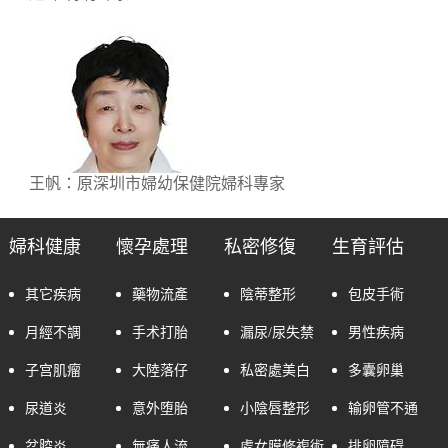
王帆：原深圳市婦幼保健院婦科專家
婦科健康
懷孕處理
私密修復
生育評估
其它疾病
藥物流產
陰蒂整形
包皮手術
月經不調
手术打胎
漏尿/尿失禁
男性疾病
子宫肌瘤
大陸落仔
私密處美白
多囊卵巢
尿道炎
意外堕胎
小陰唇整形
输卵管不通
盆腔炎
無痛人流
處女膜修複術
排卵障碍