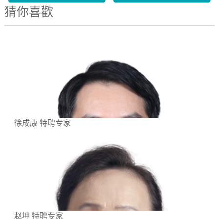
猜你喜歡
徐成康 特聘专家
赵坤 特聘专家