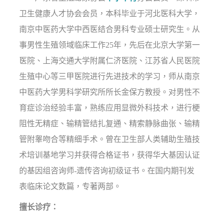
卫生健康人才协会会员，本科毕业于河北医科大学，
南京中医药大学中西医结合男科专业硕士研究生。从
事男性生殖领域临床工作25年，先后在北京大学第一
医院、上海交通大学附属仁济医院、江苏省人民医院
生殖中心等三甲医院进行先进技术的学习，师从南京
中医药大学男科学研究所所长金保方教授。对男性不
育症诊治经验丰富，熟练应用显微外科技术，进行梗
阻性无精症、输精管结扎复通、精索静脉曲张、输精
管附睾吻合等精细手术。曾在卫生部人类辅助生殖技
术培训基地学习并获得合格证书，获得华大基因认证
的基因组咨询师-遗传咨询初级证书。在国内期刊发
表临床论文数篇，专著两部。
擅长诊疗：