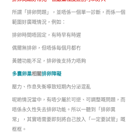
所謂「排卵問題」，並唔係一個單一診斷，而係一個
範圍好廣嘅情況，例如：
排卵時間唔固定，有時早有時遲
偶爾無排卵，但唔係每個月都冇
黃體功能不足，排卵後支持力唔夠
多囊卵巢
相關
排卵障礙
壓力、作息失衡導致短期內分泌混亂
呢啲情況當中，有唔少屬於可逆、可調整嘅問題，而
唔係永久性失去排卵功能。所以一聽到「排卵異
常」，其實唔需要即刻將自己放入「一定要試管」嘅
框框。