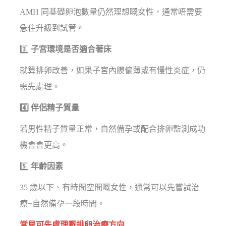
AMH 同基礎卵泡數量仍然理想嘅女性，通常唔需要
急住升級到試管。
3️⃣
子宮環境是否適合著床
就算排卵改善，如果子宮內膜偏薄或有慢性炎症，仍
需先處理。
4️⃣ 伴侶精子質量
若男性精子質量正常，自然備孕或配合排卵監測成功
機會會更高。
5️⃣
年齡因素
35 歲以下、有時間空間嘅女性，通常可以先嘗試治
療+自然備孕一段時間。
常見可先處理嘅排卵治療方向