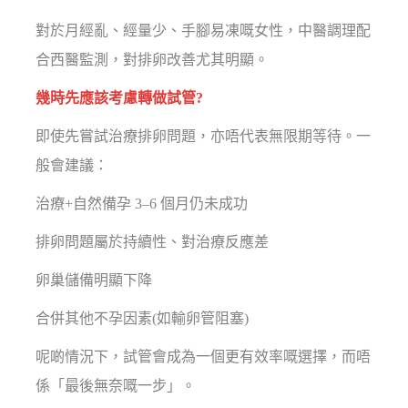
對於月經亂、經量少、手腳易凍嘅女性，中醫調理配
合西醫監測，對排卵改善尤其明顯。
幾時先應該考慮轉做試管?
即使先嘗試治療排卵問題，亦唔代表無限期等待。一
般會建議：
治療+自然備孕 3–6 個月仍未成功
排卵問題屬於持續性、對治療反應差
卵巢儲備明顯下降
合併其他不孕因素(如輸卵管阻塞)
呢啲情況下，試管會成為一個更有效率嘅選擇，而唔
係「最後無奈嘅一步」。