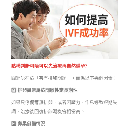
點樣判斷可唔可以先治療再自然備孕?
關鍵唔在於「有冇排卵問題」，而係以下幾個因素：
1️⃣ 排卵異常屬於間歇性定長期性
如果只係偶爾無排卵，或者因壓力、作息導致短期失
調，治療後回復排卵嘅機會相當高。
2️⃣ 卵巢儲備情況