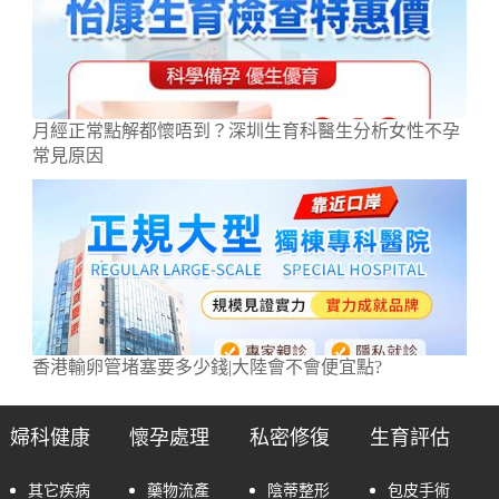
月經正常點解都懷唔到？深圳生育科醫生分析女性不孕
常見原因
香港輸卵管堵塞要多少錢|大陸會不會便宜點?
婦科健康
懷孕處理
私密修復
生育評估
其它疾病
藥物流產
陰蒂整形
包皮手術