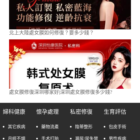
北上大陸處女膜如何修復？要多少錢？
處女膜修復深圳哪家好|深圳處女膜修復多少錢?
婦科健康
懷孕處理
私密修復
生育評估
其它疾病
藥物流產
陰蒂整形
包皮手術
月經不調
手术打胎
漏尿/尿失禁
男性疾病