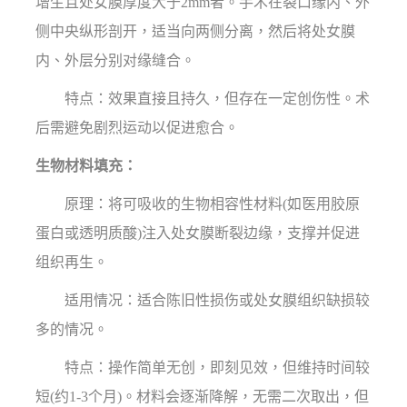
增生且处女膜厚度大于2mm者。手术在裂口缘内、外
侧中央纵形剖开，适当向两侧分离，然后将处女膜
内、外层分别对缘缝合。
特点：效果直接且持久，但存在一定创伤性。术
后需避免剧烈运动以促进愈合。
生物材料填充：
原理：将可吸收的生物相容性材料(如医用胶原
蛋白或透明质酸)注入处女膜断裂边缘，支撑并促进
组织再生。
适用情况：适合陈旧性损伤或处女膜组织缺损较
多的情况。
特点：操作简单无创，即刻见效，但维持时间较
短(约1-3个月)。材料会逐渐降解，无需二次取出，但