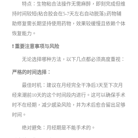
特点：生物粘合法操作无需麻醉，即刻完成但维
持时间较短(粘合胶会在5-7天左右自动脱落);药物辅
助修复需长期坚持使用药物，效果较缓慢且依赖个体
恢复能力。
❗ 重要注意事项与风险
无论选择哪种方法，以下几点都必须高度重视：
严格的时间选择：
最佳时机：建议在月经完全干净后3天至下次月
经来潮前10天的这个时间段内进行。这可以确保手术
时不在经期，减少感染风险，并为术后愈合留出足够
时间。
绝对避免：月经期是不能手术的。