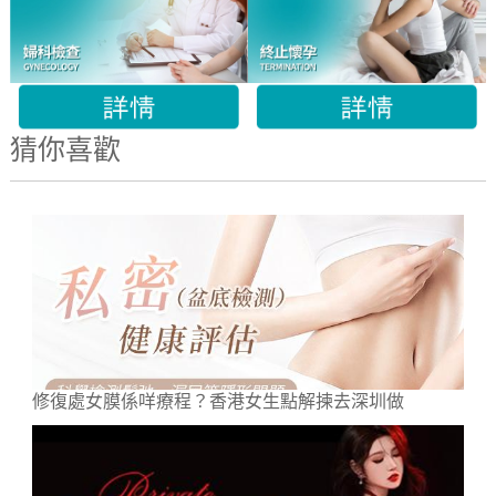
猜你喜歡
修復處女膜係咩療程？香港女生點解揀去深圳做