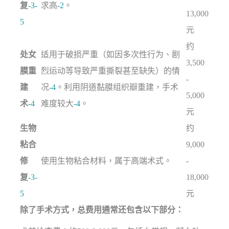
复
-3
-
求高
-2
。
13,000
5
元
约
处女
适用于破损严重（如因多次性行为、剧
3,500
膜重
烈运动等导致严重撕裂甚至缺失）的情
-
建
况
-4
。利用阴道黏膜组织瓣重建，手术
5,000
术
-4
难度较大
-4
。
元
生物
约
粘合
9,000
修
使用生物粘合材料，属于高端术式。
-
复
-3
-
18,000
5
元
除了手术方式，总费用通常还包含以下部分：