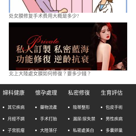
处女膜修复手术费用大概是多少?
北上大陸處女膜如何修復？要多少錢？
婦科健康
懷孕處理
私密修復
生育評估
其它疾病
藥物流產
陰蒂整形
包皮手術
月經不調
手术打胎
漏尿/尿失禁
男性疾病
子宫肌瘤
大陸落仔
私密處美白
多囊卵巢