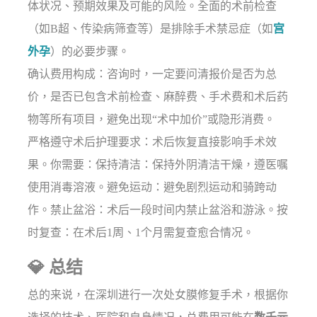
体状况、预期效果及可能的风险。全面的术前检查
（如B超、传染病筛查等）是排除手术禁忌症（如
宫
外孕
）的必要步骤。
确认费用构成：咨询时，一定要问清报价是否为总
价，是否已包含术前检查、麻醉费、手术费和术后药
物等所有项目，避免出现“术中加价”或隐形消费。
严格遵守术后护理要求：术后恢复直接影响手术效
果。你需要：保持清洁：保持外阴清洁干燥，遵医嘱
使用消毒溶液。避免运动：避免剧烈运动和骑跨动
作。禁止盆浴：术后一段时间内禁止盆浴和游泳。按
时复查：在术后1周、1个月需复查愈合情况。
💎 总结
总的来说，在深圳进行一次处女膜修复手术，根据你