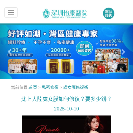
Toggle
navigation
當前位置:
首页
>
私密修復
>
處女膜修複術
北上大陸處女膜如何修復？要多少錢？
2025-10-10