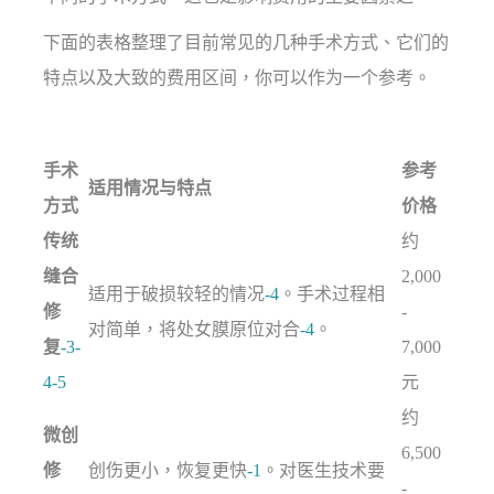
下面的表格整理了目前常见的几种手术方式、它们的
特点以及大致的费用区间，你可以作为一个参考。
手术
参考
适用情况与特点
方式
价格
传统
约
缝合
2,000
适用于破损较轻的情况
-4
。手术过程相
修
-
对简单，将处女膜原位对合
-4
。
复
-3
-
7,000
4
-5
元
约
微创
6,500
修
创伤更小，恢复更快
-1
。对医生技术要
-