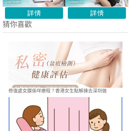
猜你喜歡
修復處女膜係咩療程？香港女生點解揀去深圳做