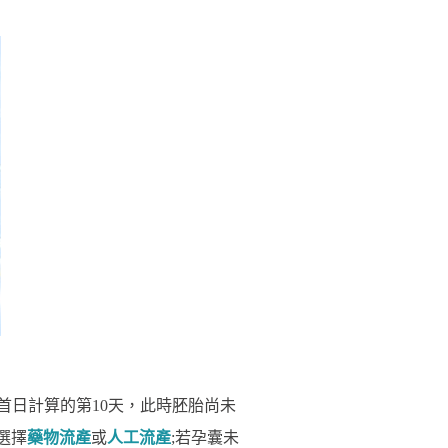
首日計算的第10天，此時胚胎尚未
選擇
藥物流產
或
人工流產
;若孕囊未