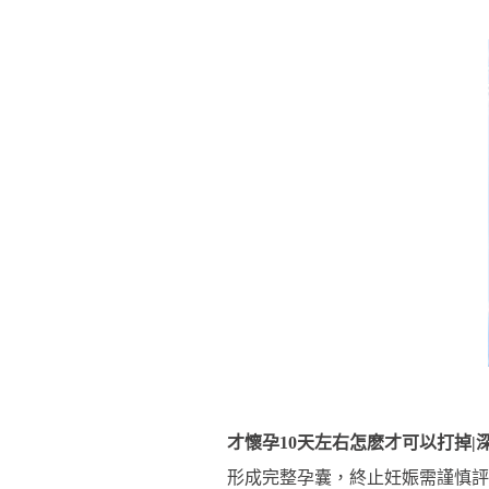
才懷孕10天左右怎麽才可以打掉|
形成完整孕囊，終止妊娠需謹慎評