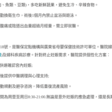
肉、魚類、豆類)，多吃新鮮蔬果，避免生冷、辛辣食物。
勤換衛生巾，術後1個月內禁止盆浴與遊泳。
腹痛或陰道出血量超過月經量，需立即就醫。
018號，是醫保定點機構與廣東省母嬰保健技術許可單位。醫院
產
)及婦科疾病診療。針對終止妊娠需求，醫院提供個性化方案：
快速確認宮內妊娠;
後提供中醫調理與心理支持;
動規劃及避孕咨詢，降低重復流產風險。
為周壹至周日8:30-21:00.無論是意外妊娠的應急處理，還