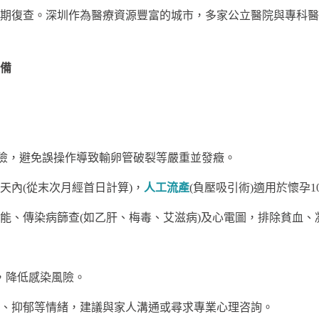
期復查。深圳作為醫療資源豐富的城市，多家公立醫院與專科醫
備
險，避免誤操作導致輸卵管破裂等嚴重並發癥。
9天內(從末次月經首日計算)，
人工流產
(負壓吸引術)適用於懷孕1
能、傳染病篩查(如乙肝、梅毒、艾滋病)及心電圖，排除貧血、
，降低感染風險。
、抑郁等情緒，建議與家人溝通或尋求專業心理咨詢。