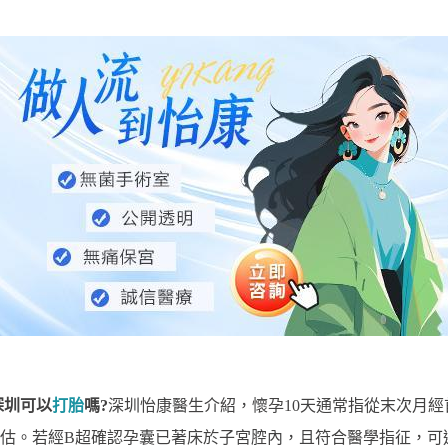
深圳可以
打胎
嗎?
深圳怡康醫生介紹，懷孕10天通常指從末次月經
估。若經B超確認孕囊已著床於子宮腔內，且符合醫學指征，可