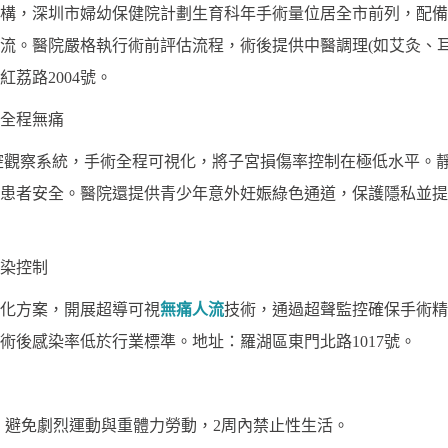
構，深圳市婦幼保健院計劃生育科年手術量位居全市前列，配備
流。醫院嚴格執行術前評估流程，術後提供中醫調理(如艾灸、
荔路2004號。
與全程無痛
宮腔觀察系統，手術全程可視化，將子宮損傷率控制在極低水平。
患者安全。醫院還提供青少年意外妊娠綠色通道，保護隱私並提
感染控制
化方案，開展超導可視
無痛人流
技術，通過超聲監控確保手術精
術後感染率低於行業標準。地址：羅湖區東門北路1017號。
天，避免劇烈運動與重體力勞動，2周內禁止性生活。