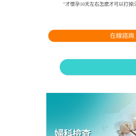
"才懷孕10天左右怎麽才可以打
在線諮詢