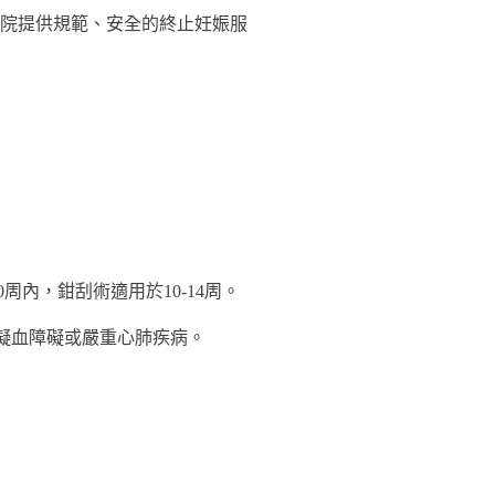
院提供規範、安全的終止妊娠服
0周內，鉗刮術適用於10-14周。
凝血障礙或嚴重心肺疾病。