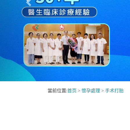
當前位置:
首页
>
懷孕處理
>
手术打胎