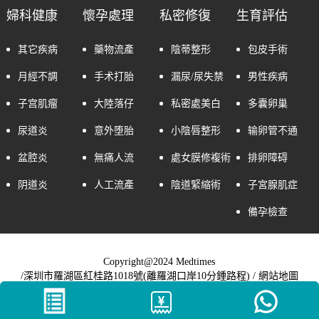
婦科健康
懷孕處理
私密修復
生育評估
其它疾病
藥物流產
陰蒂整形
包皮手術
月經不調
手术打胎
漏尿/尿失禁
男性疾病
子宫肌瘤
大陸落仔
私密處美白
多囊卵巢
尿道炎
意外堕胎
小陰唇整形
输卵管不通
盆腔炎
無痛人流
處女膜修複術
排卵障碍
阴道炎
人工流產
陰道緊縮術
子宮腺肌症
備孕檢查
Copyright@2024 Medtimes
/深圳市羅湖區紅桂路1018號(離羅湖口岸10分鍾路程) /
網站地圖