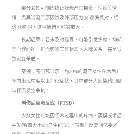
部分女性可能因终止妊娠产生自责、愧疚等情
绪，尤其当流产原因涉及外部压力(如家庭反对、经
济困难)时，这种情绪可能被放大。
长期后果：若未及时疏导，可能引发焦虑、抑郁
等心理问题，进而影响工作状态、人际关系，甚至导
致家庭矛盾。
案例：有研究显示，约20%的流产女性在术后1
年内出现中度以上抑郁症状，其中部分人因情绪问题
与伴侣发生争执。
创伤后应激反应（PTSD）
少数女性可能因手术过程中的疼痛、恐惧或术后
并发症(如大出血)产生PTSD，表现为反复回忆手术