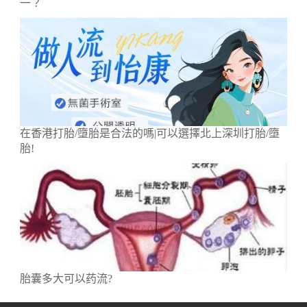
一？
在香港打胎/墮胎是合法的嗎|可以選擇北上深圳打胎/墮
胎!
胎囊多大可以药流?