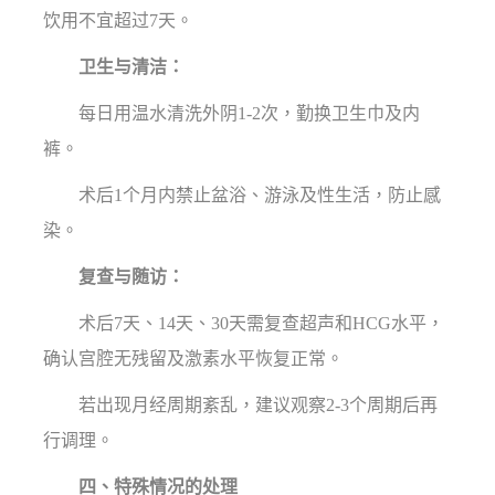
饮用不宜超过7天。
卫生与清洁：
每日用温水清洗外阴1-2次，勤换卫生巾及内
裤。
术后1个月内禁止盆浴、游泳及性生活，防止感
染。
复查与随访：
术后7天、14天、30天需复查超声和HCG水平，
确认宫腔无残留及激素水平恢复正常。
若出现月经周期紊乱，建议观察2-3个周期后再
行调理。
四、特殊情况的处理