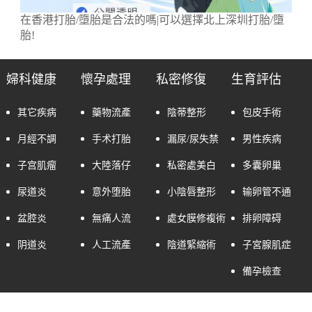
在香港打胎/墮胎是合法的嗎|可以選擇北上深圳打胎/墮
胎!
婦科健康
懷孕處理
私密修復
生育評估
其它疾病
藥物流產
陰蒂整形
包皮手術
月經不調
手术打胎
漏尿/尿失禁
男性疾病
子宫肌瘤
大陸落仔
私密處美白
多囊卵巢
尿道炎
意外堕胎
小陰唇整形
输卵管不通
盆腔炎
無痛人流
處女膜修複術
排卵障碍
阴道炎
人工流產
陰道緊縮術
子宮腺肌症
備孕檢查