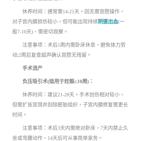
休养时间：通常需14-21天。因无需宫腔操作，
对子宫内膜损伤较小，但可能出现持续
阴道出血
(一
般7-10天)，需密切观察。
注意事项：术后1周内需卧床休息，避免体力劳
动;2周后复查超声确认宫腔无残留。
手术流产
负压吸引术(适用于妊娠≤10周)：
休养时间：建议21-28天。手术创伤相对较小，
但需扩张宫颈并刮除胚胎组织，子宫内膜修复需更长
时间。
注意事项：术后3天内需绝对卧床，7天内禁止久
坐或弯腰动作，14天后可从事简单家务。