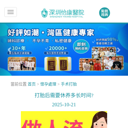
Toggle
navigation
當前位置:
首页
>
懷孕處理
>
手术打胎
打胎后需要休养多长时间?
2025-10-21