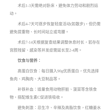
术后1-3天需绝对卧床，避免体力劳动和剧烈运
动。
术后4-7天可逐步恢复轻度活动(如散步)，但仍需
避免提重物、长时间站立或弯腰。
术后7-14天根据复查结果调整休息时长，若存在
宫腔残留、感染等并发症需延长至2-4周。
饮食与营养：
高蛋白饮食：每日摄入90g优质蛋白，优先选择
鱼肉、鸡胸肉、大豆制品等。
补铁补血：适量食用动物肝脏、菠菜等含铁食
物，搭配维生素C促进铁吸收。
避免刺激：忌生冷、辛辣及高脂饮食，红糖姜水