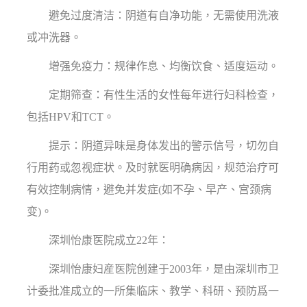
避免过度清洁：阴道有自净功能，无需使用洗液
或冲洗器。
增强免疫力：规律作息、均衡饮食、适度运动。
定期筛查：有性生活的女性每年进行妇科检查，
包括HPV和TCT。
提示：阴道异味是身体发出的警示信号，切勿自
行用药或忽视症状。及时就医明确病因，规范治疗可
有效控制病情，避免并发症(如不孕、早产、宫颈病
变)。
深圳怡康医院成立22年：
深圳怡康妇産医院创建于2003年，是由深圳市卫
计委批准成立的一所集临床、教学、科研、预防爲一