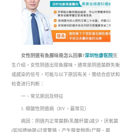
女性阴道有鱼腥味是怎么回事?
深圳怡康医院
医
生介绍，女性阴道出现鱼腥味，通常是阴道菌群失衡
或感染的信号，可能与以下原因有关，需结合症状和
检查进行判断：
一、常见原因及特征
1. 细菌性阴道病（BV，最常见）
病因：阴道内正常菌群(乳酸杆菌)减少，厌氧菌
(如加德纳菌)过度繁殖，产生胺类物质(尸胺、腐