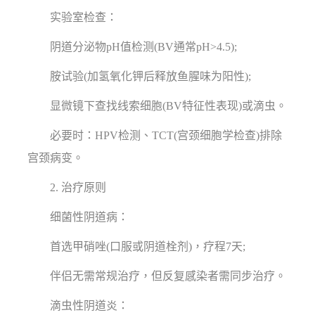
实验室检查：
阴道分泌物pH值检测(BV通常pH>4.5);
胺试验(加氢氧化钾后释放鱼腥味为阳性);
显微镜下查找线索细胞(BV特征性表现)或滴虫。
必要时：HPV检测、TCT(宫颈细胞学检查)排除
宫颈病变。
2. 治疗原则
细菌性阴道病：
首选甲硝唑(口服或阴道栓剂)，疗程7天;
伴侣无需常规治疗，但反复感染者需同步治疗。
滴虫性阴道炎：