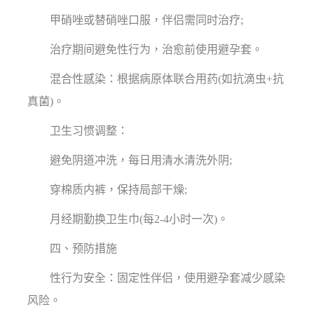
甲硝唑或替硝唑口服，伴侣需同时治疗;
治疗期间避免性行为，治愈前使用避孕套。
混合性感染：根据病原体联合用药(如抗滴虫+抗
真菌)。
卫生习惯调整：
避免阴道冲洗，每日用清水清洗外阴;
穿棉质内裤，保持局部干燥;
月经期勤换卫生巾(每2-4小时一次)。
四、预防措施
性行为安全：固定性伴侣，使用避孕套减少感染
风险。