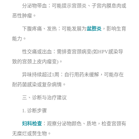
分泌物带血：可能提示宫颈炎、子宫内膜息肉或
恶性肿瘤。
下腹疼痛、发热：可能发展为
盆腔炎
，影响生育
能力。
性交痛或出血：需排查宫颈病变(如HPV感染导
致的宫颈上皮内瘤变)。
异味持续超过1周：自行用药未缓解，可能存在
耐药菌感染或复杂病情。
三、诊断与治疗建议
1. 诊断步骤
妇科检查
：观察分泌物颜色、质地，检查宫颈有
无糜烂或赘生物。