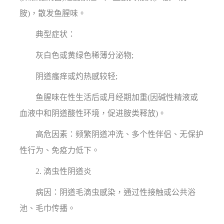
胺)，散发鱼腥味。
典型症状：
灰白色或黄绿色稀薄分泌物;
阴道瘙痒或灼热感较轻;
鱼腥味在性生活后或月经期加重(因碱性精液或
血液中和阴道酸性环境，促进胺类释放)。
高危因素：频繁阴道冲洗、多个性伴侣、无保护
性行为、免疫力低下。
2. 滴虫性阴道炎
病因：阴道毛滴虫感染，通过性接触或公共浴
池、毛巾传播。