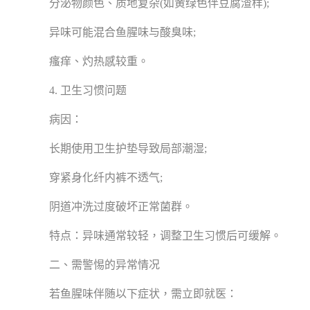
分泌物颜色、质地复杂(如黄绿色伴豆腐渣样);
异味可能混合鱼腥味与酸臭味;
瘙痒、灼热感较重。
4. 卫生习惯问题
病因：
长期使用卫生护垫导致局部潮湿;
穿紧身化纤内裤不透气;
阴道冲洗过度破坏正常菌群。
特点：异味通常较轻，调整卫生习惯后可缓解。
二、需警惕的异常情况
若鱼腥味伴随以下症状，需立即就医：