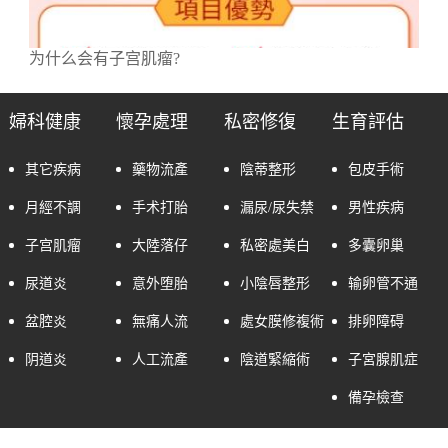
为什么会有子宫肌瘤?
婦科健康
懷孕處理
私密修復
生育評估
其它疾病
藥物流產
陰蒂整形
包皮手術
月經不調
手术打胎
漏尿/尿失禁
男性疾病
子宫肌瘤
大陸落仔
私密處美白
多囊卵巢
尿道炎
意外堕胎
小陰唇整形
输卵管不通
盆腔炎
無痛人流
處女膜修複術
排卵障碍
阴道炎
人工流產
陰道緊縮術
子宮腺肌症
備孕檢查