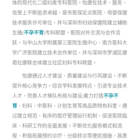
体的现代化二级妇産专科医院。怡康在技术、服务、
信誉上不断追求卓越，是市医保定点医院、母婴保健
技术服务许可单位，并与深圳市妇幼保健院建立辅助
生殖(
不孕不育
)专科联盟。医院对外交流与合作活
跃，与中山大学附属第三医院生殖中心、南方医科大
学广济医院建立技术合作单位，并与深圳市罗湖区康
君社康联合体建立社区妇科专科联盟。
怡康通过人才建设、质量建设与行风建设，不断
提升核心竞争力。综合学科发展特点，引进专业技术
人才，完善人才梯队布局与建设;着力打造
不孕不
育
、妇科、中医科、计划生育等高品质特色科室。通
过建立规范、有序的医疗管理运行机制，促进医院临
床、科研工作的全面发展。不断优化服务模式和流
程，积极拓展预约诊疗、分级转诊等便民措施，爲患