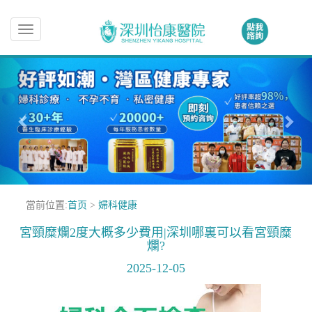
Toggle
navigation
當前位置:
首页
>
婦科健康
宮頸糜爛2度大概多少費用|深圳哪裏可以看宮頸糜
爛?
2025-12-05