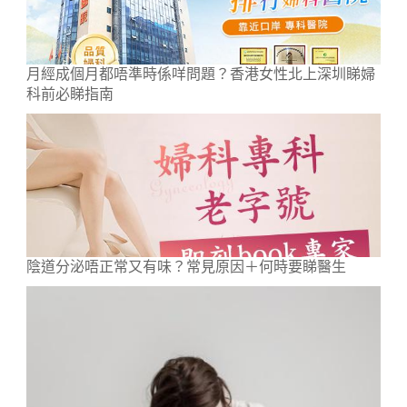
月經成個月都唔準時係咩問題？香港女性北上深圳睇婦
科前必睇指南
陰道分泌唔正常又有味？常見原因＋何時要睇醫生