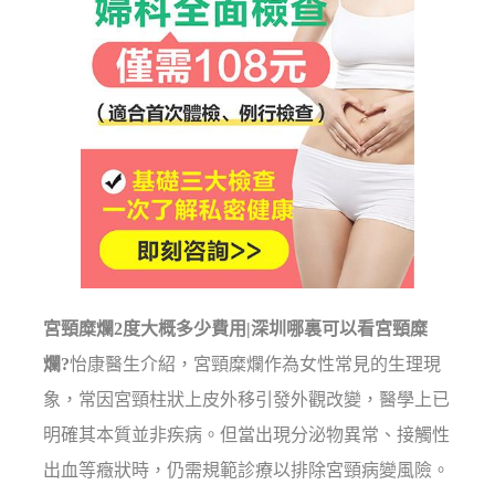
宮頸糜爛2度大概多少費用|深圳哪裏可以看宮頸糜
爛?
怡康醫生介紹，宮頸糜爛作為女性常見的生理現
象，常因宮頸柱狀上皮外移引發外觀改變，醫學上已
明確其本質並非疾病。但當出現分泌物異常、接觸性
出血等癥狀時，仍需規範診療以排除宮頸病變風險。