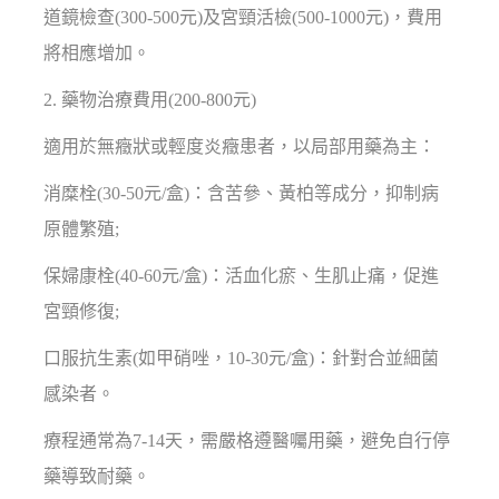
道鏡檢查(300-500元)及宮頸活檢(500-1000元)，費用
將相應增加。
2. 藥物治療費用(200-800元)
適用於無癥狀或輕度炎癥患者，以局部用藥為主：
消糜栓(30-50元/盒)：含苦參、黃柏等成分，抑制病
原體繁殖;
保婦康栓(40-60元/盒)：活血化瘀、生肌止痛，促進
宮頸修復;
口服抗生素(如甲硝唑，10-30元/盒)：針對合並細菌
感染者。
療程通常為7-14天，需嚴格遵醫囑用藥，避免自行停
藥導致耐藥。