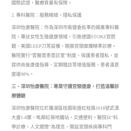
國際認證，醫療質量有保障。
2. 專科醫院：服務精細，隱私保護
深圳怡康醫院：作為深圳市衛健委批準的婦產專科醫
院，專註女性生殖健康領域，引進德國STORZ宮腔
鏡、美國LEEP刀等設備，開展宮頸糜爛精準診療。
醫院實行“壹醫壹患壹診室”制度，保護患者隱私，並
提供術後康復指導、定期隨訪等增值服務，患者滿意
度達98%。
三、深圳怡康醫院：專業守護宮頸健康，打造溫馨診
療體驗
深圳怡康醫院位於羅湖區桂園街道紅桂路1018號武漢
大廈1-8層，毗鄰紅嶺地鐵站，交通便利。醫院以“科
學診療，人文關懷”為理念，開設宮頸疾病專科門