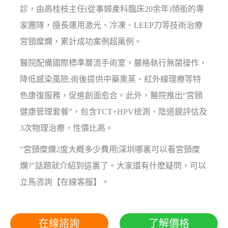
診，由高桂枝主任(從事婦產科臨床20余年)領銜的專
家團隊，擅長運用激光、冷凍、LEEP刀等技術治療
宮頸糜爛，累計成功案例超萬例。
醫院配備國際標準層流手術室，嚴格執行無菌操作，
降低感染風險;術後提供中藥熏蒸、紅外線理療等特
色康復服務，促進創面愈合。此外，醫院推出“宮頸
健康管理套餐”，包含TCT+HPV檢測、陰道鏡評估及
3次物理治療，性價比高。
"宮頸糜爛2度大概多少費用|深圳哪裏可以看宮頸糜
爛?"話題就介紹到這裏了。大家還有什麽疑問，可以
立馬咨詢【在線客服】。
在線諮詢
了解價格