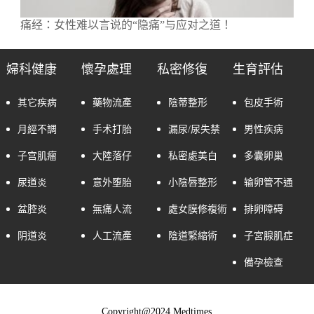
痛经：女性难以言说的“隐痛”与应对之道！
婦科健康
懷孕處理
私密修復
生育評估
其它疾病
藥物流產
陰蒂整形
包皮手術
月經不調
手术打胎
漏尿/尿失禁
男性疾病
子宫肌瘤
大陸落仔
私密處美白
多囊卵巢
尿道炎
意外堕胎
小陰唇整形
输卵管不通
盆腔炎
無痛人流
處女膜修複術
排卵障碍
阴道炎
人工流產
陰道緊縮術
子宮腺肌症
備孕檢查
Copyright@2024 Medtimes