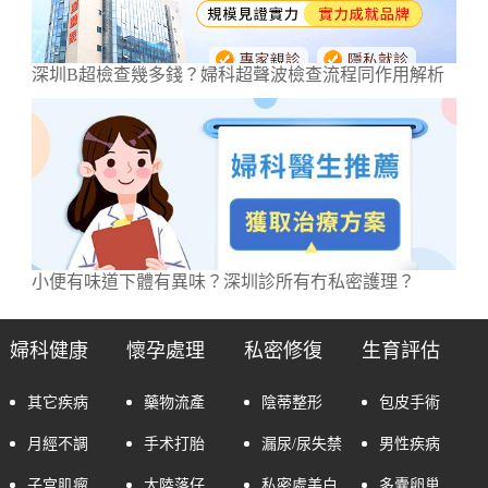
深圳B超檢查幾多錢？婦科超聲波檢查流程同作用解析
小便有味道下體有異味？深圳診所有冇私密護理？
婦科健康
懷孕處理
私密修復
生育評估
其它疾病
藥物流產
陰蒂整形
包皮手術
月經不調
手术打胎
漏尿/尿失禁
男性疾病
子宫肌瘤
大陸落仔
私密處美白
多囊卵巢