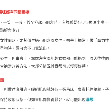
媽咪都有同樣困擾
後，一笑、一咳，甚至抱起小朋友時，突然感覺有少少尿漏出嚟
點解會咁?」
女性問題，尤其係生過小朋友嘅女性。醫學上通常叫做「壓力性
重物時，尿液會不自覺流出。
發生，但事實上，30歲左右嘅年輕媽媽都可能遇到。原因往往
合適當改善方法，大部分情況其實都可以慢慢好轉。
弱
，叫做盆底肌肉。呢組肌肉就好似一張吊床，負責托住膀胱、子
保持收緊狀態。但如果肌肉變得鬆弛，就可能出現
漏尿
。