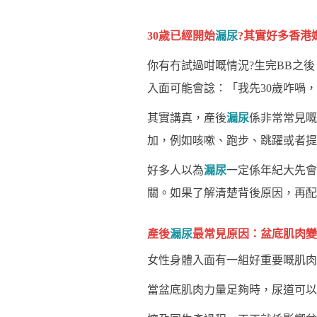
30歲已經開始
漏尿
?其實好多香港
你有冇試過咁嘅情況?生完BB之
入面可能會諗：「我先30歲咋喎，
其實講真，產後
漏尿
係非常常見嘅
加，例如咳嗽、跑步、跳躍或者提
好多人以為
漏尿
一定係年紀大先會
關。如果了解清楚背後原因，再配
產後
漏尿
最常見原因：盆底肌肉變
女性身體入面有一組好重要嘅肌肉
當盆底肌肉力量足夠時，尿道可以