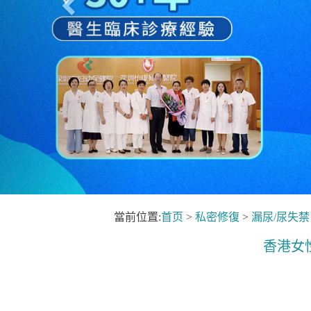
當前位置:
首页
>
私密修復
>
漏尿/尿失禁
香港女