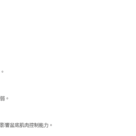
。
弱。
影響盆底肌肉控制能力。