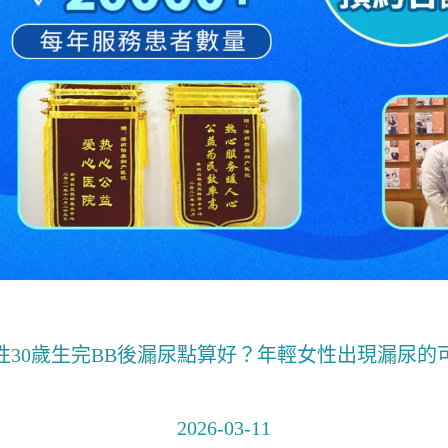
性30歲生完BB後漏尿點算好？年輕女性出現漏尿的
2026-03-11