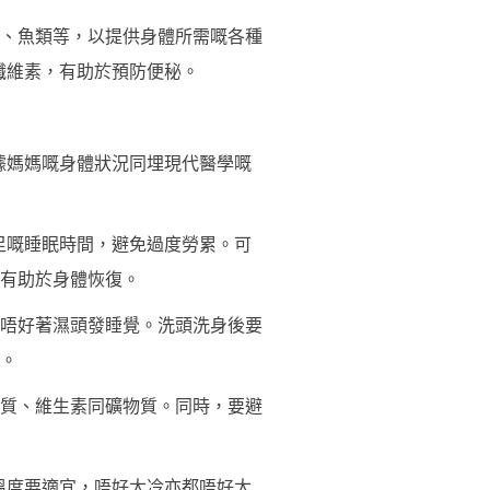
、魚類等，以提供身體所需嘅各種
纖維素，有助於預防便秘。
據媽媽嘅身體狀況同埋現代醫學嘅
足嘅睡眠時間，避免過度勞累。可
有助於身體恢復。
唔好著濕頭發睡覺。洗頭洗身後要
。
質、維生素同礦物質。同時，要避
溫度要適宜，唔好太冷亦都唔好太