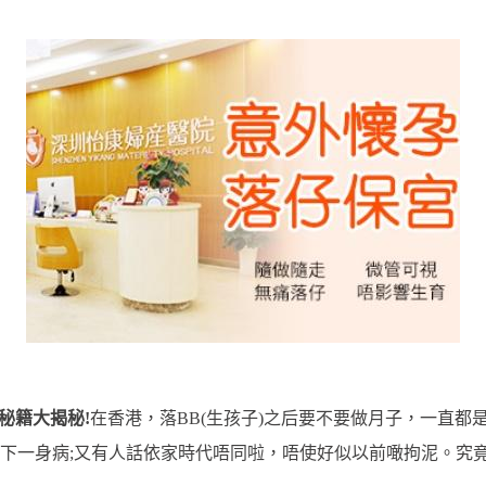
秘籍大揭秘!
在香港，落BB(生孩子)之后要不要做月子，一直都
下一身病;又有人話依家時代唔同啦，唔使好似以前噉拘泥。究竟