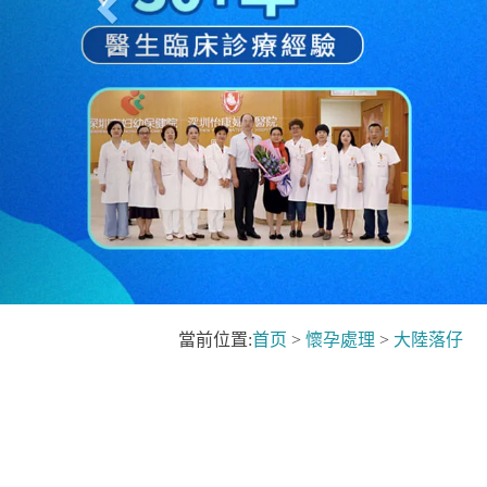
當前位置:
首页
>
懷孕處理
>
大陸落仔