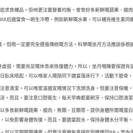
追求食補品。佢哋更注重營養均衡，會食好多新鮮嘅蔬果、瘦肉
BB后適當食一啲生冷嘢，例如新鮮嘅水果，可以補充維生素同
嘅，但唔一定要完全遵循傳統嘅方法。科學嘅坐月方法應該係根
好虛弱，需要充足嘅休息來恢復體力。所以，坐月嗰陣要保證充
日臥床唔起，可以喺家人嘅陪同下適當落床行下，活動下筋骨，
注意清潔。可以喺室溫適宜嘅情況下洗頭洗身，但要注意保暖，
涼。而且，要注意口腔衛生，每天早晚都要刷牙，保持口腔清潔
以多食新鮮嘅蔬果、瘦肉、魚類、豆類等，提供身體所需嘅蛋白
，以免影響身體恢復。而且，要適當飲水，保持身體水分平衡。
。可以定期開窗通風，但要注意避免直接吹到媽媽同BB。室內