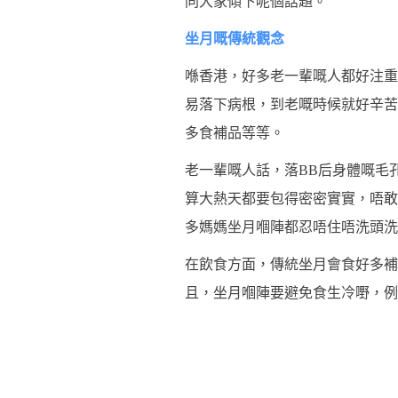
同大家傾下呢個話題。
坐月嘅傳統觀念
喺香港，好多老一輩嘅人都好注重
易落下病根，到老嘅時候就好辛苦
多食補品等等。
老一輩嘅人話，落BB后身體嘅毛
算大熱天都要包得密密實實，唔敢
多媽媽坐月嗰陣都忍唔住唔洗頭洗
在飲食方面，傳統坐月會食好多補
且，坐月嗰陣要避免食生冷嘢，例