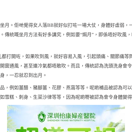
坐月。佢哋覺得女人落BB就好似打咗一場大仗，身體好虛弱，
。傳統嘅坐月方法有好多講究，例如要“焗月”，即係唔好吹風
孔都打開咗，如果吹到風，就好容易入風，引起頭痛、關節痛等
開窗通風，甚至連冷氣都唔敢吹。而且，傳統認為洗頭洗身會令
身，一忍就忍到出月。
品，例如薑醋、豬腳薑、花膠、燕窩等等。呢啲補品被認為可以
如雪糕、刺身、生菜沙律等等，因為呢啲嘢被認為會令身體變得