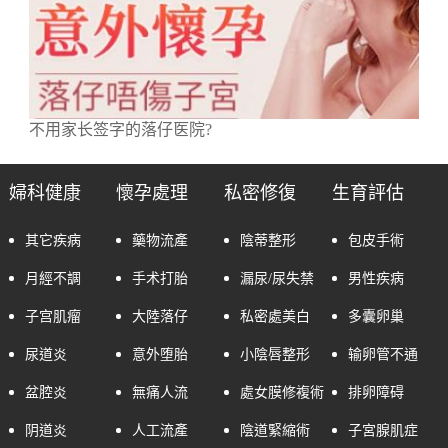
不用家长签字的落仔医院?
婦科健康
懷孕處理
私密修復
生育評估
其它疾病
藥物流產
陰蒂整形
包皮手術
月經不調
手术打胎
漏尿/尿失禁
男性疾病
子宫肌瘤
大陸落仔
私密處美白
多囊卵巢
尿道炎
意外堕胎
小陰唇整形
输卵管不通
盆腔炎
無痛人流
處女膜修複術
排卵障碍
阴道炎
人工流產
陰道緊縮術
子宮腺肌症