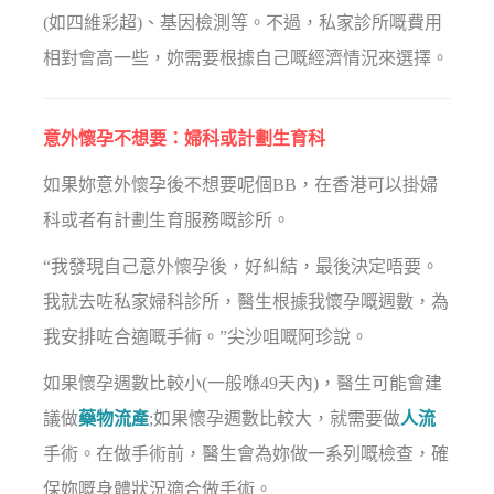
(如四維彩超)、基因檢測等。不過，私家診所嘅費用
相對會高一些，妳需要根據自己嘅經濟情況來選擇。
意外懷孕不想要：婦科或計劃生育科
如果妳意外懷孕後不想要呢個BB，在香港可以掛婦
科或者有計劃生育服務嘅診所。
“我發現自己意外懷孕後，好糾結，最後決定唔要。
我就去咗私家婦科診所，醫生根據我懷孕嘅週數，為
我安排咗合適嘅手術。”尖沙咀嘅阿珍說。
如果懷孕週數比較小(一般喺49天內)，醫生可能會建
議做
藥物流產
;如果懷孕週數比較大，就需要做
人流
手術。在做手術前，醫生會為妳做一系列嘅檢查，確
保妳嘅身體狀況適合做手術。