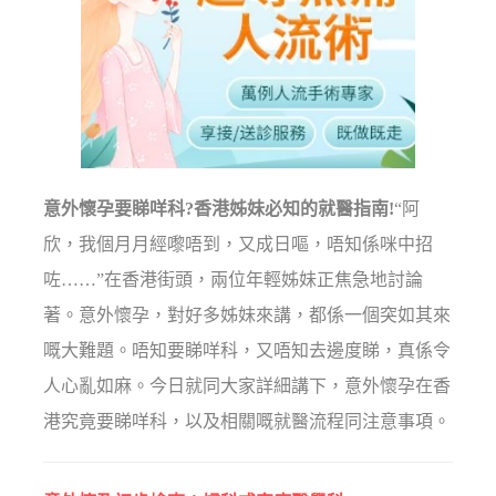
意外懷孕要睇咩科?香港姊妹必知的就醫指南!
“阿
欣，我個月月經嚟唔到，又成日嘔，唔知係咪中招
咗……”在香港街頭，兩位年輕姊妹正焦急地討論
著。意外懷孕，對好多姊妹來講，都係一個突如其來
嘅大難題。唔知要睇咩科，又唔知去邊度睇，真係令
人心亂如麻。今日就同大家詳細講下，意外懷孕在香
港究竟要睇咩科，以及相關嘅就醫流程同注意事項。