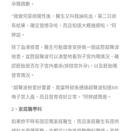
孕嘅週數。
“我做完尿檢陽性後，醫生又叫我抽咗血，第二日就
有結果，確定我懷孕咗，而且知道大概幾週啦。”阿
婷說。
除了血液檢查，醫生可能還會安排做一個盆腔超聲波
檢查。盆腔超聲波可以清楚地看到子宮內嘅情況，確
認胚胎是否在子宮內着床(排除宮外孕)，以及胚胎嘅
發育情況。
“超聲波檢查好重要，我當時就係通過超聲波知道BB
喺子宮入面，而且發育得好正常。”阿婷感慨道。
2、家庭醫學科
如果妳平時有固定嘅家庭醫生，而且家庭醫生有提供
婦科方面嘅服務，亦都可以掛家庭醫學科嘅號。家庭