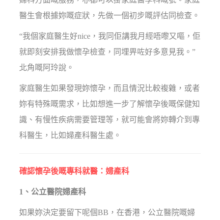
醫生會根據妳嘅症狀，先做一個初步嘅評估同檢查。
“我個家庭醫生好nice，我同佢講我月經唔嚟又嘔，佢
就即刻安排我做懷孕檢查，同埋畀咗好多意見我。”
北角嘅阿玲說。
家庭醫生如果發現妳懷孕，而且情況比較複雜，或者
妳有特殊嘅需求，比如想進一步了解懷孕後嘅保健知
識、有慢性疾病需要管理等，就可能會將妳轉介到專
科醫生，比如婦產科醫生處。
確認懷孕後嘅專科就醫：婦產科
1、公立醫院婦產科
如果妳決定要留下呢個BB，在香港，公立醫院嘅婦