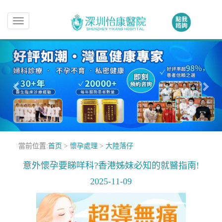
Toggle
navigation
當前位置:
首页
>
懷孕處理
>
大陸落仔
意外懷孕要睇咩科?香港姊妹必知的就醫指南!
2025-11-09