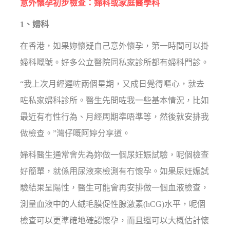
意外懷孕初步檢查：婦科或家庭醫學科
1、婦科
在香港，如果妳懷疑自己意外懷孕，第一時間可以掛
婦科嘅號。好多公立醫院同私家診所都有婦科門診。
“我上次月經遲咗兩個星期，又成日覺得嘔心，就去
咗私家婦科診所。醫生先問咗我一些基本情況，比如
最近有冇性行為、月經周期準唔準等，然後就安排我
做檢查。”灣仔嘅阿婷分享道。
婦科醫生通常會先為妳做一個尿妊娠試驗，呢個檢查
好簡單，就係用尿液來檢測有冇懷孕。如果尿妊娠試
驗結果呈陽性，醫生可能會再安排做一個血液檢查，
測量血液中的人絨毛膜促性腺激素(hCG)水平，呢個
檢查可以更準確地確認懷孕，而且還可以大概估計懷