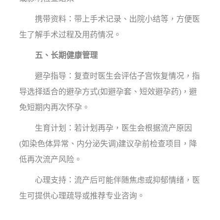
携带资料：带上手术记录、出院小结等，方便医
生了解手术过程及用药情况。
五、长期健康管理
避孕指导：复查时医生会评估子宫恢复情况，指
导选择适合的避孕方式(如避孕套、短效避孕药)，避
免短期内再次怀孕。
生育计划：若计划再孕，医生会根据流产原因
(如染色体异常、内分泌失调)建议孕前检查项目，降
低再次流产风险。
心理支持：流产后可能伴随焦虑或抑郁情绪，医
生可提供心理疏导或推荐专业咨询。