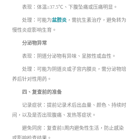
表现：体温≥37.5℃、下腹坠痛或压痛明显。
处理：可能为
盆腔炎
，需抗生素治疗，避免转为
慢性炎症影响生育。
分泌物异常
表现：阴道分泌物有异味、呈脓性或血性。
处理：可能为阴道炎或子宫内膜炎，需分泌物培
养后针对性用药。
四、复查前的准备
记录症状：提前记录术后出血量、颜色、持续时
间，以及是否出现腹痛、发热等症状。
避免同房：复查前1周内避免性生活，防止感染
或影响检查结果。