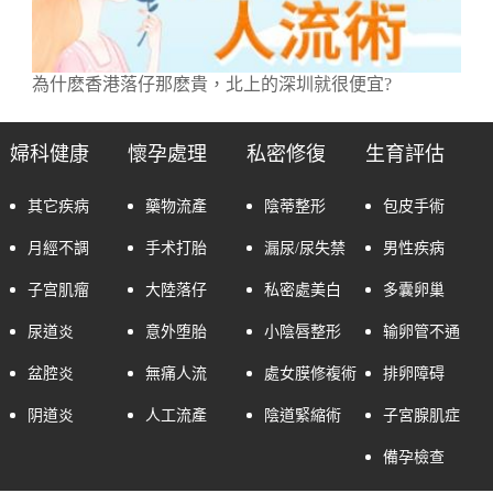
為什麽香港落仔那麽貴，北上的深圳就很便宜?
婦科健康
懷孕處理
私密修復
生育評估
其它疾病
藥物流產
陰蒂整形
包皮手術
月經不調
手术打胎
漏尿/尿失禁
男性疾病
子宫肌瘤
大陸落仔
私密處美白
多囊卵巢
尿道炎
意外堕胎
小陰唇整形
输卵管不通
盆腔炎
無痛人流
處女膜修複術
排卵障碍
阴道炎
人工流產
陰道緊縮術
子宮腺肌症
備孕檢查