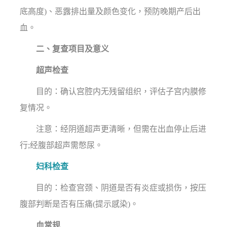
底高度)、恶露排出量及颜色变化，预防晚期产后出
血。
二、复查项目及意义
超声检查
目的：确认宫腔内无残留组织，评估子宫内膜修
复情况。
注意：经阴道超声更清晰，但需在出血停止后进
行;经腹部超声需憋尿。
妇科检查
目的：检查宫颈、阴道是否有炎症或损伤，按压
腹部判断是否有压痛(提示感染)。
血常规