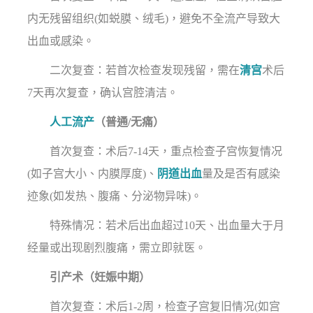
内无残留组织(如蜕膜、绒毛)，避免不全流产导致大
出血或感染。
二次复查：若首次检查发现残留，需在
清宫
术后
7天再次复查，确认宫腔清洁。
人工流产
（普通/无痛）
首次复查：术后7-14天，重点检查子宫恢复情况
(如子宫大小、内膜厚度)、
阴道出血
量及是否有感染
迹象(如发热、腹痛、分泌物异味)。
特殊情况：若术后出血超过10天、出血量大于月
经量或出现剧烈腹痛，需立即就医。
引产术（妊娠中期）
首次复查：术后1-2周，检查子宫复旧情况(如宫