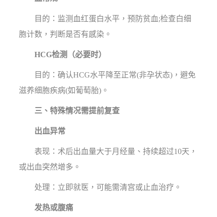
目的：监测血红蛋白水平，预防贫血;检查白细
胞计数，判断是否有感染。
HCG检测（必要时）
目的：确认HCG水平降至正常(非孕状态)，避免
滋养细胞疾病(如葡萄胎)。
三、特殊情况需提前复查
出血异常
表现：术后出血量大于月经量、持续超过10天，
或出血突然增多。
处理：立即就医，可能需清宫或止血治疗。
发热或腹痛