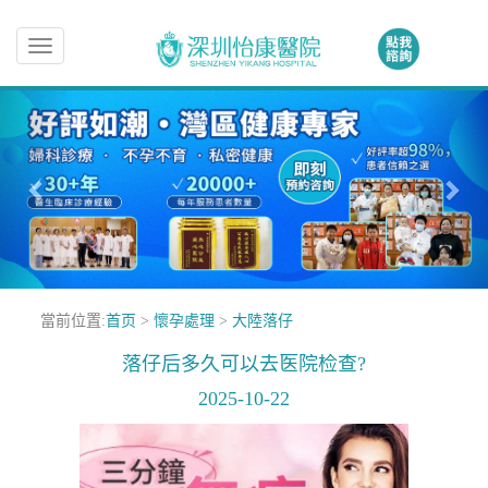
Toggle
navigation
當前位置:
首页
>
懷孕處理
>
大陸落仔
落仔后多久可以去医院检查?
2025-10-22