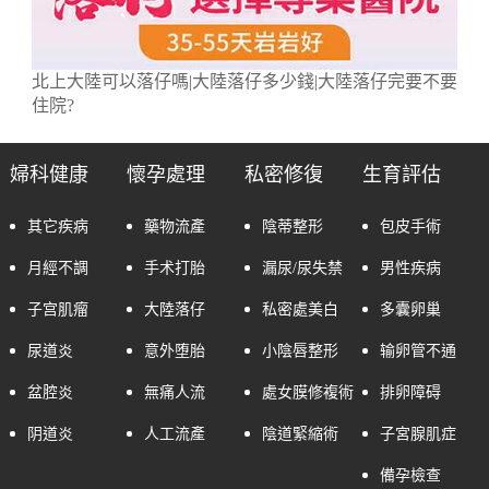
北上大陸可以落仔嗎|大陸落仔多少錢|大陸落仔完要不要
住院?
婦科健康
懷孕處理
私密修復
生育評估
其它疾病
藥物流產
陰蒂整形
包皮手術
月經不調
手术打胎
漏尿/尿失禁
男性疾病
子宫肌瘤
大陸落仔
私密處美白
多囊卵巢
尿道炎
意外堕胎
小陰唇整形
输卵管不通
盆腔炎
無痛人流
處女膜修複術
排卵障碍
阴道炎
人工流產
陰道緊縮術
子宮腺肌症
備孕檢查