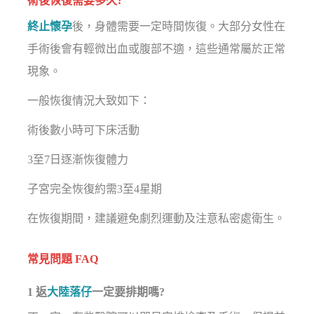
術後恢復需要多久?
終止懷孕
後，身體需要一定時間恢復。大部分女性在
手術後會有輕微出血或腹部不適，這些通常屬於正常
現象。
一般恢復情況大致如下：
術後數小時可下床活動
3至7日逐漸恢復體力
子宮完全恢復約需3至4星期
在恢復期間，建議避免劇烈運動及注意私密處衛生。
常見問題 FAQ
1 返
大陸落仔
一定要排期嗎?