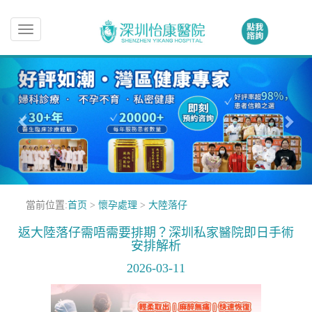
Toggle
navigation
當前位置:
首页
>
懷孕處理
>
大陸落仔
返大陸落仔需唔需要排期？深圳私家醫院即日手術
安排解析
2026-03-11