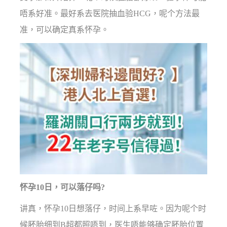
唔系好准。最好系去医院抽血验HCG，呢个方法最
准，可以确定真系怀孕。
怀孕10日，可以落仔吗?
讲真，怀孕10日想落仔，时间上系早咗。因为呢个时
候胚胎细到B超都照唔到，医生唔能够确定胚胎位置