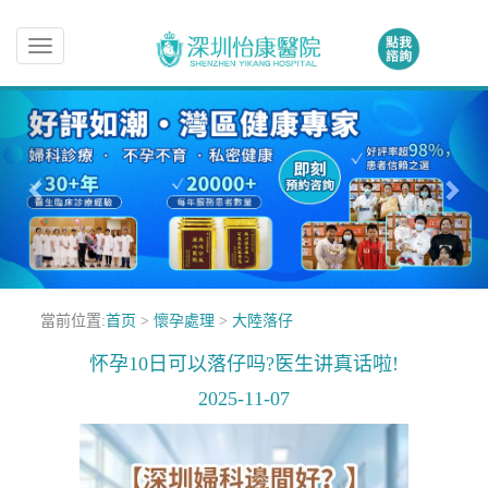
Toggle
navigation
當前位置:
首页
>
懷孕處理
>
大陸落仔
怀孕10日可以落仔吗?医生讲真话啦!
2025-11-07