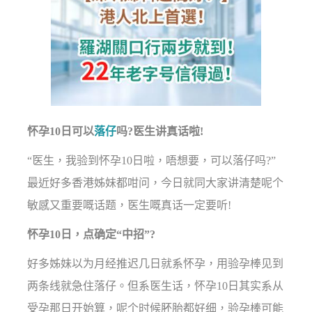
怀孕10日可以
落仔
吗?医生讲真话啦!
“医生，我验到怀孕10日啦，唔想要，可以落仔吗?”
最近好多香港姊妹都咁问，今日就同大家讲清楚呢个
敏感又重要嘅话题，医生嘅真话一定要听!
怀孕10日，点确定“中招”?
好多姊妹以为月经推迟几日就系怀孕，用验孕棒见到
两条线就急住落仔。但系医生话，怀孕10日其实系从
受孕那日开始算，呢个时候胚胎都好细，验孕棒可能