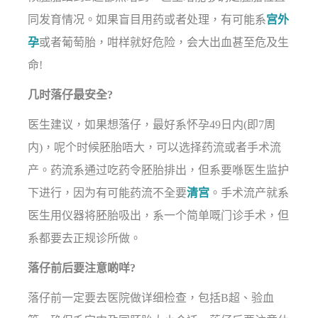
同发育情况。如果盲目用药或者处理，有可能系
宫外
孕
或者葡萄胎，咁样就好危险，会大出血甚至危及生
命!
几时落仔最安全?
医生建议，如果想落仔，最好系怀孕49日内(即7周
内)，呢个时候胚胎唔大，可以选择药流或者手术流
产。药流系通过吃药令胚胎排出，但系要喺医生监护
下进行，因为有可能药流不全要
清宫
。手术流产就系
医生用仪器将胚胎吸出，系一个简单嘅门诊手术，但
系都要去正规诊所做。
落仔前后要注意啲咩?
落仔前一定要去医院做详细检查，包括B超、验血