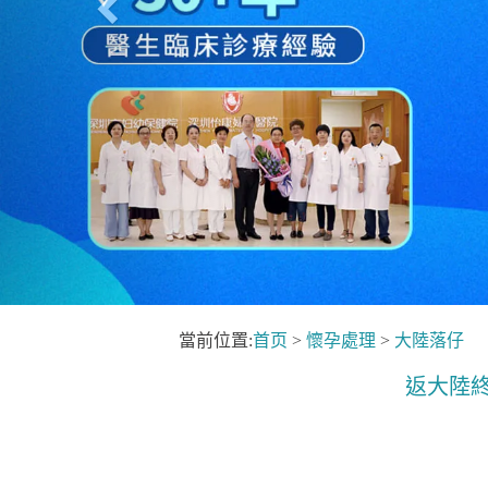
當前位置:
首页
>
懷孕處理
>
大陸落仔
返大陸