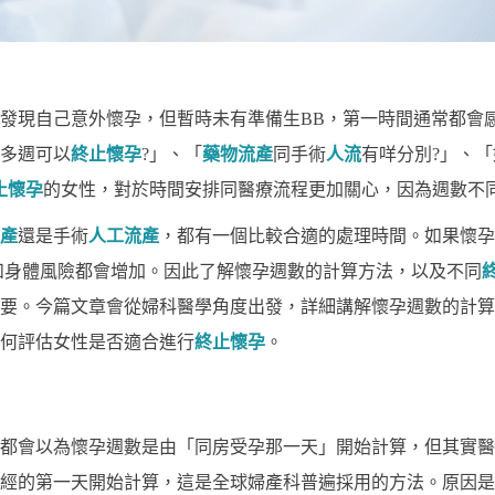
發現自己意外懷孕，但暫時未有準備生BB，第一時間通常都會
多週可以
終止懷孕
?」、「
藥物流產
同手術
人流
有咩分別?」、
止懷孕
的女性，對於時間安排同醫療流程更加關心，因為週數不
產
還是手術
人工流產
，都有一個比較合適的處理時間。如果懷孕
和身體風險都會增加。因此了解懷孕週數的計算方法，以及不同
要。今篇文章會從婦科醫學角度出發，詳細講解懷孕週數的計算
何評估女性是否適合進行
終止懷孕
。
都會以為懷孕週數是由「同房受孕那一天」開始計算，但其實醫
經的第一天開始計算，這是全球婦產科普遍採用的方法。原因是