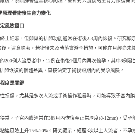
維度，系統解答這壹核心問題，並針對人流後的生育力保護提供
學原理看術後生育力變化
決定風險窗口
終止妊娠，但卵巢的排卵功能通常在術後2-3周內恢復。研究顯示
即恢復。這意味著，若術後未及時落實避孕措施，可能在月經尚未
蹤的200例人流患者中，12例在術後1個月內再次懷孕，其中8例
—排卵恢復的個體差異，直接決定了術後短期內的受孕風險。
傷程度是關鍵
損傷，尤其是多次人流或手術操作粗暴時，可能導致子宮內膜變薄、
當，子宮內膜通常在3個月內恢復至正常厚度(8-12mm)，受
連風險上升15%-20%。研究顯示，經歷3次以上人流者，不孕癥