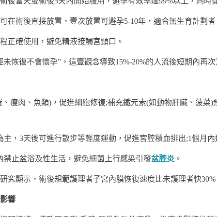
術後當天或術後5天內開始服用，避孕有效率達99%以上，同時
可在術後直接放置，壹次放置可避孕5-10年，適合無生育計劃者
程正確使用，避免精液接觸宮頸口。
未恢復不會懷孕”，這壹觀念導致15%-20%的人流後短期內再
、瘦肉、魚類)，促進細胞修復;補充鐵元素(如動物肝臟、菠菜)
為主，3天後可進行散步等輕度運動，促進宮腔積血排出;1個月
內禁止盆浴及性生活，避免細菌上行感染引發
盆腔炎
。
比研究顯示，術後規範護理者子宮內膜恢復速度比未護理者快30%
的影響