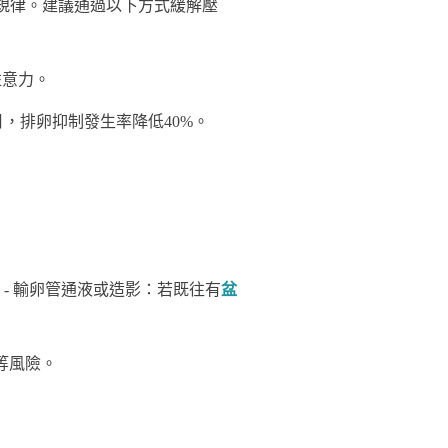
規律。建議通過以下方式緩解壓
註意力。
，排卵抑制發生率降低40%。
 - 輸卵管通液或造影：若既往有
盆
等風險。