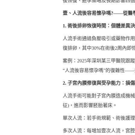
後恢復、避孕策略及長期影響四個
壹、人流後容易懷孕嗎?——從醫
1. 術後排卵恢復時間：個體差異
人流手術通過負壓吸引或藥物作用
復排卵，其中30%在術後2周內
案例：2025年深圳某三甲醫院跟
“人流後容易懷孕嗎”的復雜性—
2. 子宮內膜修復與受孕能力：損
人流手術可能對子宮內膜造成機械性
征)，進而影響胚胎著床。
單次人流：若手術規範、術後護理得
多次人流：每增加壹次人流，宮腔粘