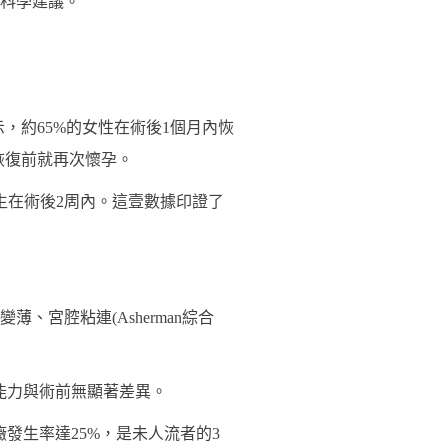
科學建議。
，約65%的女性在術後1個月內恢
恢復前就再次懷孕。
發生在術後2周內。這壹數據印證了
宮腔粘連(Asherman綜合
孕能力與術前無顯著差異。
發生率達25%，是未人流者的3