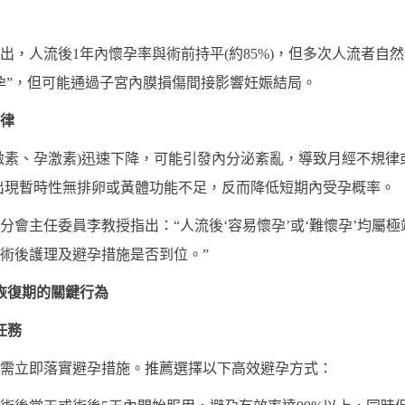
指出，人流後1年內懷孕率與術前持平(約85%)，但多次人流者自
孕”，但可能通過子宮內膜損傷間接影響妊娠結局。
規律
激素、孕激素)迅速下降，可能引發內分泌紊亂，導致月經不規律
能出現暫時性無排卵或黃體功能不足，反而降低短期內受孕概率。
分會主任委員李教授指出：“人流後‘容易懷孕’或‘難懷孕’均屬
術後護理及避孕措施是否到位。”
恢復期的關鍵行為
任務
需立即落實避孕措施。推薦選擇以下高效避孕方式：