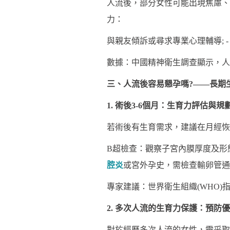
人流後，部分女性可能出現焦慮、
力：
與親友傾訴或尋求專業心理輔導; 
數據：中國精神衛生調查顯示，人
三、人流後容易懇孕嗎?——長期
1. 術後3-6個月：生育力評估與規
若術後有生育需求，建議在月經恢
B超檢查：觀察子宮內膜厚度及形態，
腔炎
或宮外孕史，需檢查輸卵管通
專家建議：世界衛生組織(WHO
2. 多次人流的生育力保護：預防
對於經歷多次人流的女性，需采取