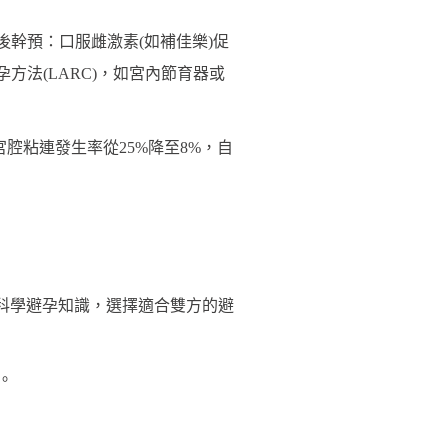
- 術後幹預：口服雌激素(如補佳樂)促
方法(LARC)，如宮內節育器或
腔粘連發生率從25%降至8%，自
學習科學避孕知識，選擇適合雙方的避
。