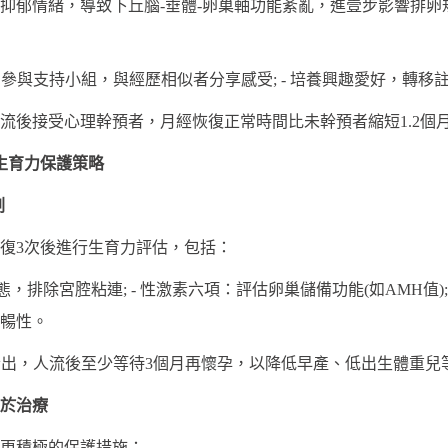
抑郁情緒，導致下丘腦-垂體-卵巢軸功能紊亂，進壹步影響排卵
- 參與支持小組，與經歷相似者分享感受; - 培養興趣愛好，轉移
流後接受心理幹預者，月經恢復正常時間比未幹預者縮短1.2個月
生育力保護策略
劃
復3次後進行生育力評估，包括：
排除宮腔粘連; - 性激素六項：評估卵巢儲備功能(如AMH值);
暢性。
)指出，人流後至少等待3個月再懷孕，以降低早產、低出生體重兒
優於治療
更積極的保護措施：