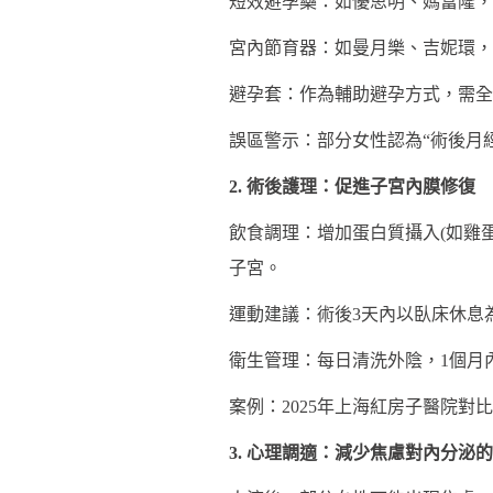
短效避孕藥：如優思明、媽富隆，
宮內節育器：如曼月樂、吉妮環，
避孕套：作為輔助避孕方式，需全
誤區警示：部分女性認為“術後月經
2. 術後護理：促進子宮內膜修復
飲食調理：增加蛋白質攝入(如雞蛋
子宮。
運動建議：術後3天內以臥床休息
衛生管理：每日清洗外陰，1個月
案例：2025年上海紅房子醫院對
3. 心理調適：減少焦慮對內分泌