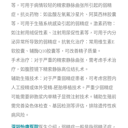
等，可用于病情较轻的精索静脉曲张所引起的弱精
症。抗炎药物：如盐酸左氧氟沙星片、阿莫西林胶囊
等，可用于生殖系统感染引起的弱精症。激素药物：
如注射用绒促性素、注射用尿促性素等，可用于内分
泌异常所导致的弱精症。抗氧化治疗：常用维生素E
软胶囊、辅酶Q10胶囊等，可改善精子质量。
手术治疗：对于严重的精索静脉曲张，需考虑手术治
疗，如腹腔镜下精索静脉高位结扎术。
辅助生殖技术：对于严重弱精症患者，可考虑宫腔内
人工授精或体外受精-胚胎移植技术。严重少弱精症
可能需要卵胞浆内单精子显微注射技术。辅助生殖前
需完善染色体检查、基因检测等评估，排除遗传性疾
病风险。
深圳怡康医院
医生介绍，弱精症一般是指弱精子症，