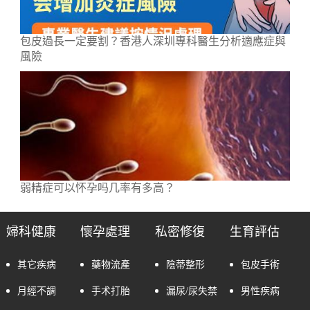
包皮過長一定要割？香港人深圳專科醫生分析適應症與
風險
弱精症可以怀孕吗几率有多高？
婦科健康
懷孕處理
私密修復
生育評估
其它疾病
藥物流產
陰蒂整形
包皮手術
月經不調
手术打胎
漏尿/尿失禁
男性疾病