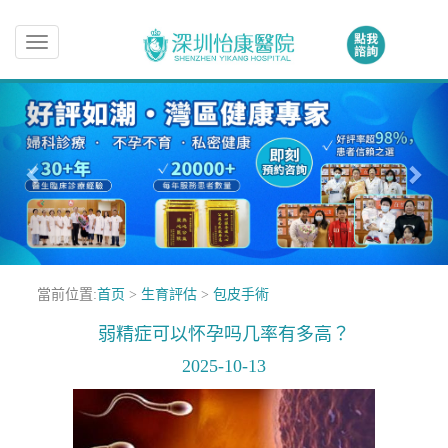
Toggle
navigation
當前位置:
首页
>
生育評估
>
包皮手術
弱精症可以怀孕吗几率有多高？
2025-10-13