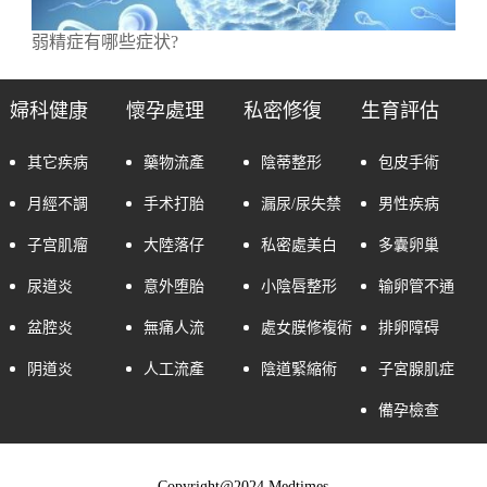
弱精症有哪些症状?
婦科健康
懷孕處理
私密修復
生育評估
其它疾病
藥物流產
陰蒂整形
包皮手術
月經不調
手术打胎
漏尿/尿失禁
男性疾病
子宫肌瘤
大陸落仔
私密處美白
多囊卵巢
尿道炎
意外堕胎
小陰唇整形
输卵管不通
盆腔炎
無痛人流
處女膜修複術
排卵障碍
阴道炎
人工流產
陰道緊縮術
子宮腺肌症
備孕檢查
Copyright@2024 Medtimes