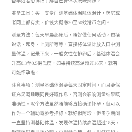
备孕或者想详细了解自己身体状况嘅姊妹。
准备工具：买一支专门测基础体温嘅体温计，药房或
者网上都有卖，价钱大概喺20至50蚊港币之间。
测量方法：每天早晨起床后，唔好做任何活动，包括
说话、起身、上厕所等等，直接将体温计放入口中测
量体温，记录下来。一般女性在排卵后，基础体温会
升高0.3至0.5摄氏度，如果持续高温超过16天，就有
可能怀孕啦。
注意事项：测量基础体温要每天固定时间，而且要保
证充足嘅睡眠同良好嘅作息，否则会影响测量结果嘅
准确性。呢个方法虽然唔能够直接确诊怀孕，但可以
作为一个辅助嘅参考指标。就好似阿珍，佢备孕期间
一直坚持测基础体温，发现体温持续高温超过18天，