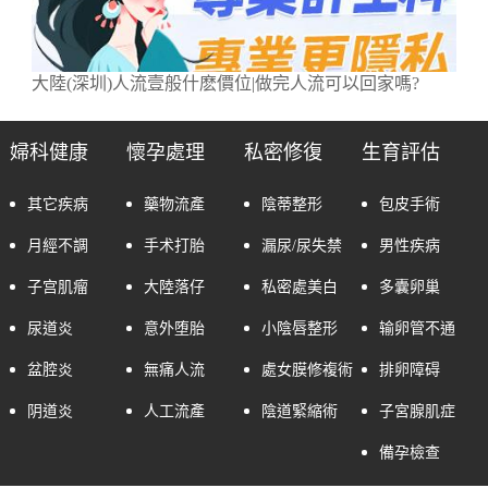
大陸(深圳)人流壹般什麽價位|做完人流可以回家嗎?
婦科健康
懷孕處理
私密修復
生育評估
其它疾病
藥物流產
陰蒂整形
包皮手術
月經不調
手术打胎
漏尿/尿失禁
男性疾病
子宫肌瘤
大陸落仔
私密處美白
多囊卵巢
尿道炎
意外堕胎
小陰唇整形
输卵管不通
盆腔炎
無痛人流
處女膜修複術
排卵障碍
阴道炎
人工流產
陰道緊縮術
子宮腺肌症
備孕檢查