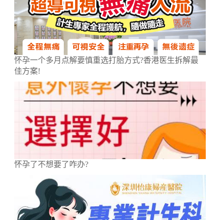
怀孕一个多月点解要慎重选打胎方式?香港医生拆解最
佳方案!
怀孕了不想要了咋办?