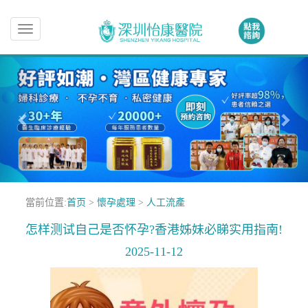
Toggle
navigation
當前位置:
首页
>
懷孕處理
>
人工流產
怎样测试自己是否怀孕?香港姊妹必睇实用指南!
2025-11-12