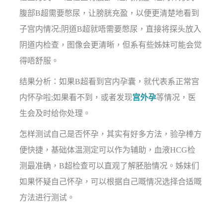
腹部B超需要憋尿，让膀胱充盈，以便更清楚地看到
子宫内情况;阴道B超就唔需要憋尿，直接将探头放入
阴道内检查，图像会更清晰，但系有些姊妹可能会觉
得唔舒服。
结果分析：如果B超看到宫内孕囊，就代表系正常宫
内怀孕啦;如果看不到，或者发现
宫外孕
等情况，医
生会及时给你处理。
怎样测试自己是否怀孕，其实有好多方法，验孕棒方
便快捷，基础体温测定可以作为辅助，血液HCG检
测最准确，B超检查可以直观了解胚胎情况。姊妹们
如果怀疑自己怀孕，可以根据自己嘅情况选择合适嘅
方法进行测试。