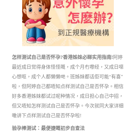
怎样测试自己是否怀孕?香港姊妹必睇实用指南!
阿婷
最近成日觉得身体怪怪嘅，成个月冇嚟经，又成日噁
心想呕，成个人都懒懒哋。班姊妹都话佢可能“有喜”
啦，但阿婷自己都唔知点样测试自己是否怀孕。相信
好多香港姊妹都试过呢种情况，成日担心自己中招，
但又唔知怎样测试自己是否怀孕。今次就同大家详细
噉讲下点样测试自己是否怀孕啦!
验孕棒测试：最便捷嘅初步自查法