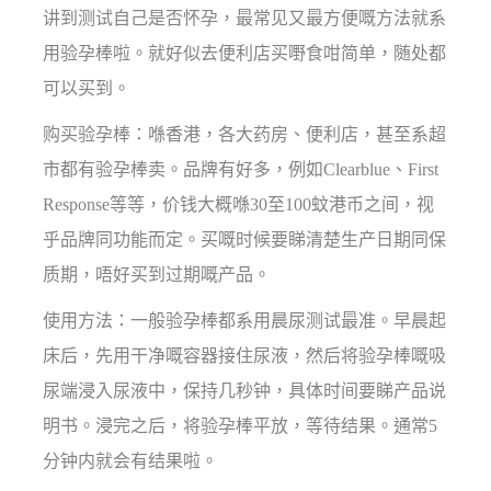
讲到测试自己是否怀孕，最常见又最方便嘅方法就系
用验孕棒啦。就好似去便利店买嘢食咁简单，随处都
可以买到。
购买验孕棒：喺香港，各大药房、便利店，甚至系超
市都有验孕棒卖。品牌有好多，例如Clearblue、First
Response等等，价钱大概喺30至100蚊港币之间，视
乎品牌同功能而定。买嘅时候要睇清楚生产日期同保
质期，唔好买到过期嘅产品。
使用方法：一般验孕棒都系用晨尿测试最准。早晨起
床后，先用干净嘅容器接住尿液，然后将验孕棒嘅吸
尿端浸入尿液中，保持几秒钟，具体时间要睇产品说
明书。浸完之后，将验孕棒平放，等待结果。通常5
分钟内就会有结果啦。