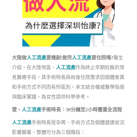
大陸做
人工流產
要幾耐|做完
人工流產
要住院嗎?
醫生
介紹，在大陸地區，
人工流產
作為終止早期妊娠的常
見醫療手段，其手術時長與術後住院需求因個體差異
和手術方式不同而有所區別。本文結合權威醫學指南
與臨床實踐，為女性提供科學參考。
壹、
人工流產
手術時長：30分鐘至2小時覆蓋全流程
人工流產
手術時長受孕周、手術方式及個體健康狀況
影響顯著，整體可分為三個階段：