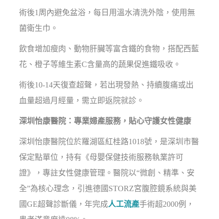
術後1周內避免盆浴，每日用溫水清洗外陰，使用無
菌衛生巾。
飲食增加瘦肉、動物肝臟等富含鐵的食物，搭配西藍
花、橙子等維生素C含量高的蔬果促進鐵吸收。
術後10-14天復查超聲，若出現發熱、持續腹痛或出
血量超過月經量，需立即返院就診。
深圳怡康醫院：專業婦產服務，貼心守護女性健康
深圳怡康醫院位於羅湖區紅桂路1018號，是深圳市醫
保定點單位，持有《母嬰保健技術服務執業許可
證》，專註女性健康管理。醫院以“微創、精準、安
全”為核心理念，引進德國STORZ宮腹腔鏡系統與美
國GE超聲診斷儀，年完成
人工流產
手術超2000例，