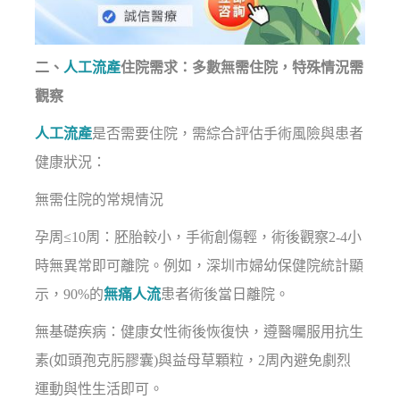
二、
人工流產
住院需求：多數無需住院，特殊情況需
觀察
人工流產
是否需要住院，需綜合評估手術風險與患者
健康狀況：
無需住院的常規情況
孕周≤10周：胚胎較小，手術創傷輕，術後觀察2-4小
時無異常即可離院。例如，深圳市婦幼保健院統計顯
示，90%的
無痛人流
患者術後當日離院。
無基礎疾病：健康女性術後恢復快，遵醫囑服用抗生
素(如頭孢克肟膠囊)與益母草顆粒，2周內避免劇烈
運動與性生活即可。