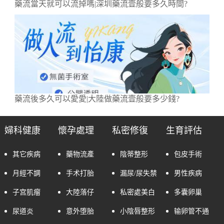
藥流當天就可以流掉嗎|深圳藥流壹般要多久時間?
藥流後多久可以愛愛|大陸做藥流壹般要多少錢?
婦科健康
懷孕處理
私密修復
生育評估
其它疾病
藥物流產
陰蒂整形
包皮手術
月經不調
手术打胎
漏尿/尿失禁
男性疾病
子宫肌瘤
大陸落仔
私密處美白
多囊卵巢
尿道炎
意外堕胎
小陰唇整形
输卵管不通