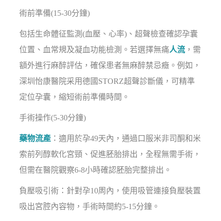
術前準備(15-30分鐘)
包括生命體征監測(血壓、心率)、超聲檢查確認孕囊
位置、血常規及凝血功能檢測。若選擇無痛
人流
，需
額外進行麻醉評估，確保患者無麻醉禁忌癥。例如，
深圳怡康醫院采用德國STORZ超聲診斷儀，可精準
定位孕囊，縮短術前準備時間。
手術操作(5-30分鐘)
藥物流產
：適用於孕49天內，通過口服米非司酮和米
索前列醇軟化宮頸、促進胚胎排出，全程無需手術，
但需在醫院觀察6-8小時確認胚胎完整排出。
負壓吸引術：針對孕10周內，使用吸管連接負壓裝置
吸出宮腔內容物，手術時間約5-15分鐘。