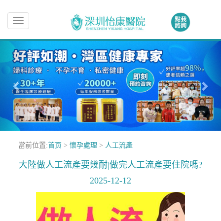
Toggle
navigation
當前位置:
首页
>
懷孕處理
>
人工流產
大陸做人工流產要幾耐|做完人工流產要住院嗎?
2025-12-12