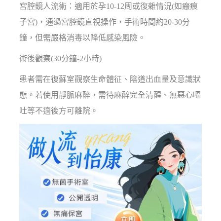
宮腔鏡人流術：適用於孕10-12周或復雜情況(如瘢痕
子宮)，通過宮腔鏡直視操作，手術時間約20-30分
鐘，但需嚴格消毒以降低感染風險。
術後觀察(30分鐘-2小時)
患者需在復蘇室觀察生命體征、陰道出血量及意識狀
態。若使用靜脈麻醉，需待麻醉完全清醒、無惡心嘔
吐等不適後方可離院。