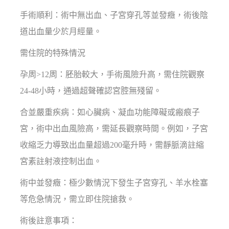
手術順利：術中無出血、子宮穿孔等並發癥，術後陰
道出血量少於月經量。
需住院的特殊情況
孕周>12周：胚胎較大，手術風險升高，需住院觀察
24-48小時，通過超聲確認宮腔無殘留。
合並嚴重疾病：如心臟病、凝血功能障礙或瘢痕子
宮，術中出血風險高，需延長觀察時間。例如，子宮
收縮乏力導致出血量超過200毫升時，需靜脈滴註縮
宮素註射液控制出血。
術中並發癥：極少數情況下發生子宮穿孔、羊水栓塞
等危急情況，需立即住院搶救。
術後註意事項：