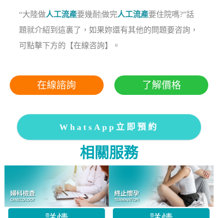
“大陸做
人工流產
要幾耐|做完
人工流產
要住院嗎?”話
題就介紹到這裏了，如果妳還有其他的問題要咨詢，
可點擊下方的【在線咨詢】。
在線諮詢
了解價格
WhatsApp立即預約
相關服務