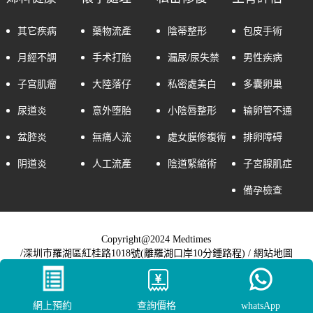
其它疾病
藥物流產
陰蒂整形
包皮手術
月經不調
手术打胎
漏尿/尿失禁
男性疾病
子宫肌瘤
大陸落仔
私密處美白
多囊卵巢
尿道炎
意外堕胎
小陰唇整形
输卵管不通
盆腔炎
無痛人流
處女膜修複術
排卵障碍
阴道炎
人工流產
陰道緊縮術
子宮腺肌症
備孕檢查
Copyright@2024 Medtimes
/深圳市羅湖區紅桂路1018號(離羅湖口岸10分鍾路程) /
網站地圖
網上預約
查詢價格
whatsApp