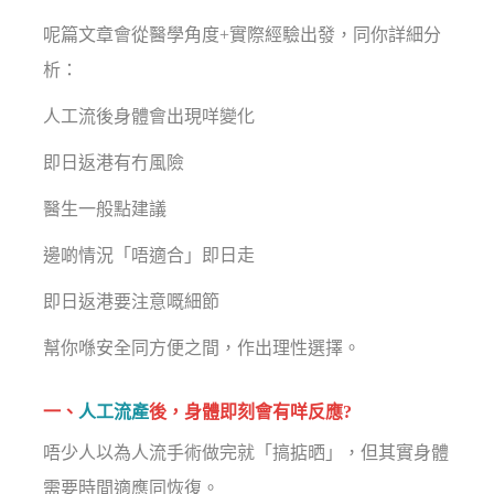
呢篇文章會從醫學角度+實際經驗出發，同你詳細分
析：
人工流後身體會出現咩變化
即日返港有冇風險
醫生一般點建議
邊啲情況「唔適合」即日走
即日返港要注意嘅細節
幫你喺安全同方便之間，作出理性選擇。
一、
人工流產
後，身體即刻會有咩反應?
唔少人以為人流手術做完就「搞掂晒」，但其實身體
需要時間適應同恢復。