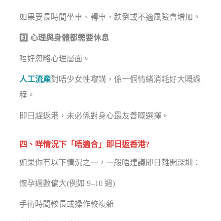
如果要長時間坐車、轉車，跌倒或不適風險會增加。
3️⃣ 心理與身體都需要休息
唔好忽略心理層面。
人工流產
對唔少女性嚟講，係一個情緒消耗好大嘅過
程。
即日趕返港，未必係對身心最友善嘅選擇。
四、咩情況下「唔適合」即日返香港?
如果你有以下情況之一，一般唔建議即日離開深圳：
懷孕週數偏大(例如 9–10 週)
手術時間較長或操作較複雜