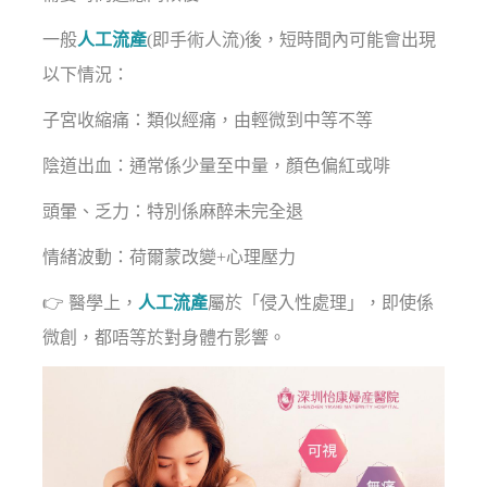
一般
人工流產
(即手術人流)後，短時間內可能會出現
以下情況：
子宮收縮痛：類似經痛，由輕微到中等不等
陰道出血：通常係少量至中量，顏色偏紅或啡
頭暈、乏力：特別係麻醉未完全退
情緒波動：荷爾蒙改變+心理壓力
👉 醫學上，
人工流產
屬於「侵入性處理」，即使係
微創，都唔等於對身體冇影響。