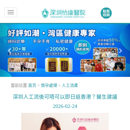
Toggle
navigation
當前位置:
首页
>
懷孕處理
>
人工流產
深圳人工流後可唔可以即日返香港？醫生建議
2026-02-24