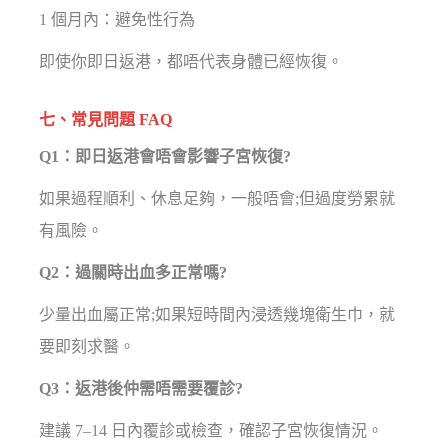
1 個月內：避免性行為
即使你即日返港，都唔代表身體已經恢復。
七、常見問題 FAQ
Q1：即日返港會唔會影響子宮恢復?
如果過程順利、休息足夠，一般唔會;但過度勞累就
有風險。
Q2：過關時出血多正常嗎?
少量出血屬正常;如果短時間內浸透幾塊衛生巾，就
要即刻求醫。
Q3：返港後仲需唔需要覆診?
建議 7–14 日內覆診或檢查，確認子宮恢復情況。