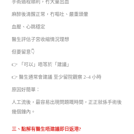
手術過程順利，冇大量出血
麻醉後清醒正常，冇嘔吐、嚴重頭暈
血壓、心跳穩定
醫生評估子宮收縮情況理想
但要留意👇
👉 「可以」唔等於「建議」
👉 醫生通常會建議 至少留院觀察 2–4 小時
原因好簡單：
人工流後，最容易出現問題嘅時間，正正就係手術後
幾個鐘內。
三、點解有醫生唔建議即日返港?