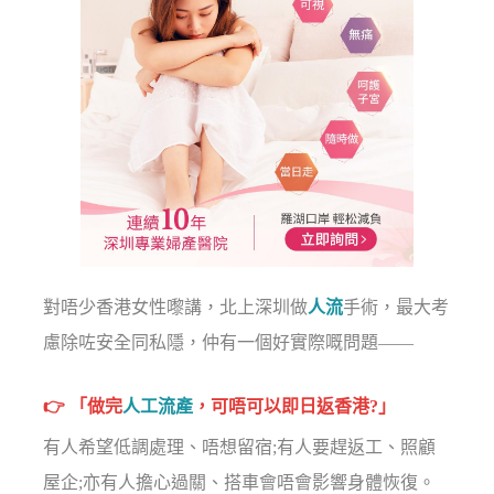
對唔少香港女性嚟講，北上深圳做
人流
手術，最大考
慮除咗安全同私隱，仲有一個好實際嘅問題——
👉 「做完
人工流產
，可唔可以即日返香港?」
有人希望低調處理、唔想留宿;有人要趕返工、照顧
屋企;亦有人擔心過關、搭車會唔會影響身體恢復。