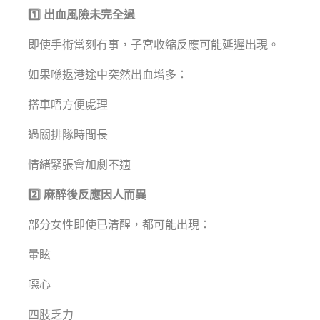
1️⃣ 出血風險未完全過
即使手術當刻冇事，子宮收縮反應可能延遲出現。
如果喺返港途中突然出血增多：
搭車唔方便處理
過關排隊時間長
情緒緊張會加劇不適
2️⃣ 麻醉後反應因人而異
部分女性即使已清醒，都可能出現：
暈眩
噁心
四肢乏力