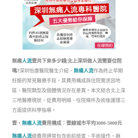
無痛
人流
壹共下來多少錢|北上深圳做人流需要住院
嗎?
深圳怡康醫院醫生介紹，
無痛人流
作為終止早期
妊娠的常見醫療手段，其費用構成與住院需求因地
區、醫院類型及個體情況存在差異。本文結合北上深
三地醫療現狀，從費用明細、住院條件及術後護理三
方面提供科學指導。
壹、
無痛人流
費用構成：壹線城市平均3000-5000元
無痛人流
總費用通常包含術前檢查、手術操作、麻