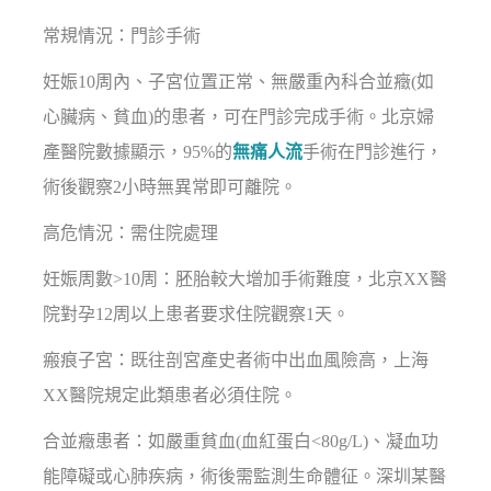
常規情況：門診手術
妊娠10周內、子宮位置正常、無嚴重內科合並癥(如
心臟病、貧血)的患者，可在門診完成手術。北京婦
產醫院數據顯示，95%的
無痛人流
手術在門診進行，
術後觀察2小時無異常即可離院。
高危情況：需住院處理
妊娠周數>10周：胚胎較大增加手術難度，北京XX醫
院對孕12周以上患者要求住院觀察1天。
瘢痕子宮：既往剖宮產史者術中出血風險高，上海
XX醫院規定此類患者必須住院。
合並癥患者：如嚴重貧血(血紅蛋白<80g/L)、凝血功
能障礙或心肺疾病，術後需監測生命體征。深圳某醫