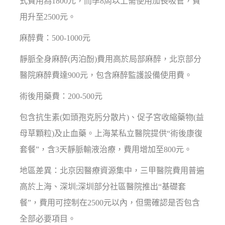
式費用為1800元，而孕8周以上需使用加長吸管，費
用升至2500元。
麻醉費：500-1000元
靜脈全身麻醉(丙泊酚)費用高於局部麻醉，北京部分
醫院麻醉費達900元，包含麻醉監護設備使用費。
術後用藥費：200-500元
包含抗生素(如頭孢克肟分散片)、促子宮收縮藥物(益
母草顆粒)及止血藥。上海某私立醫院提供“術後康復
套餐”，含3天靜脈輸液治療，費用增加至800元。
地區差異：北京因醫療資源集中，三甲醫院費用普遍
高於上海、深圳;深圳部分社區醫院推出“基礎套
餐”，費用可控制在2500元以內，但需確認是否包含
全部必要項目。