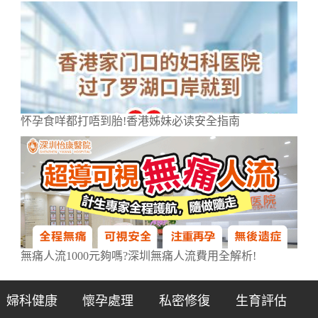
怀孕食咩都打唔到胎!香港姊妹必读安全指南
無痛人流1000元夠嗎?深圳無痛人流費用全解析!
婦科健康
懷孕處理
私密修復
生育評估