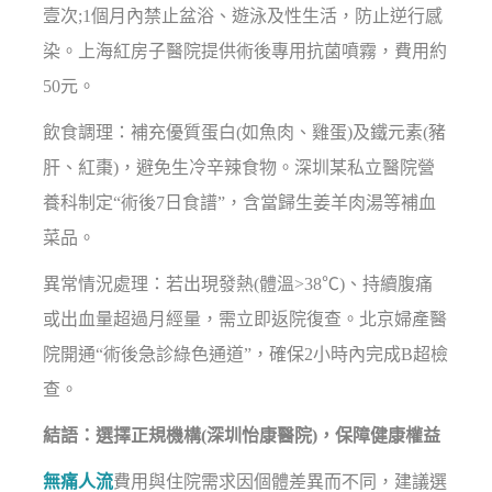
壹次;1個月內禁止盆浴、遊泳及性生活，防止逆行感
染。上海紅房子醫院提供術後專用抗菌噴霧，費用約
50元。
飲食調理：補充優質蛋白(如魚肉、雞蛋)及鐵元素(豬
肝、紅棗)，避免生冷辛辣食物。深圳某私立醫院營
養科制定“術後7日食譜”，含當歸生姜羊肉湯等補血
菜品。
異常情況處理：若出現發熱(體溫>38℃)、持續腹痛
或出血量超過月經量，需立即返院復查。北京婦產醫
院開通“術後急診綠色通道”，確保2小時內完成B超檢
查。
結語：選擇正規機構(深圳怡康醫院)，保障健康權益
無痛人流
費用與住院需求因個體差異而不同，建議選