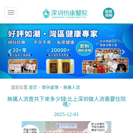
Toggle
navigation
當前位置:
首页
>
懷孕處理
>
無痛人流
無痛人流壹共下來多少錢|北上深圳做人流需要住院
嗎?
2025-12-01