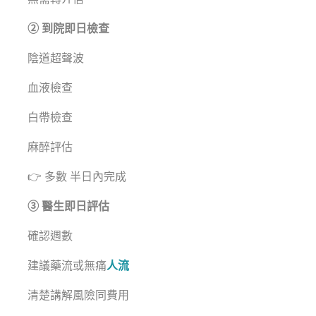
② 到院即日檢查
陰道超聲波
血液檢查
白帶檢查
麻醉評估
👉 多數 半日內完成
③ 醫生即日評估
確認週數
建議藥流或無痛
人流
清楚講解風險同費用