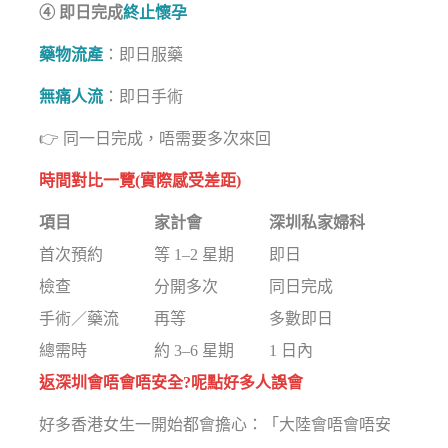
④ 即日完成
終止懷孕
藥物流產
：即日服藥
無痛人流
：即日手術
👉 同一日完成，唔需要多次來回
時間對比一覽(實際感受差距)
項目
家計會
深圳私家婦科
首次預約
等 1–2 星期
即日
檢查
分開多次
同日完成
手術／藥流
再等
多數即日
總需時
約 3–6 星期
1 日內
返深圳會唔會唔安全?呢點好多人誤會
好多香港女生一開始都會擔心：「大陸會唔會唔安