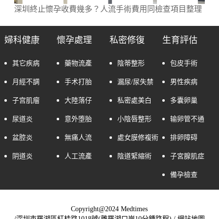
深圳終止懷孕收費幾多？人流手術費用同檢查項目整理
婦科健康
懷孕處理
私密修復
生育評估
其它疾病
藥物流產
陰蒂整形
包皮手術
月經不調
手术打胎
漏尿/尿失禁
男性疾病
子宫肌瘤
大陸落仔
私密處美白
多囊卵巢
尿道炎
意外堕胎
小陰唇整形
输卵管不通
盆腔炎
無痛人流
處女膜修複術
排卵障碍
阴道炎
人工流產
陰道緊縮術
子宮腺肌症
備孕檢查
Copyright@2024 Medtimes
/深圳市羅湖區紅桂路1018號(離羅湖口岸10分鍾路程) /
網站地圖