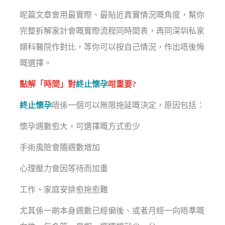
呢篇文章會用最實際、最貼近真實情況嘅角度，幫你
完整拆解家計會嘅實際流程同時間表，再同深圳私家
婦科醫院作對比，等你可以按自己情況，作出唔後悔
嘅選擇。
點解「時間」對
終止懷孕
咁重要?
終止懷孕
唔係一個可以無限拖延嘅決定，原因包括：
懷孕週數愈大，可選擇嘅方式愈少
手術風險會隨週數增加
心理壓力會因等待而加重
工作、家庭安排愈拖愈難
尤其係一啲本身週數已經偏後、或者月經一向唔準嘅