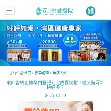
Toggle
navigation
當前位置:
首页
>
懷孕處理
>
無痛人流
家計會終止懷孕由登記到完成要幾耐？返大陸深圳
快好多？
2025-12-30