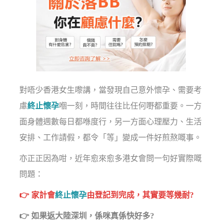
對唔少香港女生嚟講，當發現自己意外懷孕、需要考
慮
終止懷孕
嗰一刻，時間往往比任何嘢都重要。一方
面身體週數每日都喺度行，另一方面心理壓力、生活
安排、工作請假，都令「等」變成一件好煎熬嘅事。
亦正正因為咁，近年愈來愈多港女會問一句好實際嘅
問題：
👉 家計會
終止懷孕
由登記到完成，其實要等幾耐?
👉 如果返大陸深圳，係咪真係快好多?