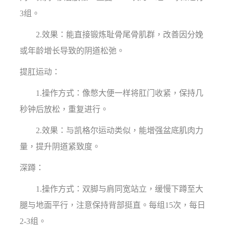
3组。
2.效果：能直接锻炼耻骨尾骨肌群，改善因分娩
或年龄增长导致的阴道松弛。
提肛运动：
1.操作方式：像憋大便一样将肛门收紧，保持几
秒钟后放松，重复进行。
2.效果：与凯格尔运动类似，能增强盆底肌肉力
量，提升阴道紧致度。
深蹲：
1.操作方式：双脚与肩同宽站立，缓慢下蹲至大
腿与地面平行，注意保持背部挺直。每组15次，每日
2-3组。