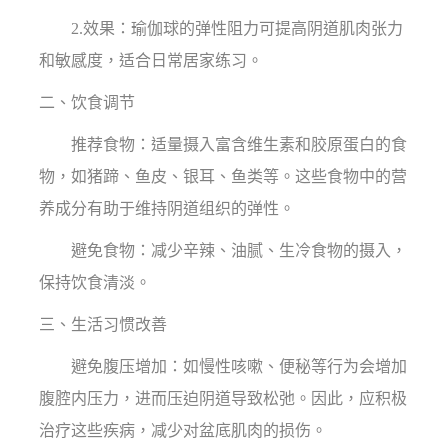
2.效果：瑜伽球的弹性阻力可提高阴道肌肉张力
和敏感度，适合日常居家练习。
二、饮食调节
推荐食物：适量摄入富含维生素和胶原蛋白的食
物，如猪蹄、鱼皮、银耳、鱼类等。这些食物中的营
养成分有助于维持阴道组织的弹性。
避免食物：减少辛辣、油腻、生冷食物的摄入，
保持饮食清淡。
三、生活习惯改善
避免腹压增加：如慢性咳嗽、便秘等行为会增加
腹腔内压力，进而压迫阴道导致松弛。因此，应积极
治疗这些疾病，减少对盆底肌肉的损伤。