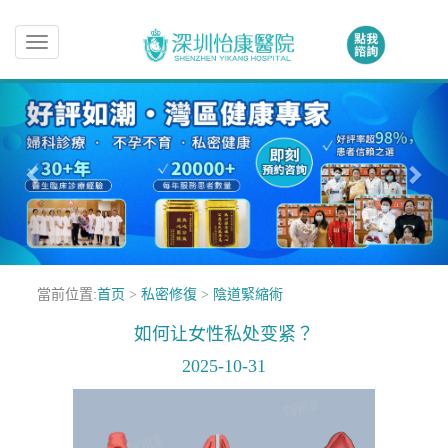
Toggle
navigation
當前位置:
首页
>
私密修復
>
陰道緊縮術
如何让女性私处变紧？
2025-10-31