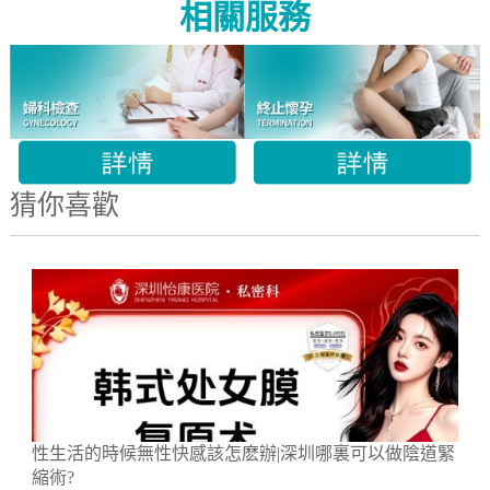
相關服務
猜你喜歡
性生活的時候無性快感該怎麽辦|深圳哪裏可以做陰道緊
縮術?