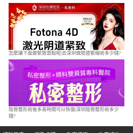
怎麼讓下面變緊致壹點呢|去深圳做陰道緊縮術多少錢?
陰唇整形術後多長時間可以恢復|深圳陰唇整形術多少
錢?