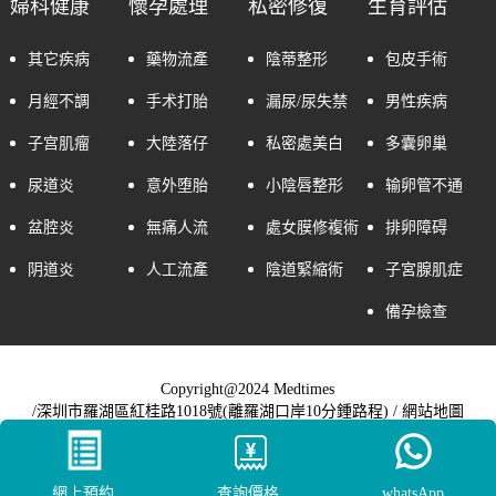
婦科健康
懷孕處理
私密修復
生育評估
其它疾病
藥物流產
陰蒂整形
包皮手術
月經不調
手术打胎
漏尿/尿失禁
男性疾病
子宫肌瘤
大陸落仔
私密處美白
多囊卵巢
尿道炎
意外堕胎
小陰唇整形
输卵管不通
盆腔炎
無痛人流
處女膜修複術
排卵障碍
阴道炎
人工流產
陰道緊縮術
子宮腺肌症
備孕檢查
Copyright@2024 Medtimes
/深圳市羅湖區紅桂路1018號(離羅湖口岸10分鍾路程) /
網站地圖
網上預約
查詢價格
whatsApp