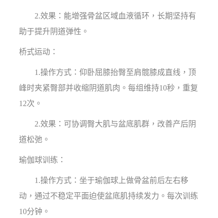
2.效果：能增强骨盆区域血液循环，长期坚持有
助于提升阴道弹性。
桥式运动：
1.操作方式：仰卧屈膝抬臀至肩髋膝成直线，顶
峰时夹紧臀部并收缩阴道肌肉。每组维持10秒，重复
12次。
2.效果：可协调臀大肌与盆底肌群，改善产后阴
道松弛。
瑜伽球训练：
1.操作方式：坐于瑜伽球上做骨盆前后左右移
动，通过不稳定平面迫使盆底肌持续发力。每次训练
10分钟。