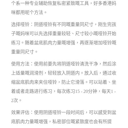
个系一种专业辅助恢复私密紧致嘅工具，好多香港妈
咪都用呢个方法。
选择哑铃：阴道哑铃有不同嘅重量同尺寸，刚生完孩
子嘅妈咪可以先选择重量较轻、尺寸较小嘅哑铃开始
练习。随着盆底肌肉力量嘅增强，再逐渐增加哑铃嘅
重量同尺寸。
使用方法：使用前要先将阴道哑铃清洗干净，然后涂
上适量嘅润滑剂，轻轻放入阴道内。放入后，通过收
缩盆底肌肉来夹住哑铃，防止它滑落。可以站着、坐
着或者走路进行练习，每次练习15 - 20分钟，每天1 -
2次。
效果评估：使用阴道哑铃一段时间后，可以感受到盆
底肌肉力量嘅增强，私密部位嘅紧致度也会有所提