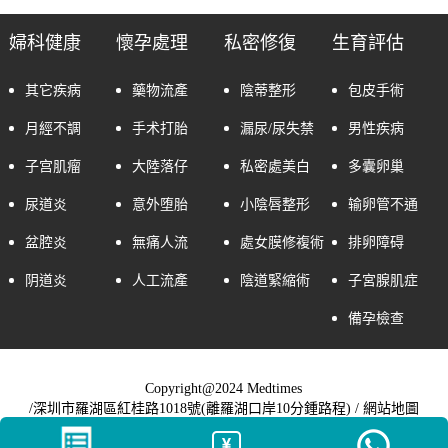
婦科健康
懷孕處理
私密修復
生育評估
其它疾病
藥物流產
陰蒂整形
包皮手術
月經不調
手术打胎
漏尿/尿失禁
男性疾病
子宫肌瘤
大陸落仔
私密處美白
多囊卵巢
尿道炎
意外堕胎
小陰唇整形
输卵管不通
盆腔炎
無痛人流
處女膜修複術
排卵障碍
阴道炎
人工流產
陰道緊縮術
子宮腺肌症
備孕檢查
Copyright@2024 Medtimes
/深圳市羅湖區紅桂路1018號(離羅湖口岸10分鍾路程) /
網站地圖