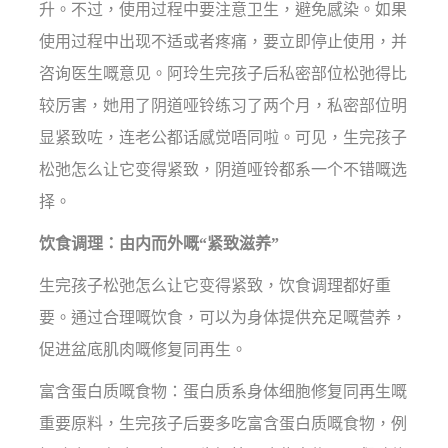
升。不过，使用过程中要注意卫生，避免感染。如果
使用过程中出现不适或者疼痛，要立即停止使用，并
咨询医生嘅意见。阿玲生完孩子后私密部位松弛得比
较厉害，她用了阴道哑铃练习了两个月，私密部位明
显紧致咗，连老公都话感觉唔同啦。可见，生完孩子
松弛怎么让它变得紧致，阴道哑铃都系一个不错嘅选
择。
饮食调理：由内而外嘅“紧致滋养”
生完孩子松弛怎么让它变得紧致，饮食调理都好重
要。通过合理嘅饮食，可以为身体提供充足嘅营养，
促进盆底肌肉嘅修复同再生。
富含蛋白质嘅食物：蛋白质系身体细胞修复同再生嘅
重要原料，生完孩子后要多吃富含蛋白质嘅食物，例