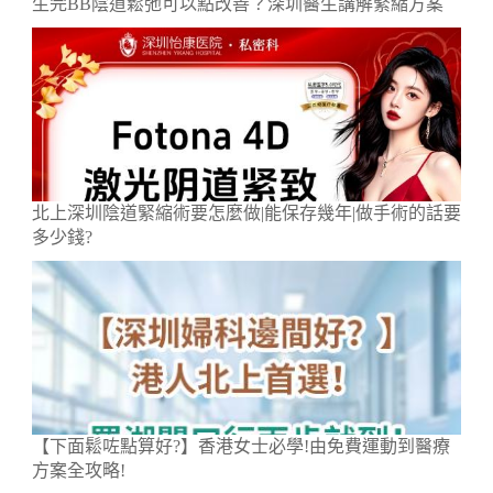
生完BB陰道鬆弛可以點改善？深圳醫生講解緊縮方案
北上深圳陰道緊縮術要怎麼做|能保存幾年|做手術的話要
多少錢?
【下面鬆咗點算好?】香港女士必學!由免費運動到醫療
方案全攻略!