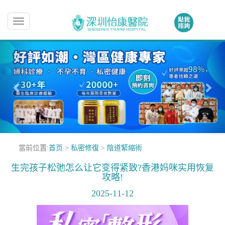
Toggle
navigation
當前位置:
首页
>
私密修復
>
陰道緊縮術
生完孩子松弛怎么让它变得紧致?香港妈咪实用恢复
攻略!
2025-11-12