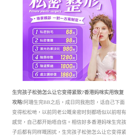
生完孩子松弛怎么让它变得紧致?香港妈咪实用恢复
攻略!
阿珊生完BB之后，成日同我抱怨，话自己下面
变得松松哋，以前同老公嘅亲密时刻都唔似以前咁有
感觉，自己都开始唔自信。相信好多香港妈咪生完孩
子后都有同样嘅困扰，生完孩子松弛怎么让它变得紧