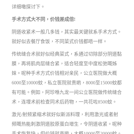
详细噉探讨下。
手术方式大不同，价钱差成倍!
阴道收紧术一般几多钱，其实最关键就系手术方式。
就好似去餐厅食饭，不同菜式价钱都唔一样。
传统缝合术就好似经典菜式，系通过切除部分阴道黏
膜，再将肌肉层缝合紧，适合轻度至中度松弛嘅姊
妹。呢种手术方式价钱相对亲民，公立医院做大概
6000至10000蚊，私立医院就贵啲，8000至15000蚊都
有可能。例如，阿珍喺九龙一间公立医院做传统缝合
术，连埋术前检查同术后药物，一共花咗8500蚊。
激光/射频紧缩术就好似新派料理，利用激光或者射
频嘅热能刺激阴道胶原蛋白增生，令阴道收紧。呢种
手术恢复快，但价钱就高啲，大概10000至20000蚊。