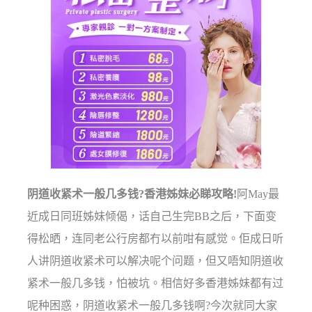
阴道收紧术一般几多钱?香港姊妹必睇攻略!
阿May最
近成日同班姊妹倾偈，话自己生完BB之后，下面变
得松晒，连同老公行房都冇以前咁有感觉。佢成日听
人讲阴道收紧术可以解决呢个问题，但又唔知阴道收
紧术一般几多钱，怕被坑。相信好多香港姊妹都有过
呢种困惑，阴道收紧术一般几多钱啊?今次就同大家