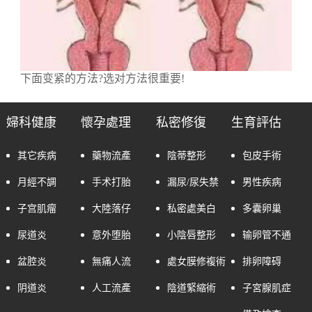
下面变紧的方法?选对方法很重要!
婦科健康
懷孕處理
私密修復
生育評估
其它疾病
藥物流產
陰蒂整形
包皮手術
月經不調
手术打胎
漏尿/尿失禁
男性疾病
子宫肌瘤
大陸落仔
私密處美白
多囊卵巢
尿道炎
意外堕胎
小陰唇整形
输卵管不通
盆腔炎
無痛人流
處女膜修複術
排卵障碍
阴道炎
人工流產
陰道緊縮術
子宮腺肌症