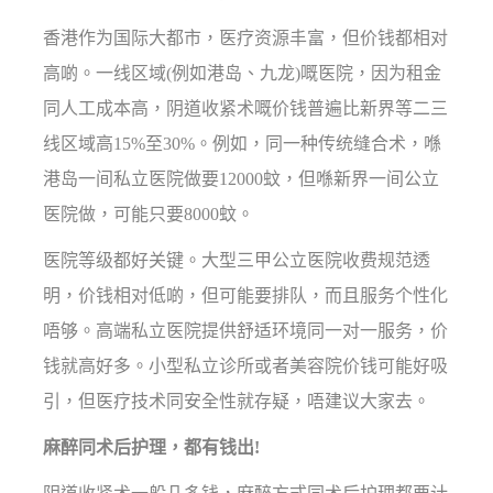
香港作为国际大都市，医疗资源丰富，但价钱都相对
高啲。一线区域(例如港岛、九龙)嘅医院，因为租金
同人工成本高，阴道收紧术嘅价钱普遍比新界等二三
线区域高15%至30%。例如，同一种传统缝合术，喺
港岛一间私立医院做要12000蚊，但喺新界一间公立
医院做，可能只要8000蚊。
医院等级都好关键。大型三甲公立医院收费规范透
明，价钱相对低啲，但可能要排队，而且服务个性化
唔够。高端私立医院提供舒适环境同一对一服务，价
钱就高好多。小型私立诊所或者美容院价钱可能好吸
引，但医疗技术同安全性就存疑，唔建议大家去。
麻醉同术后护理，都有钱出!