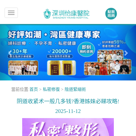
Toggle
navigation
當前位置:
首页
>
私密修復
>
陰道緊縮術
阴道收紧术一般几多钱?香港姊妹必睇攻略!
2025-11-12