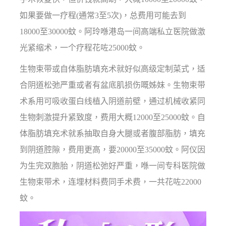
如果要做一疗程(通常3至5次)，总费用可能去到
18000至30000蚊。阿玲喺港岛一间高端私立医院做激
光紧缩术，一个疗程花咗25000蚊。
生物束带或自体脂肪填充术就好似高级定制菜式，适
合阴道松弛严重或者有盆底肌损伤嘅姊妹。生物束带
术系用可吸收蛋白线植入阴道前壁，通过机械收紧同
生物刺激提升紧致度，费用大概12000至25000蚊。自
体脂肪填充术就系抽取自身大腿或者腹部脂肪，填充
到阴道腔隙，费用更高，要20000至35000蚊。阿仪因
为生完双胞胎，阴道松弛好严重，喺一间专科医院做
生物束带术，连埋材料费同手术费，一共花咗22000
蚊。