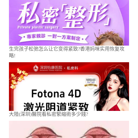
生完孩子松弛怎么让它变得紧致?香港妈咪实用恢复攻
略!
大陸(深圳)醫院看私密緊縮術多少錢?