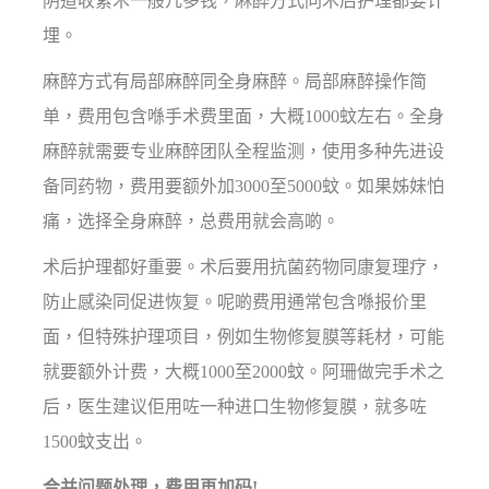
阴道收紧术一般几多钱，麻醉方式同术后护理都要计
埋。
麻醉方式有局部麻醉同全身麻醉。局部麻醉操作简
单，费用包含喺手术费里面，大概1000蚊左右。全身
麻醉就需要专业麻醉团队全程监测，使用多种先进设
备同药物，费用要额外加3000至5000蚊。如果姊妹怕
痛，选择全身麻醉，总费用就会高啲。
术后护理都好重要。术后要用抗菌药物同康复理疗，
防止感染同促进恢复。呢啲费用通常包含喺报价里
面，但特殊护理项目，例如生物修复膜等耗材，可能
就要额外计费，大概1000至2000蚊。阿珊做完手术之
后，医生建议佢用咗一种进口生物修复膜，就多咗
1500蚊支出。
合并问题处理，费用再加码!