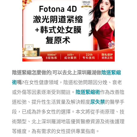
陰道緊縮怎麼做的|可以去北上深圳羅湖做
陰道緊縮
術
嗎?
在女性健康領域，陰道松弛問題因分娩、衰老
或外傷等因素逐漸受到關註。
陰道緊縮術
作為改善陰
道松弛、提升性生活質量及解決輕度
尿失禁
的醫學手
段，已成為許多女性的選擇。本文將從手術原理、技
術類型、北上深圳羅湖地區優質醫療資源及術後護理
等維度，為有需求的女性提供專業指南。