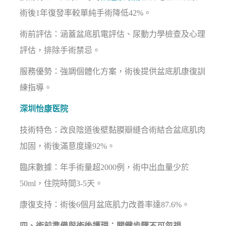
術後1年復發率較單純手術降低42%。
術前評估：涵蓋盆底肌電評估、尿動力學檢查及心理
評估，排除手術禁忌。
服務優勢：強調個體化方案，術後提供盆底肌康復訓
練指導。
深圳怡康医院
技術特色：改良陰道後壁黏膜瓣縫合術結合盆底肌肉
加固，術後滿意度達92%。
臨床數據：年手術量超2000例，術中出血量少於
50ml，住院時間3-5天。
康復支持：術後6個月盆底肌力改善率達87.6%。
四、術前準備與術後護理：關鍵步驟不可忽視