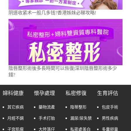
阴道收紧术一般几多钱?香港姊妹必睇攻略!
陰唇整形術後多長時間可以恢復|深圳陰唇整形術多少
錢?
婦科健康
懷孕處理
私密修復
生育評估
其它疾病
藥物流產
陰蒂整形
包皮手術
月經不調
手术打胎
漏尿/尿失禁
男性疾病
子宫肌瘤
大陸落仔
私密處美白
多囊卵巢