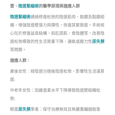
壹、
陰道緊縮術
的醫學原理與適應人群
陰道緊縮術
通過修復松弛的陰道肌肉、筋膜及黏膜組
織，增強陰道壁張力與彈性，恢復其緊致度。手術核
心在於修復盆底結構，如肛提肌、會陰體等，改善陰
道松弛導致的性生活質量下降、漏氣或壓力性
尿失禁
等問題。
適應人群：
產後女性：經陰道分娩後陰道松弛，影響性生活滿意
度;
中老年女性：因雌激素水平下降導致陰道壁組織松
弛;
輕度
尿失禁
患者：保守治療無效且無嚴重臟器脫垂