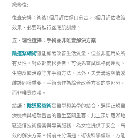
織修復;
復查安排：術後1個月評估傷口愈合，3個月評估收縮
效果，必要時進行盆底肌訓練。
五、理性選擇：手術並非唯壹解決方案
陰道緊縮術
雖能顯著改善生活質量，但並非適用於所
有女性。對於輕度松弛者，可優先嘗試凱格爾運動、
生物反饋治療等非手術方法。此外，夫妻溝通與情感
維護同樣重要，手術應作為綜合改善方案的壹部分，
而非唯壹依賴。
結語：
陰道緊縮術
是醫學與美學的結合，選擇正規醫
療機構與經驗豐富的醫生至關重要。北上深圳羅湖地
區憑借技術優勢與專業服務，為女性提供了安全、高
效的解決方案。術前充分溝通、術後科學護理，方能