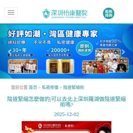
Toggle
navigation
當前位置:
首页
>
私密修復
>
陰道緊縮術
陰道緊縮怎麼做的|可以去北上深圳羅湖做陰道緊縮
術嗎?
2025-12-02