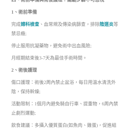
1、術前準備
完成
婦科檢查
、血常規及傳染病篩查，排除
陰道炎
等
禁忌癥;
停止服用抗凝藥物，避免術中出血風險;
月經期結束後3-7天為最佳手術時間。
2、術後護理
傷口護理：術後2周內禁止盆浴，每日用溫水清洗外
陰，保持幹燥;
活動限制：1個月內避免騎自行車、提重物，6周內禁
止劇烈運動;
飲食建議：多攝入優質蛋白(如魚肉、雞蛋)，促進組