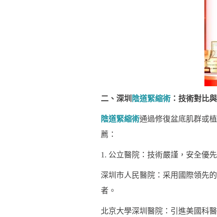
二、深圳
陰道緊縮術
：技術對比與
陰道緊縮術
通過修復盆底肌群或植
薦：
1. 公立醫院：技術嚴謹，安全優先
深圳市人民醫院：采用國際領先的
者。
北京大學深圳醫院：引進美國科醫