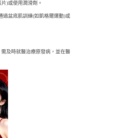
片)或使用潤滑劑。
過盆底肌訓練(如凱格爾運動)或
。需及時就醫治療原發病，並在醫