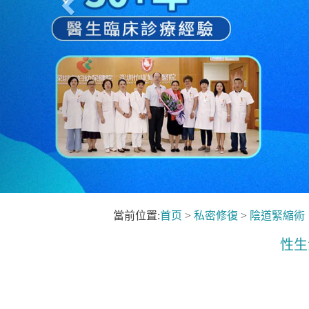
當前位置:
首页
>
私密修復
>
陰道緊縮術
性生