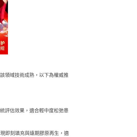
該領域技術成熟，以下為權威推
統評估效果，適合輕中度松弛患
實現即刻填充與遠期膠原再生，適