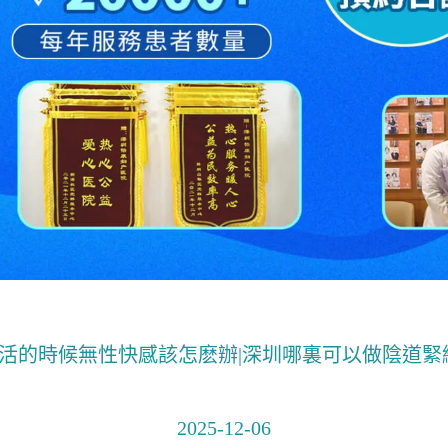
活的時候無性快感該怎麽辦|深圳哪裏可以做陰道緊
2025-12-06