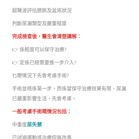
超聲波評估膀胱及盆底狀況
判斷尿漏類型及嚴重程度
完成檢查後，醫生會清楚講解：
👉 係輕度可以保守治療?
👉 定係已經需要進一步介入?
乜嘢情況下先會考慮手術?
手術並唔係第一步，而係當保守治療效果有限、尿漏
已嚴重影響生活，先會考慮。
一般考慮手術嘅情況包括：
中重度
尿失禁
已試過運動或治療但無改善