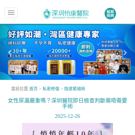
Toggle
navigation
當前位置:
首页
>
私密修復
>
陰道緊縮術
女性尿漏嚴重嗎？深圳醫院即日檢查判斷需唔需要
手術
2025-12-26