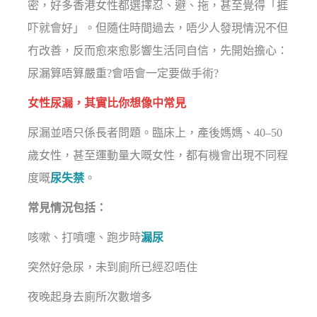
密，好多香港女性都選擇忍、避、拖，甚至覺得「捱
吓就會好」。但隨住時間過去，唔少人發現情況不但
冇改善，反而愈來愈影響生活同自信，先開始擔心：
尿漏算唔算嚴重?會唔會一定要做手術?
女性尿漏，其實比你想像中常見
尿漏並唔只係長者問題。臨床上，產後媽媽、40–50
歲女性，甚至運動量大嘅女性，都有機會出現不同程
度嘅
尿失禁
。
常見情況包括：
咳嗽、打噴嚏、跑步時
漏尿
突然好急尿，未到廁所已經忍唔住
夜晚起身去廁所次數增多