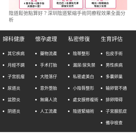
陰道鬆弛點算好？深圳陰道緊縮手術同療程效果全面分
析
婦科健康
懷孕處理
私密修復
生育評估
其它疾病
藥物流產
陰蒂整形
包皮手術
月經不調
手术打胎
漏尿/尿失禁
男性疾病
子宫肌瘤
大陸落仔
私密處美白
多囊卵巢
尿道炎
意外堕胎
小陰唇整形
输卵管不通
盆腔炎
無痛人流
處女膜修複術
排卵障碍
阴道炎
人工流產
陰道緊縮術
子宮腺肌症
備孕檢查