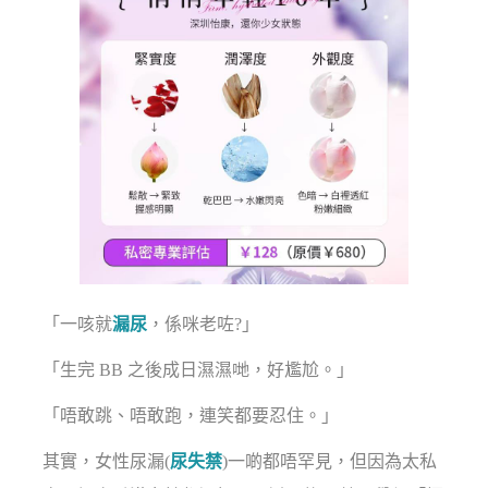
「一咳就
漏尿
，係咪老咗?」
「生完 BB 之後成日濕濕哋，好尷尬。」
「唔敢跳、唔敢跑，連笑都要忍住。」
其實，女性尿漏(
尿失禁
)一啲都唔罕見，但因為太私