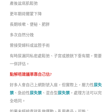
產後盆底肌鬆弛
更年期荷爾蒙下降
長期咳嗽、便秘、肥胖
多次自然分娩
曾接受婦科或盆腔手術
有時尿漏同私密處鬆弛、子宮或膀胱下垂有關，需要
一併評估。
點解唔建議單靠自己估?
好多人會自己上網對號入座，但實際上，壓力性
尿失
禁
、急迫性
尿失禁
、混合型
尿失禁
，處理方法可以完
全唔同。
如果未經檢查就亂做運動、亂用產品，可能：