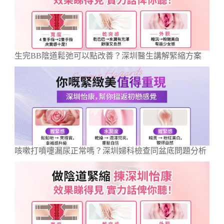
生完BB陰道鬆弛可以點改善？深圳醫生講解緊縮方案
咳嗽打噴嚏漏尿正常嗎？深圳婦科檢查同盆底問題分析