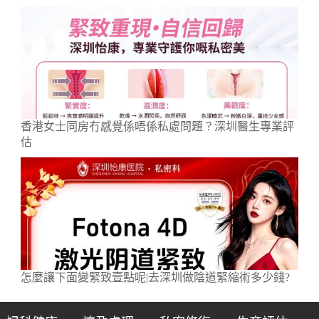
香港女士同房冇感覺係唔係私處問題？深圳醫生專業評
估
怎麼讓下面變緊致壹點呢|去深圳做陰道緊縮術多少錢?