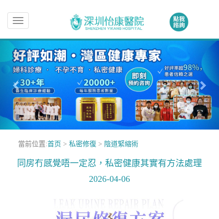
Toggle
navigation
當前位置:
首页
>
私密修復
>
陰道緊縮術
同房冇感覺唔一定忍，私密健康其實有方法處理
2026-04-06