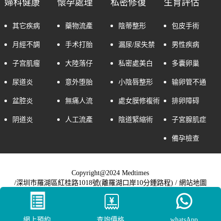
婦科健康
懷孕處理
私密修復
生育評估
其它疾病
藥物流產
陰蒂整形
包皮手術
月經不調
手术打胎
漏尿/尿失禁
男性疾病
子宫肌瘤
大陸落仔
私密處美白
多囊卵巢
尿道炎
意外堕胎
小陰唇整形
输卵管不通
盆腔炎
無痛人流
處女膜修複術
排卵障碍
阴道炎
人工流產
陰道緊縮術
子宮腺肌症
備孕檢查
Copyright@2024 Medtimes
/深圳市羅湖區紅桂路1018號(離羅湖口岸10分鍾路程) /
網站地圖
網上預約
查詢價格
whatsApp