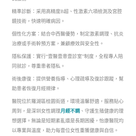
精準診斷：采用高精度B超、性激素六項檢測及宮腔
鏡技術，快速明確病因。
個性化方案：結合中西醫優勢，制定激素調理、抗炎
治療或手術幹預方案，兼顧療效與安全性。
隱私保護：實行“壹醫壹患壹診室”制度，全程專人陪
同就診，尊重患者隱私。
術後康復：提供營養指導、心理疏導及復診跟蹤，幫
助患者恢復月經規律。
醫院位於羅湖區桂園街道，環境溫馨舒適，服務貼心
周到，是深圳女性調理
月經不調
、守護生殖健康的理
想選擇。無論是短期紊亂還是長期困擾，怡康醫院均
以專業與溫度，助力每壹位女性重獲健康與自信。