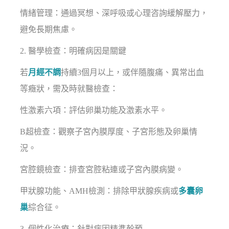
情緒管理：通過冥想、深呼吸或心理咨詢緩解壓力，
避免長期焦慮。
2. 醫學檢查：明確病因是關鍵
若
月經不調
持續3個月以上，或伴隨腹痛、異常出血
等癥狀，需及時就醫檢查：
性激素六項：評估卵巢功能及激素水平。
B超檢查：觀察子宮內膜厚度、子宮形態及卵巢情
況。
宮腔鏡檢查：排查宮腔粘連或子宮內膜病變。
甲狀腺功能、AMH檢測：排除甲狀腺疾病或
多囊卵
巢
綜合征。
3. 個性化治療：針對病因精準幹預