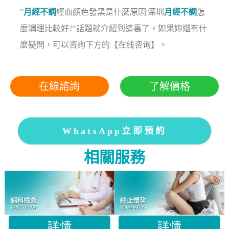
"
月經不調
經血顏色發黑是什麼原因|深圳
月經不調
怎
麼調理比較好?"話題就介紹到這裏了。如果妳還有什
麼疑問，可以咨詢下方的【在线咨询】。
在線諮詢
了解價格
WhatsApp立即預約
相關服務