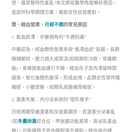
號，還是暫時性紊亂?本文將從醫學角度解析原因，
並提供科學調理方案，幫助女性從容應對。
壹、經血發黑、
月經不調
的常見原因
1. 氣血瘀滯：中醫視角的“不通則痛”
中醫認為，經血顏色發黑多與“氣滯血瘀”有關。長期
情緒壓抑、壓力過大或受涼(如經期吃冷飲、穿露臍
裝)，會導致氣血運行不暢，經血在子宮內滯留時間
過長，氧化後顏色變深，形成血塊。此類女性常伴隨
痛經、小腹墜脹、經期乳房脹痛等癥狀。
2. 激素失衡：內分泌系統的“隱形推手”
月經周期受雌激素和孕激素調控，若激素分泌紊亂
(如
多囊卵巢
綜合征、甲狀腺功能異常、高泌乳素血
癥)，可能導致子宮內膜脫落不規則，經血排出緩