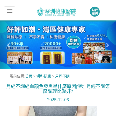
Toggle
navigation
當前位置:
首页
>
婦科健康
>
月經不調
月經不調經血顏色發黑是什麼原因|深圳月經不調怎
麼調理比較好?
2025-12-06