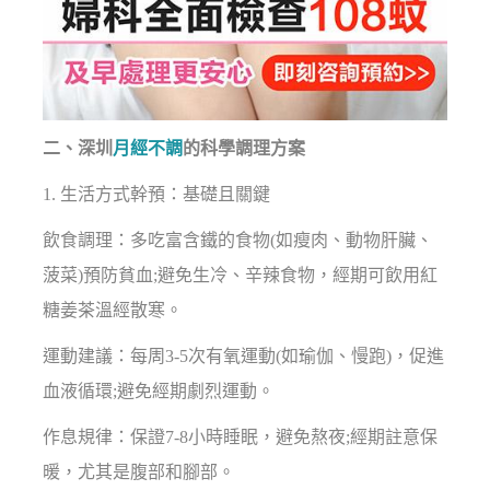
二、深圳
月經不調
的科學調理方案
1. 生活方式幹預：基礎且關鍵
飲食調理：多吃富含鐵的食物(如瘦肉、動物肝臟、
菠菜)預防貧血;避免生冷、辛辣食物，經期可飲用紅
糖姜茶溫經散寒。
運動建議：每周3-5次有氧運動(如瑜伽、慢跑)，促進
血液循環;避免經期劇烈運動。
作息規律：保證7-8小時睡眠，避免熬夜;經期註意保
暖，尤其是腹部和腳部。