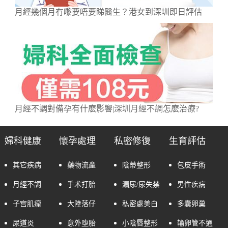
月經幾個月冇嚟要唔要睇醫生？港女到深圳即日評估
月經不調對備孕有什麽影響|深圳月經不調怎麽治療?
婦科健康
懷孕處理
私密修復
生育評估
其它疾病
藥物流產
陰蒂整形
包皮手術
月經不調
手术打胎
漏尿/尿失禁
男性疾病
子宫肌瘤
大陸落仔
私密處美白
多囊卵巢
尿道炎
意外堕胎
小陰唇整形
输卵管不通