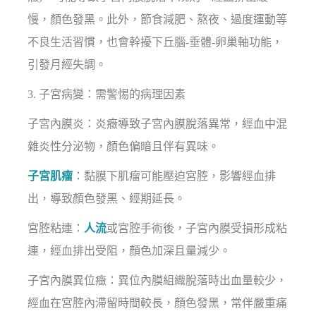
慢，顏色發黑。此外，節食減肥、熬夜、過度運動等
不良生活習慣，也會幹擾下丘腦-垂體-卵巢軸功能，
引發月經失調。
3. 子宮病變：需警惕的病理因素
子宮內膜炎：炎癥導致子宮內膜脫落異常，經血中混
雜炎性分泌物，顏色偏暗且伴有異味。
子宮肌瘤
：黏膜下肌瘤可能壓迫宮腔，影響經血排
出，導致顏色發黑、經期延長。
宮腔粘連：
人流
或宮腔手術後，子宮內膜受損形成粘
連，經血排出受阻，顏色加深且量減少。
子宮內膜異位癥：異位內膜組織脫落時出血量較少，
經血在宮腔內滯留時間較長，顏色發黑，常伴嚴重痛