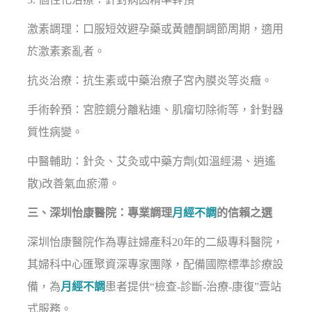
激素調理：口服短效避孕藥或黃體酮調節周期，適用
於激素紊亂者。
抗炎治療：抗生素或中藥治療子宮內膜炎等炎癥。
手術幹預：宮腔鏡分離粘連、肌瘤切除術等，針對器
質性病變。
中醫輔助：針灸、艾灸或中藥方劑(如溫經湯、逍遙
散)改善氣血瘀滯。
三、深圳怡康醫院：專業調理
月經不調
的信賴之選
深圳怡康醫院作為專註婦產科20年的二級專科醫院，
其婦科中心匯聚資深專家團隊，配備國際標準診療設
備，為
月經不調
患者提供“檢查-診斷-治療-康復”壹站
式服務。