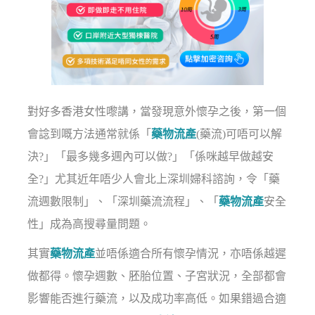
對好多香港女性嚟講，當發現意外懷孕之後，第一個
會諗到嘅方法通常就係「
藥物流產
(藥流)可唔可以解
決?」「最多幾多週內可以做?」「係咪越早做越安
全?」尤其近年唔少人會北上深圳婦科諮詢，令「藥
流週數限制」、「深圳藥流流程」、「
藥物流產
安全
性」成為高搜尋量問題。
其實
藥物流產
並唔係適合所有懷孕情況，亦唔係越遲
做都得。懷孕週數、胚胎位置、子宮狀況，全部都會
影響能否進行藥流，以及成功率高低。如果錯過合適