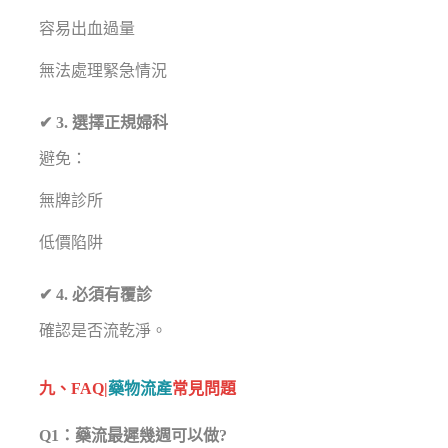
容易出血過量
無法處理緊急情況
✔ 3. 選擇正規婦科
避免：
無牌診所
低價陷阱
✔ 4. 必須有覆診
確認是否流乾淨。
九、FAQ|
藥物流產
常見問題
Q1：藥流最遲幾週可以做?