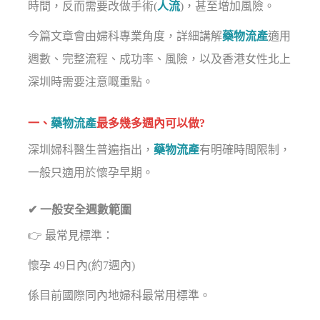
時間，反而需要改做手術(
人流
)，甚至增加風險。
今篇文章會由婦科專業角度，詳細講解
藥物流產
適用
週數、完整流程、成功率、風險，以及香港女性北上
深圳時需要注意嘅重點。
一、
藥物流產
最多幾多週內可以做?
深圳婦科醫生普遍指出，
藥物流產
有明確時間限制，
一般只適用於懷孕早期。
✔ 一般安全週數範圍
👉 最常見標準：
懷孕 49日內(約7週內)
係目前國際同內地婦科最常用標準。