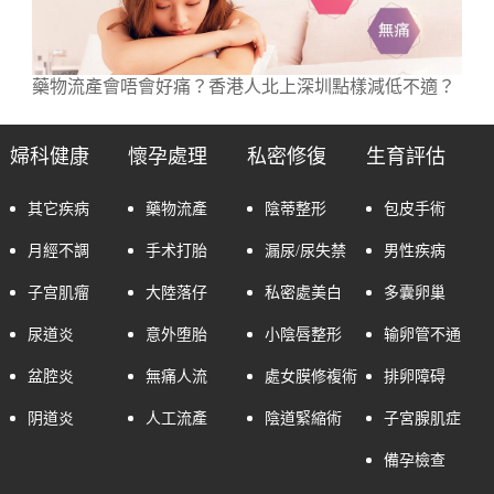
藥物流產會唔會好痛？香港人北上深圳點樣減低不適？
婦科健康
懷孕處理
私密修復
生育評估
其它疾病
藥物流產
陰蒂整形
包皮手術
月經不調
手术打胎
漏尿/尿失禁
男性疾病
子宫肌瘤
大陸落仔
私密處美白
多囊卵巢
尿道炎
意外堕胎
小陰唇整形
输卵管不通
盆腔炎
無痛人流
處女膜修複術
排卵障碍
阴道炎
人工流產
陰道緊縮術
子宮腺肌症
備孕檢查