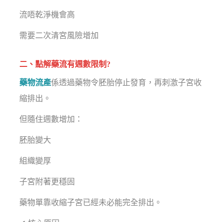
流唔乾淨機會高
需要二次清宮風險增加
二、點解藥流有週數限制?
藥物流產
係透過藥物令胚胎停止發育，再刺激子宮收
縮排出。
但隨住週數增加：
胚胎變大
組織變厚
子宮附著更穩固
藥物單靠收縮子宮已經未必能完全排出。