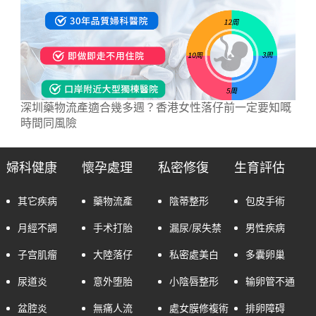
深圳藥物流產適合幾多週？香港女性落仔前一定要知嘅
時間同風險
婦科健康
懷孕處理
私密修復
生育評估
其它疾病
藥物流產
陰蒂整形
包皮手術
月經不調
手术打胎
漏尿/尿失禁
男性疾病
子宫肌瘤
大陸落仔
私密處美白
多囊卵巢
尿道炎
意外堕胎
小陰唇整形
输卵管不通
盆腔炎
無痛人流
處女膜修複術
排卵障碍