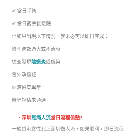
✔ 當日手術
✔ 當日觀察後離院
但如果出現以下情況，就未必可以即日完成：
懷孕週數過大或不清晰
檢查發現
陰道炎
或感染
宮外孕懷疑
血液檢查異常
麻醉評估未通過
二、深圳
無痛人流
當日流程係點?
一般香港女性北上深圳做人流，如果順利，即日流程