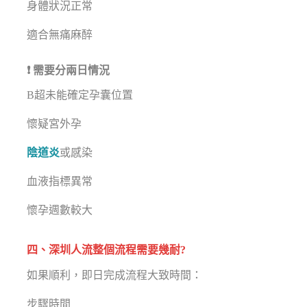
身體狀況正常
適合無痛麻醉
❗ 需要分兩日情況
B超未能確定孕囊位置
懷疑宮外孕
陰道炎
或感染
血液指標異常
懷孕週數較大
四、深圳人流整個流程需要幾耐?
如果順利，即日完成流程大致時間：
步驟時間