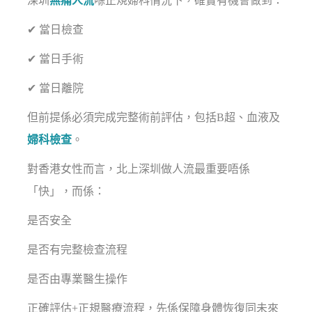
深圳
無痛人流
喺正規婦科情況下，確實有機會做到：
✔ 當日檢查
✔ 當日手術
✔ 當日離院
但前提係必須完成完整術前評估，包括B超、血液及
婦科檢查
。
對香港女性而言，北上深圳做人流最重要唔係
「快」，而係：
是否安全
是否有完整檢查流程
是否由專業醫生操作
正確評估+正規醫療流程，先係保障身體恢復同未來