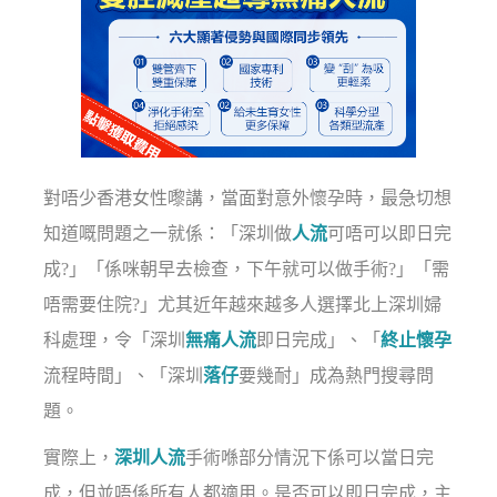
對唔少香港女性嚟講，當面對意外懷孕時，最急切想
知道嘅問題之一就係：「深圳做
人流
可唔可以即日完
成?」「係咪朝早去檢查，下午就可以做手術?」「需
唔需要住院?」尤其近年越來越多人選擇北上深圳婦
科處理，令「深圳
無痛人流
即日完成」、「
終止懷孕
流程時間」、「深圳
落仔
要幾耐」成為熱門搜尋問
題。
實際上，
深圳人流
手術喺部分情況下係可以當日完
成，但並唔係所有人都適用。是否可以即日完成，主