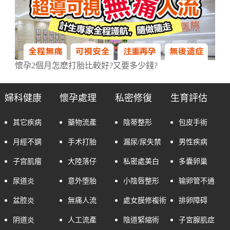
懷孕2個月怎麽打胎比較好?又要多少錢?
婦科健康
懷孕處理
私密修復
生育評估
其它疾病
藥物流產
陰蒂整形
包皮手術
月經不調
手术打胎
漏尿/尿失禁
男性疾病
子宫肌瘤
大陸落仔
私密處美白
多囊卵巢
尿道炎
意外堕胎
小陰唇整形
输卵管不通
盆腔炎
無痛人流
處女膜修複術
排卵障碍
阴道炎
人工流產
陰道緊縮術
子宮腺肌症