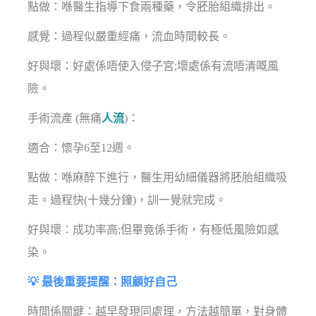
點做：喺醫生指導下食兩種藥，令胚胎組織排出。
感覺：過程似嚴重經痛，流血時間較長。
好與壞：好處係唔使入侵子宮;壞處係有流唔清嘅風
險。
手術流產 (無痛
人流
)：
適合：懷孕6至12週。
點做：喺麻醉下進行，醫生用幼細儀器將胚胎組織吸
走。過程快(十幾分鐘)，訓一覺就完成。
好與壞：成功率高;但畢竟係手術，有極低風險如感
染。
💡 最後重要提醒：照顧好自己
時間係關鍵：越早發現同處理，方法越簡單，對身體