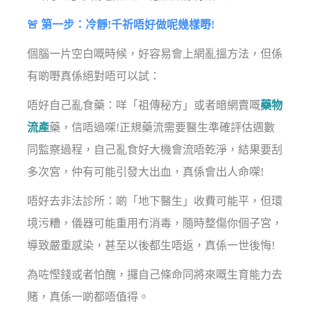
🚨 第一步：冷靜!千祈唔好做呢幾樣嘢!
個腦一片空白嘅時候，好容易會上網亂搵方法，但係
有啲嘢真係絕對唔可以試：
唔好自己亂食藥：咩「祖傳秘方」或者暗網賣嘅
藥物
流產
藥，信唔過㗎!正規藥流需要醫生準確評估週數
同監察過程，自己亂食好大機會流唔乾淨，結果要刮
多次宮，仲有可能引發大出血，真係會出人命㗎!
唔好去非法診所：啲「地下醫生」收費可能平，但環
境污糟，儀器可能重用冇消毒，隨時整傷你個子宮，
導致嚴重感染，甚至以後都生唔返，真係一世後悔!
為咗慳錢或者怕醜，攞自己條命同將來嘅生育能力去
賭，真係一啲都唔值得。