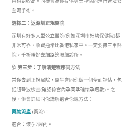
用相對較高。同樣會為你提供專業評估同進行合法安
全嘅手術。
選擇二：返深圳正規醫院
深圳有好多大型公立醫院(例如深圳市妇幼保健院)都
非常可靠，收費通常比香港私家平。一定要揀三甲醫
院，千祈唔好去細路邊嘅細診所。
🩺 第三步：了解清楚程序同方法
當你去到正規醫院，醫生會同你做一個全面評估，包
括超聲波檢查(確認係宮內孕同準確懷孕週數)。之
後，佢會詳細同你講解適合你嘅方法：
藥物流產
(藥流)：
適合：懷孕7週內。