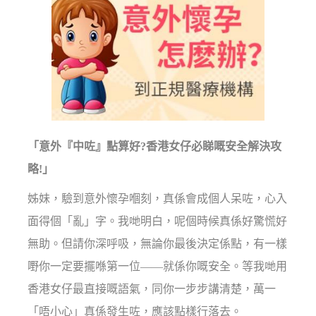
「意外『中咗』點算好?香港女仔必睇嘅安全解決攻
略!」
姊妹，驗到意外懷孕嗰刻，真係會成個人呆咗，心入
面得個「亂」字。我哋明白，呢個時候真係好驚慌好
無助。但請你深呼吸，無論你最後決定係點，有一樣
嘢你一定要擺喺第一位——就係你嘅安全。等我哋用
香港女仔最直接嘅語氣，同你一步步講清楚，萬一
「唔小心」真係發生咗，應該點樣行落去。