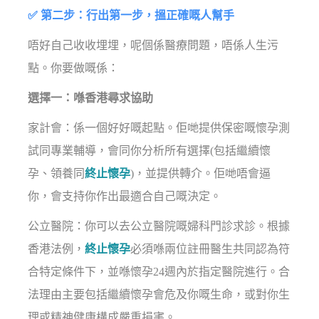
✅ 第二步：行出第一步，搵正確嘅人幫手
唔好自己收收埋埋，呢個係醫療問題，唔係人生污
點。你要做嘅係：
選擇一：喺香港尋求協助
家計會：係一個好好嘅起點。佢哋提供保密嘅懷孕測
試同專業輔導，會同你分析所有選擇(包括繼續懷
孕、領養同
終止懷孕
)，並提供轉介。佢哋唔會逼
你，會支持你作出最適合自己嘅決定。
公立醫院：你可以去公立醫院嘅婦科門診求診。根據
香港法例，
終止懷孕
必須喺兩位註冊醫生共同認為符
合特定條件下，並喺懷孕24週內於指定醫院進行。合
法理由主要包括繼續懷孕會危及你嘅生命，或對你生
理或精神健康構成嚴重損害。