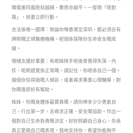
嘅傷害同風險就越細，費用亦越平。一發現「唔對
路」，就要立即行動。
合法係唯一選擇：無論你喺香港定深圳，都必須去有
牌照嘅正規醫療機構。呢個係保障你生命安全嘅底
線。
情緒支援好重要：有啲姊妹手術後會覺得失落、內
疚，呢啲感覺係正常嘅。請記住，你唔係自己一個。
搵個你信得過嘅人傾訴，或者尋求專業心理輔導，對
你嘅復原好有幫助。
姊妹，你嘅身體係最寶貴嘅。請你俾多少少勇氣自
己，行出第一步，去尋求正確、安全嘅協助。作出一
個對自己生命負責嘅決定，好好照顧自己身心，先係
真正愛錫自己嘅表現。我哋支持你，希望你能夠平