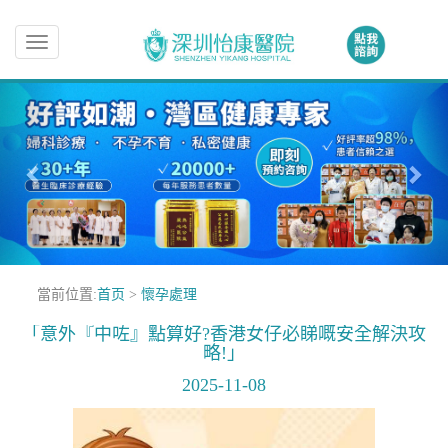
Toggle
navigation
當前位置:
首页
>
懷孕處理
「意外『中咗』點算好?香港女仔必睇嘅安全解決攻
略!」
2025-11-08