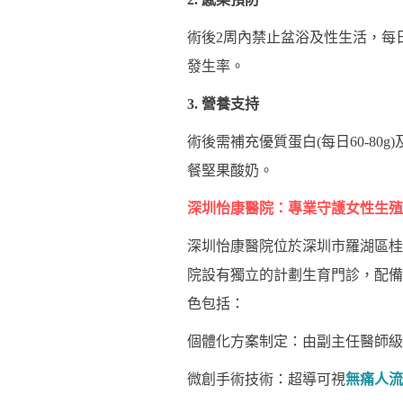
術後2周內禁止盆浴及性生活，每
發生率。
3. 營養支持
術後需補充優質蛋白(每日60-80
餐堅果酸奶。
深圳怡康醫院：專業守護女性生殖
深圳怡康醫院位於深圳市羅湖區桂園
院設有獨立的計劃生育門診，配備德
色包括：
個體化方案制定：由副主任醫師級
微創手術技術：超導可視
無痛人流