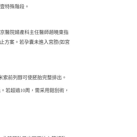
壹特殊階段。
京醫院婦產科主任醫師趙曉東指
終止方案。若孕囊未進入宮腔(如宮
合米索前列醇可使胚胎完整排出。
低。若超過10周，需采用鉗刮術，