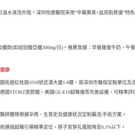
日溫水清洗外陰。深圳怡康醫院采用“中藥熏蒸+盆底肌修復”特
g)及鐵劑(如琥珀酸亞鐵300mg/日)。推薦食譜：早餐雞蛋牛奶
健康
街道紅桂路1018號武漢大廈1-8層，是深圳市醫保定點單位及流
國STORZ宮腔鏡、美國GE-E10超聲儀等先進設備，可精準
醫師團隊根據孕周、生育史及健康狀況定制藥流/手術方案。
術通過超聲引導精準定位，將子宮穿孔風險降至0.1%以下。