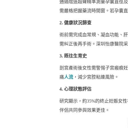
通過陰道超聲精準測量孕囊直徑及
需嚴格把握藥流時間窗。若孕囊直徑
2. 健康狀況篩查
術前需完成血常規、凝血功能、肝腎
需糾正後再手術。深圳怡康醫院采用
3. 既往生育史
剖宮產術後女性需警惕子宮瘢痕妊
痛
人流
，減少宮腔粘連風險。
4. 心理狀態評估
研究顯示，約35%的終止妊娠女
伴侶共同參與效果更佳。