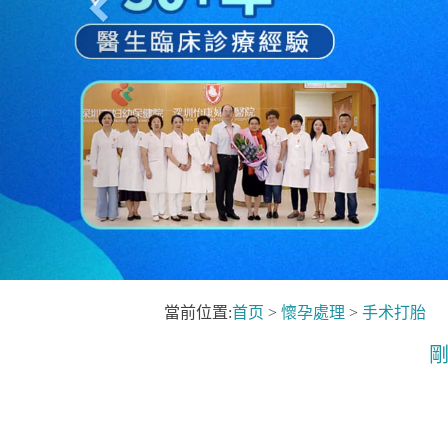
當前位置:
首页
>
懷孕處理
>
手术打胎
剛