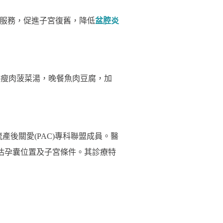
色服務，促進子宮復舊，降低
盆腔炎
，午餐瘦肉菠菜湯，晚餐魚肉豆腐，加
產後關愛(PAC)專科聯盟成員。醫
評估孕囊位置及子宮條件。其診療特