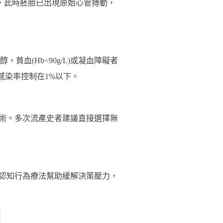
米，此時胚胎已出現原始心管搏動，
血(Hb<90g/L)或凝血障礙者
感染率控制在1%以下。
宮術。多次流產史者建議直接選擇無
過認知行為療法幫助緩解決策壓力，