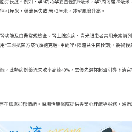
胎芽長度。例如，孕5周時孕囊直徑約5毫米，孕7周可達20毫
<1厘米，藥流易失敗;若>3厘米，殘留風險升高。
功能及白帶常規檢查。腎上腺疾病、青光眼患者禁用米索前列醇，貧
“三聯抗菌方案”(頭孢克肟+甲硝唑+陰道益生菌栓劑)，將術後
娠，此類病例藥流失敗率高達40%，需優先選擇超聲引導下清
性存在焦慮抑郁情緒。深圳怡康醫院提供專業心理疏導服務，通