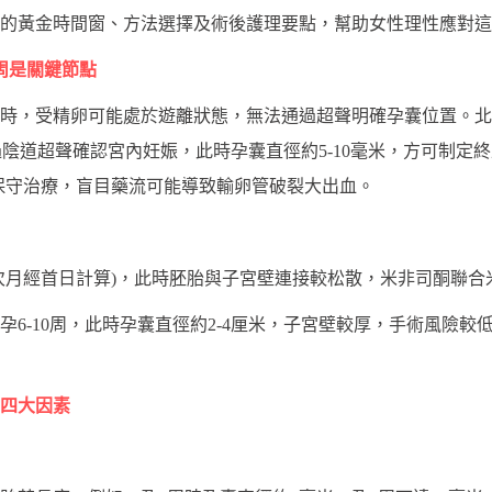
的黃金時間窗、方法選擇及術後護理要點，幫助女性理性應對這
周是關鍵節點
時，受精卵可能處於遊離狀態，無法通過超聲明確孕囊位置。北
通過陰道超聲確認宮內妊娠，此時孕囊直徑約5-10毫米，方可制定
保守治療，盲目藥流可能導致輸卵管破裂大出血。
末次月經首日計算)，此時胚胎與子宮壁連接較松散，米非司酮聯
6-10周，此時孕囊直徑約2-4厘米，子宮壁較厚，手術風險較
四大因素