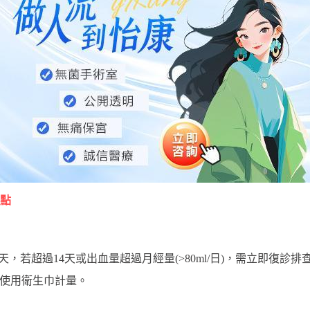
點
0天，若超過14天或出血量超過月經量(>80ml/日)，需立即復
議使用衛生巾計量。