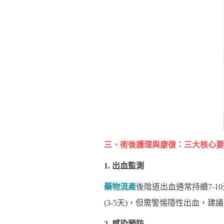
三、術後護理與康復：三大核心要
1. 出血監測
藥物流產
後陰道出血通常持續7-1
(3-5天)，但需警惕隱性出血，建
2. 感染預防