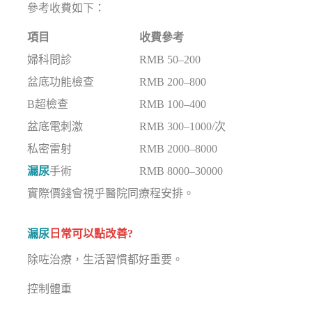
參考收費如下：
項目
收費參考
婦科問診
RMB 50–200
盆底功能檢查
RMB 200–800
B超檢查
RMB 100–400
盆底電刺激
RMB 300–1000/次
私密雷射
RMB 2000–8000
漏尿
手術
RMB 8000–30000
實際價錢會視乎醫院同療程安排。
漏尿
日常可以點改善?
除咗治療，生活習慣都好重要。
控制體重