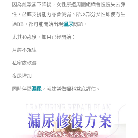
因為雌激素下降後，女性尿道周圍組織會慢慢失去彈
性，盆底支撐能力亦會減弱。所以部分女性即使冇生
過BB，都可能開始出現
漏尿
問題。
尤其40歲後，如果已經開始：
月經不規律
私密處乾澀
夜尿增加
同時伴隨
漏尿
，就建議做婦科盆底評估。