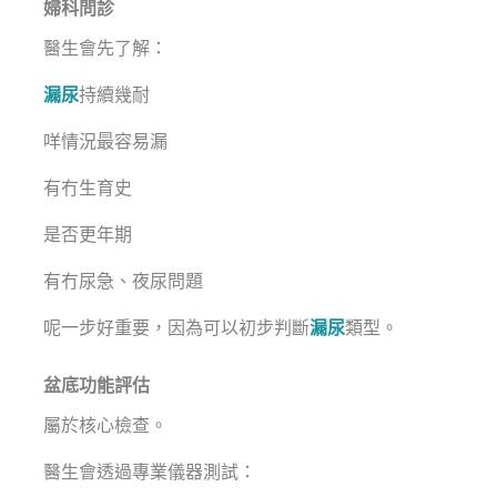
婦科問診
醫生會先了解：
漏尿
持續幾耐
咩情況最容易漏
有冇生育史
是否更年期
有冇尿急、夜尿問題
呢一步好重要，因為可以初步判斷
漏尿
類型。
盆底功能評估
屬於核心檢查。
醫生會透過專業儀器測試：