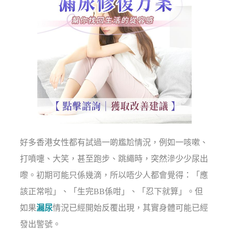
好多香港女性都有試過一啲尷尬情況，例如一咳嗽、
打噴嚏、大笑，甚至跑步、跳繩時，突然滲少少尿出
嚟。初期可能只係幾滴，所以唔少人都會覺得：「應
該正常啦」、「生完BB係咁」、「忍下就算」。但
如果
漏尿
情況已經開始反覆出現，其實身體可能已經
發出警號。