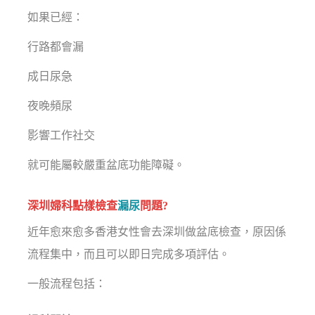
如果已經：
行路都會漏
成日尿急
夜晚頻尿
影響工作社交
就可能屬較嚴重盆底功能障礙。
深圳婦科點樣檢查
漏尿
問題?
近年愈來愈多香港女性會去深圳做盆底檢查，原因係
流程集中，而且可以即日完成多項評估。
一般流程包括：