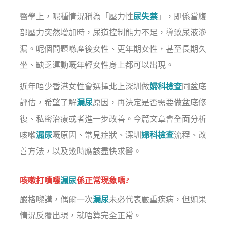
醫學上，呢種情況稱為「壓力性
尿失禁
」，即係當腹
部壓力突然增加時，尿道控制能力不足，導致尿液滲
漏。呢個問題喺產後女性、更年期女性，甚至長期久
坐、缺乏運動嘅年輕女性身上都可以出現。
近年唔少香港女性會選擇北上深圳做
婦科檢查
同盆底
評估，希望了解
漏尿
原因，再決定是否需要做盆底修
復、私密治療或者進一步改善。今篇文章會全面分析
咳嗽
漏尿
嘅原因、常見症狀、深圳
婦科檢查
流程、改
善方法，以及幾時應該盡快求醫。
咳嗽打噴嚏
漏尿
係正常現象嗎?
嚴格嚟講，偶爾一次
漏尿
未必代表嚴重疾病，但如果
情況反覆出現，就唔算完全正常。