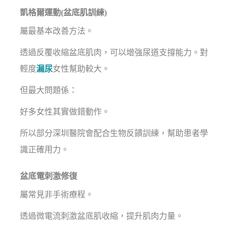
凱格爾運動(盆底肌訓練)
屬最基本改善方法。
透過反覆收縮盆底肌肉，可以增強尿道支撐能力。對
輕度
漏尿
女性幫助較大。
但最大問題係：
好多女性其實做錯動作。
所以部分深圳醫院會配合生物反饋訓練，幫助患者學
識正確用力。
盆底電刺激修復
屬常見非手術療程。
透過微電流刺激盆底肌收縮，提升肌肉力量。