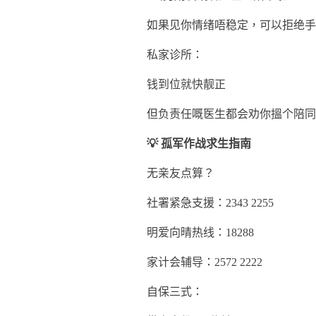
如果见你情绪唔稳定，可以拒绝手
私家诊所：
钱到位就快靓正
但负责任嘅医生都会劝你搵个陪同
💡 孤军作战求生指南
无亲友点算？
社署紧急支援：2343 2255
明爱向晴热线：18288
家计会辅导：2572 2222
自保三式：