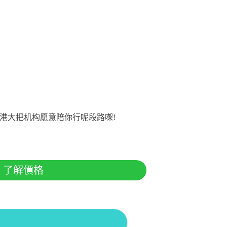
港大把机构愿意陪你行呢段路㗎!
了解價格