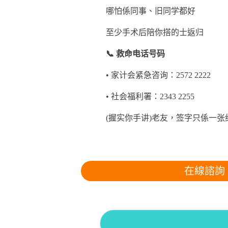
哪怕係同事、旧同学都好
至少手术后陪你搭的士返归
📞 救命电话号码
• 家计会紧急咨询：2572 2222
• 社会福利署：2343 2255
(握实你手讲)老友，签字只係一
在線諮詢