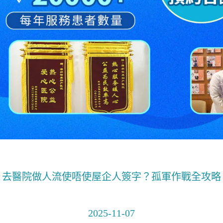
去醫院做人流使唔使屋企人簽字？孤軍作戰全攻略
2025-11-07