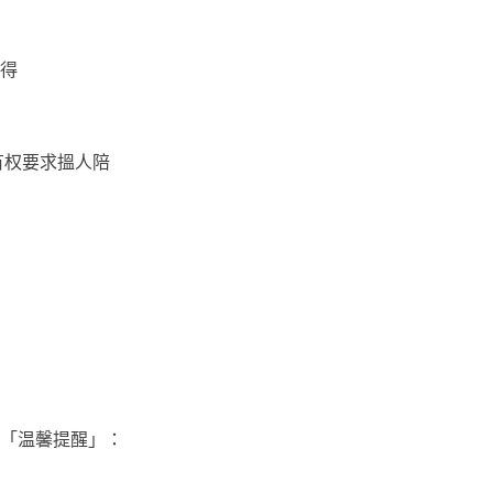
得
有权要求搵人陪
「温馨提醒」：