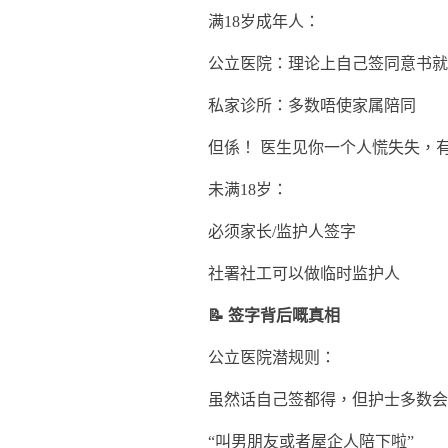
满18岁成年人：
公立医院：理论上自己签同意书就
私家诊所：多数唔使家属陪同
但係！ 医生见你一个人慌失失，
未满18岁：
必须家长/监护人签字
社署社工可以做临时监护人
📝 签字背后嘅真相
公立医院潜规则：
虽然话自己签都得，但护士多数会
“叫男朋友或者屋企人陪下啦”