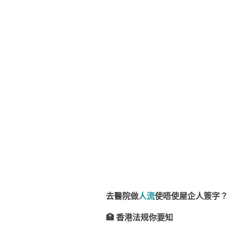
去醫院做
人流
使唔使屋企人簽字？
🏥 香港法规你要知