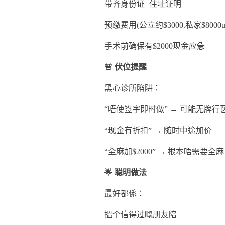
带齐身份证+住址证明
预缴费用(公立约$3000.私家$8000u
手术前确保有$2000现金应急
🚨 伏位提醒
黑心诊所陷阱：
“唔使签字即时做” → 可能无牌行
“现金有折扣” → 随时中途加价
“全麻加$2000” → 根本唔需要全麻
🌟 聪明做法
最好都係：
搵个信得过嘅朋友陪