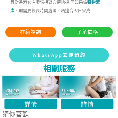
且對香港女性嚟講相對方便快捷;但如果係
藥物流
產
，則需要較長時間處理，唔適合即日完成。
在線諮詢
了解價格
WhatsApp立即預約
相關服務
猜你喜歡