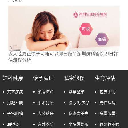
返大陸終止懷孕可唔可以即日做？深圳婦科醫院即日評
估流程分析
婦科健康
懷孕處理
私密修復
生育評估
其它疾病
藥物流產
陰蒂整形
包皮手術
月經不調
手术打胎
漏尿/尿失禁
男性疾病
子宫肌瘤
大陸落仔
私密處美白
多囊卵巢
尿道炎
意外堕胎
小陰唇整形
输卵管不通