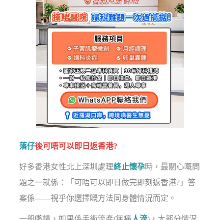
落仔
後可唔可以即日返香港?
好多香港女性北上深圳處理
終止懷孕
時，最關心嘅問
題之一就係：「可唔可以即日做完即刻返香港?」答
案係——視乎你選擇嘅方法同身體情況而定。
一般嚟講，如果係手術流產(無痛
人流
)，大部分情況