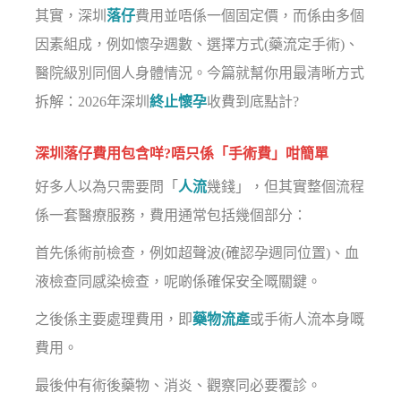
其實，深圳
落仔
費用並唔係一個固定價，而係由多個
因素組成，例如懷孕週數、選擇方式(藥流定手術)、
醫院級別同個人身體情況。今篇就幫你用最清晰方式
拆解：2026年深圳
終止懷孕
收費到底點計?
深圳落仔費用包含咩?唔只係「手術費」咁簡單
好多人以為只需要問「
人流
幾錢」，但其實整個流程
係一套醫療服務，費用通常包括幾個部分：
首先係術前檢查，例如超聲波(確認孕週同位置)、血
液檢查同感染檢查，呢啲係確保安全嘅關鍵。
之後係主要處理費用，即
藥物流產
或手術人流本身嘅
費用。
最後仲有術後藥物、消炎、觀察同必要覆診。