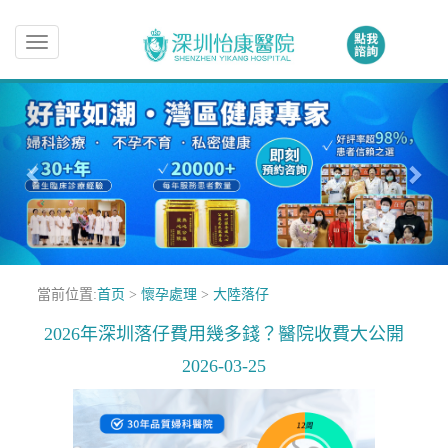
Toggle
navigation
當前位置:
首页
>
懷孕處理
>
大陸落仔
2026年深圳落仔費用幾多錢？醫院收費大公開
2026-03-25