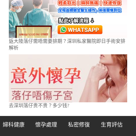
返大陸落仔需唔需要排期？深圳私家醫院即日手術安排
解析
去深圳落仔贵不贵？多少钱?
婦科健康
懷孕處理
私密修復
生育評估