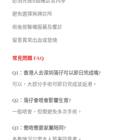
必須先做B超確認宮內孕
避免選擇無牌診所
術後按醫囑服藥及覆診
留意異常出血或發燒
常見問題 FAQ
Q1：香港人去深圳落仔可以即日完成嗎?
可以，大部分手術可即日完成並返港。
Q2：落仔會唔會影響生育?
一般唔會，但需避免多次手術。
Q3：需唔需要家屬陪同?
多數情況只需本人簽署同意書。