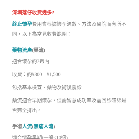
深圳落仔收費幾多?
終止懷孕
費用會根據懷孕週數、方法及醫院而有所不
同，以下為常見收費範圍：
藥物流產
(藥流)
適合懷孕約7週內
收費：約¥800 – ¥1,500
包括基本檢查、藥物及術後覆診
藥流適合早期懷孕，但需留意成功率及需回診確認是
否完全排出。
手術
人流
(
無痛人流
)
適合懷孕早期(一般≤10週)