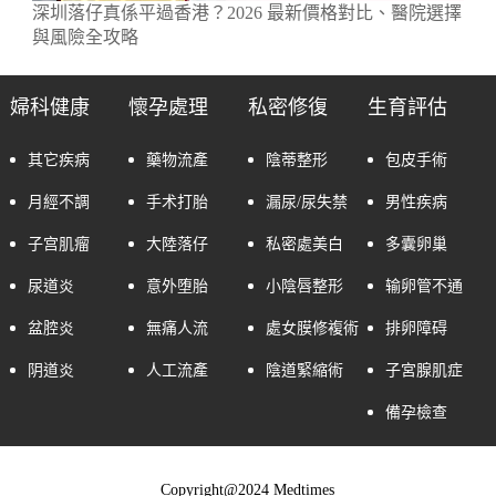
深圳落仔真係平過香港？2026 最新價格對比、醫院選擇
與風險全攻略
婦科健康
懷孕處理
私密修復
生育評估
其它疾病
藥物流產
陰蒂整形
包皮手術
月經不調
手术打胎
漏尿/尿失禁
男性疾病
子宫肌瘤
大陸落仔
私密處美白
多囊卵巢
尿道炎
意外堕胎
小陰唇整形
输卵管不通
盆腔炎
無痛人流
處女膜修複術
排卵障碍
阴道炎
人工流產
陰道緊縮術
子宮腺肌症
備孕檢查
Copyright@2024 Medtimes