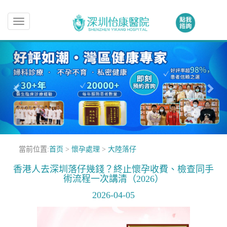
Toggle
navigation
當前位置:
首页
>
懷孕處理
>
大陸落仔
香港人去深圳落仔幾錢？終止懷孕收費、檢查同手
術流程一次講清（2026）
2026-04-05