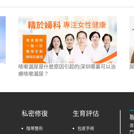
咳嗽漏尿是什麽原因引起的|深圳哪裏可以治
療咳嗽漏尿？
理
私密修復
生育評估
咨
陰蒂整形
包皮手術
門