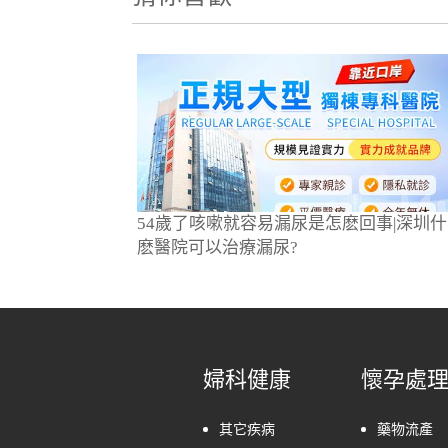
54歲了咳嗽就容易漏尿是怎麽回事|深圳什
麽醫院可以治療漏尿?
婦科健康
懷孕處
其它疾病
藥物流產