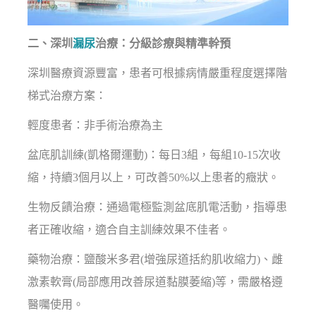
二、深圳
漏尿
治療：分級診療與精準幹預
深圳醫療資源豐富，患者可根據病情嚴重程度選擇階
梯式治療方案：
輕度患者：非手術治療為主
盆底肌訓練(凱格爾運動)：每日3組，每組10-15次收
縮，持續3個月以上，可改善50%以上患者的癥狀。
生物反饋治療：通過電極監測盆底肌電活動，指導患
者正確收縮，適合自主訓練效果不佳者。
藥物治療：鹽酸米多君(增強尿道括約肌收縮力)、雌
激素軟膏(局部應用改善尿道黏膜萎縮)等，需嚴格遵
醫囑使用。