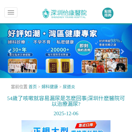
Toggle
navigation
當前位置:
首页
>
婦科健康
>
尿道炎
54歲了咳嗽就容易漏尿是怎麽回事|深圳什麽醫院可
以治療漏尿?
2025-12-06