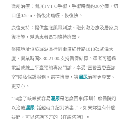
微創治療：開展TVT-O手術，手術時間約20分鐘，切
口僅0.5cm，術後疼痛輕、恢復快。
康復支持：提供盆底肌電刺激、磁刺激治療及居家康
復指導，幫助患者長期維持療效。
醫院地址位於羅湖區桂園街道紅桂路1018號武漢大
廈，營業時間8:30-21:00.支持醫保結算。患者可通過
電話或線上平臺預約專家門診，享受“壹醫壹患壹診
室”隱私保護服務。選擇怡康，讓
漏尿
治療更專業、
更安心。
"54歲了咳嗽就容易
漏尿
是怎麽回事|深圳什麽醫院可
以治療
漏尿
"話題就介紹到這裏了。如果妳還有什麼
疑問，可以咨詢下方的【在線咨詢】。