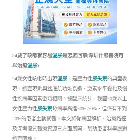
54歲了咳嗽就容易
漏尿
是怎麽回事|深圳什麽醫院可
以治療
漏尿
?
54歲女性咳嗽時出現
漏尿
，是壓力性
尿失禁
的典型表
現，這壹現象與盆底肌功能衰退、激素水平變化及慢
性疾病等因素密切相關。據臨床統計，我國50歲以上
女性壓力性
尿失禁
發病率高達30%-50%，但僅有不到
20%的患者主動就醫。本文將從病因解析、治療路徑
及深圳優質醫療資源三方面展開，幫助患者科學應對
這壹困擾。