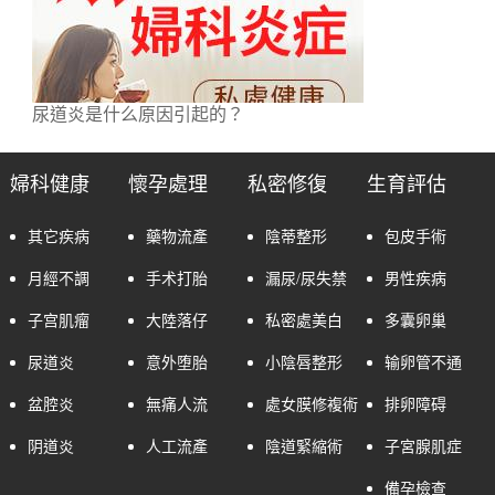
尿道炎是什么原因引起的？
婦科健康
懷孕處理
私密修復
生育評估
其它疾病
藥物流產
陰蒂整形
包皮手術
月經不調
手术打胎
漏尿/尿失禁
男性疾病
子宫肌瘤
大陸落仔
私密處美白
多囊卵巢
尿道炎
意外堕胎
小陰唇整形
输卵管不通
盆腔炎
無痛人流
處女膜修複術
排卵障碍
阴道炎
人工流產
陰道緊縮術
子宮腺肌症
備孕檢查