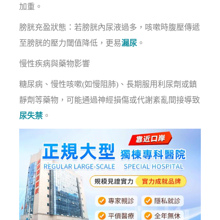
加重。
膀胱充盈狀態：若膀胱內尿液過多，咳嗽時腹壓傳遞
至膀胱的壓力閾值降低，更易
漏尿
。
慢性疾病與藥物影響
糖尿病、慢性咳嗽(如慢阻肺)、長期服用利尿劑或鎮
靜劑等藥物，可能通過神經損傷或代謝紊亂間接導致
尿失禁
。