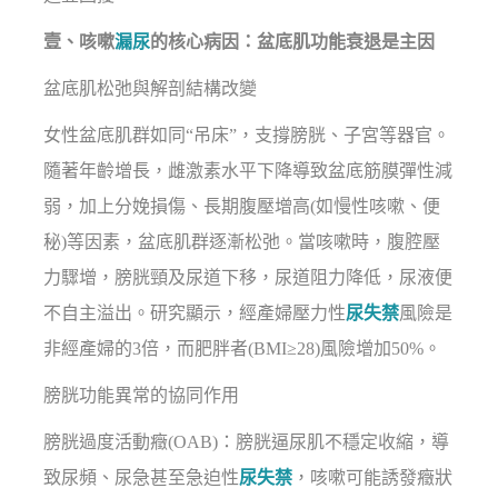
壹、咳嗽
漏尿
的核心病因：盆底肌功能衰退是主因
盆底肌松弛與解剖結構改變
女性盆底肌群如同“吊床”，支撐膀胱、子宮等器官。
隨著年齡增長，雌激素水平下降導致盆底筋膜彈性減
弱，加上分娩損傷、長期腹壓增高(如慢性咳嗽、便
秘)等因素，盆底肌群逐漸松弛。當咳嗽時，腹腔壓
力驟增，膀胱頸及尿道下移，尿道阻力降低，尿液便
不自主溢出。研究顯示，經產婦壓力性
尿失禁
風險是
非經產婦的3倍，而肥胖者(BMI≥28)風險增加50%。
膀胱功能異常的協同作用
膀胱過度活動癥(OAB)：膀胱逼尿肌不穩定收縮，導
致尿頻、尿急甚至急迫性
尿失禁
，咳嗽可能誘發癥狀