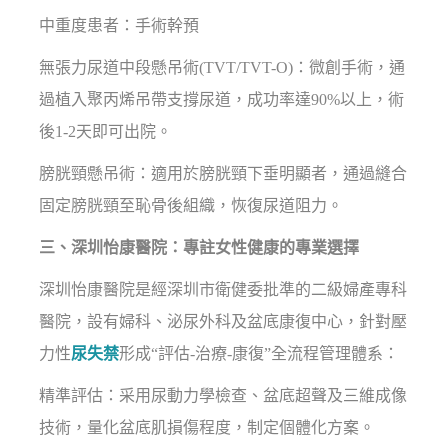
中重度患者：手術幹預
無張力尿道中段懸吊術(TVT/TVT-O)：微創手術，通
過植入聚丙烯吊帶支撐尿道，成功率達90%以上，術
後1-2天即可出院。
膀胱頸懸吊術：適用於膀胱頸下垂明顯者，通過縫合
固定膀胱頸至恥骨後組織，恢復尿道阻力。
三、深圳怡康醫院：專註女性健康的專業選擇
深圳怡康醫院是經深圳市衛健委批準的二級婦產專科
醫院，設有婦科、泌尿外科及盆底康復中心，針對壓
力性
尿失禁
形成“評估-治療-康復”全流程管理體系：
精準評估：采用尿動力學檢查、盆底超聲及三維成像
技術，量化盆底肌損傷程度，制定個體化方案。