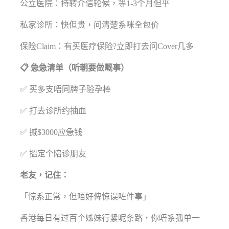
公立医院：持转介信轮候，等1-3个月但平
私家诊所：快但贵，问清楚系咪全包价
保险Claim：有买医疗保险?立即打去问Cover几多
📋 急急清单（听朝要做嘅事）
✅ 买多支唔同牌子验孕棒
✅ 打去诊所约抽血
✅ 摵$3000应急钱
✅ 搵定个陪诊朋友
老友，记住：
「惊系正常，但唔好俾惊误咗件事」
香港每日有过百个姊妹行紧呢条路，你唔系孤单一