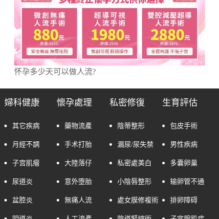
怀孕多少天可以做人流?
婦科健康
懷孕處理
私密修復
生育評估
其它疾病
藥物流產
陰蒂整形
包皮手術
月經不調
手术打胎
漏尿/尿失禁
男性疾病
子宫肌瘤
大陸落仔
私密處美白
多囊卵巢
尿道炎
意外堕胎
小陰唇整形
输卵管不通
盆腔炎
無痛人流
處女膜修複術
排卵障碍
阴道炎
人工流產
陰道緊縮術
子宮腺肌症