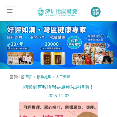
Toggle
navigation
當前位置:
首页
>
懷孕處理
>
人工流產
刚验到有咗唔想要点算急急指南！
2025-11-07