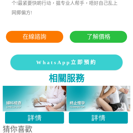
个!最紧要快啲行动，揾专业人帮手，唔好自己乱上
网揶偏方!
在線諮詢
了解價格
WhatsApp立即預約
相關服務
猜你喜歡