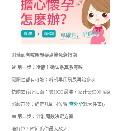
刚验到有咗唔想要点算急急指南
🚨 第一步：冷静！确认系真系有咗
假阳性都有可能：听朝早用晨尿再验多次
快啲去诊所抽血：验HCG最准，家计会$300搞掂
照超声波：确定几周同位置(
宫外孕
就大件事!)
📅 第二步：计准周数决定方案
唔好拖！时间系你最大敌人：