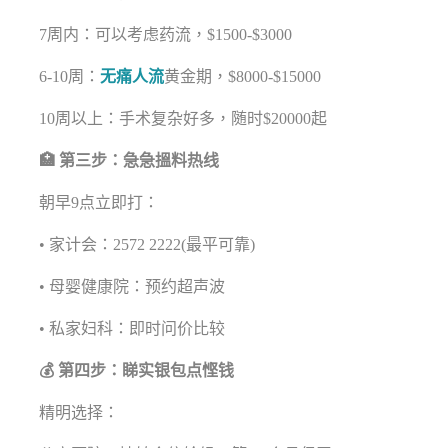
7周内：可以考虑药流，$1500-$3000
6-10周：
无痛人流
黄金期，$8000-$15000
10周以上：手术复杂好多，随时$20000起
🏥 第三步：急急搵料热线
朝早9点立即打：
• 家计会：2572 2222(最平可靠)
• 母婴健康院：预约超声波
• 私家妇科：即时问价比较
💰 第四步：睇实银包点悭钱
精明选择：